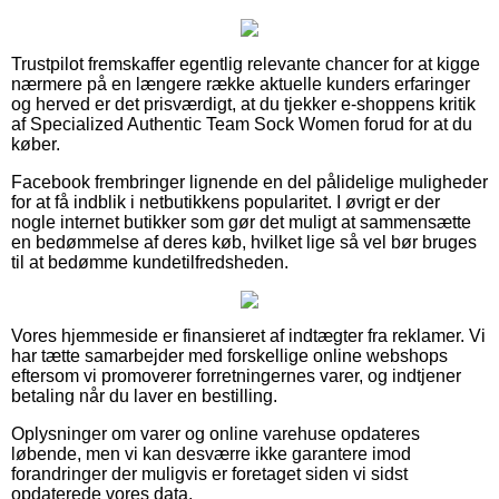
Trustpilot fremskaffer egentlig relevante chancer for at kigge
nærmere på en længere række aktuelle kunders erfaringer
og herved er det prisværdigt, at du tjekker e-shoppens kritik
af Specialized Authentic Team Sock Women forud for at du
køber.
Facebook frembringer lignende en del pålidelige muligheder
for at få indblik i netbutikkens popularitet. I øvrigt er der
nogle internet butikker som gør det muligt at sammensætte
en bedømmelse af deres køb, hvilket lige så vel bør bruges
til at bedømme kundetilfredsheden.
Vores hjemmeside er finansieret af indtægter fra reklamer. Vi
har tætte samarbejder med forskellige online webshops
eftersom vi promoverer forretningernes varer, og indtjener
betaling når du laver en bestilling.
Oplysninger om varer og online varehuse opdateres
løbende, men vi kan desværre ikke garantere imod
forandringer der muligvis er foretaget siden vi sidst
opdaterede vores data.