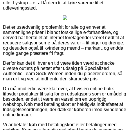
eller Lystrup – er at få dem til at køre varerne til et
udleveringssted.
Det er usædvanlig problemfrit for alle og enhver at
sammenligne priser i blandt forskellige e-forhandlere, og
derved har flertallet af internet foretagender været nødt til at
reducere salgspriserne på deres varer – til piger og drenge,
og desuden også til kvinder og mænd – markant, og endda
nogle gange præstere fri fragt.
Derfor kan det til hver en tid være tiden værd at checke
diverse outlets på nettet efter udsalg på Specialized
Authentic Team Sock Women inden du placerer ordren, så
man er tryg ved at indhente den skarpeste pris.
Du må imidlertid være klar over, at hvis en online butik
tilbyder produkter til salg for en udsalgspris som er umådelig
beskeden, er det tit være en varsel om en uoprigtig
webshop. Køb med betalingskort er heldigvis indbefattet af
Indsigelsesordningen, der dækker køberen imod svindlende
online firmaer.
Vi anbefaler køb med betalingskort eller betalinger med
mobilen. Som en alternativ mulighed burde du overveje en