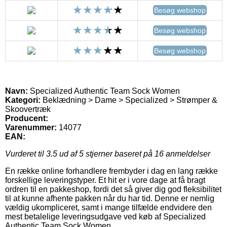
Besøg webshop
Besøg webshop
Besøg webshop
Navn:
Specialized Authentic Team Sock Women
Kategori:
Beklædning > Dame > Specialized > Strømper &
Skoovertræk
Producent:
Varenummer:
14077
EAN:
Vurderet til
3.5
ud af 5 stjerner baseret på
16
anmeldelser
En række online forhandlere frembyder i dag en lang række
forskellige leveringstyper. Et hit er i vore dage at få bragt
ordren til en pakkeshop, fordi det så giver dig god fleksibilitet
til at kunne afhente pakken når du har tid. Denne er nemlig
vældig ukompliceret, samt i mange tilfælde endvidere den
mest betalelige leveringsudgave ved køb af Specialized
Authentic Team Sock Women.