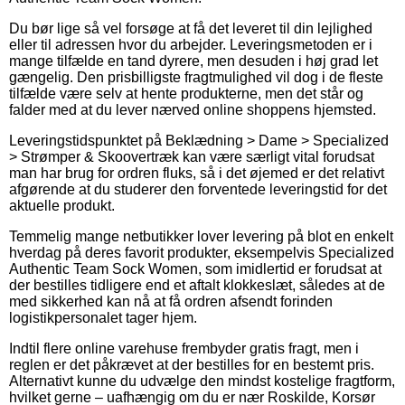
Du bør lige så vel forsøge at få det leveret til din lejlighed
eller til adressen hvor du arbejder. Leveringsmetoden er i
mange tilfælde en tand dyrere, men desuden i høj grad let
gængelig. Den prisbilligste fragtmulighed vil dog i de fleste
tilfælde være selv at hente produkterne, men det står og
falder med at du lever nærved online shoppens hjemsted.
Leveringstidspunktet på Beklædning > Dame > Specialized
> Strømper & Skoovertræk kan være særligt vital forudsat
man har brug for ordren fluks, så i det øjemed er det relativt
afgørende at du studerer den forventede leveringstid for det
aktuelle produkt.
Temmelig mange netbutikker lover levering på blot en enkelt
hverdag på deres favorit produkter, eksempelvis Specialized
Authentic Team Sock Women, som imidlertid er forudsat at
der bestilles tidligere end et aftalt klokkeslæt, således at de
med sikkerhed kan nå at få ordren afsendt forinden
logistikpersonalet tager hjem.
Indtil flere online varehuse frembyder gratis fragt, men i
reglen er det påkrævet at der bestilles for en bestemt pris.
Alternativt kunne du udvælge den mindst kostelige fragtform,
hvilket gerne – uafhængig om du er nær Roskilde, Korsør