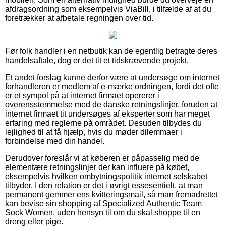
afdragsordning som eksempelvis ViaBill, i tilfælde af at du
foretrækker at afbetale regningen over tid.
Før folk handler i en netbutik kan de egentlig betragte deres
handelsaftale, dog er det tit et tidskrævende projekt.
Et andet forslag kunne derfor være at undersøge om internet
forhandleren er medlem af e-mærke ordningen, fordi det ofte
er et sympol på at internet firmaet opererer i
overensstemmelse med de danske retningslinjer, foruden at
internet firmaet tit undersøges af eksperter som har meget
erfaring med reglerne på området. Desuden tilbydes du
lejlighed til at få hjælp, hvis du møder dilemmaer i
forbindelse med din handel.
Derudover foreslår vi at køberen er påpasselig med de
elementære retningslinjer der kan influere på købet,
eksempelvis hvilken ombytningspolitik internet selskabet
tilbyder. I den relation er det i øvrigt essesentielt, at man
permanent gemmer ens kvitteringsmail, så man fremadrettet
kan bevise sin shopping af Specialized Authentic Team
Sock Women, uden hensyn til om du skal shoppe til en
dreng eller pige.