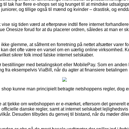
 til tak har flere e-shops set sig tvunget til at mindske udsalgsp
til juniorer, og tillige også til mænd og kvinder – drastisk, og e
.
se sig tiden værd at efterprøve indtil flere internet forhandlere 
e Onesize forud for at du placerer ordren, således at man er sk
kke glemme, at såfremt en forretning på nettet afsætter varer fo
, kan det ofte være en varsel om en uærlig online virksomhed. K
vilket sikrer folk imod falske internet selskaber.
for bestillinger med betalingskort eller MobilePay. Som en ande
ng fra eksempelvis ViaBill, når du agter at finansiere betalingen
e shop kunne man principielt betragte netshoppens regler, dog er
e at tjekke om webshoppen er e-mærket, eftersom det generelt er
 officielle danske regler, samt at internet selskabet lejlighedsvi
vilkår. Desuden tilbydes du genvej til bistand, når du møder di