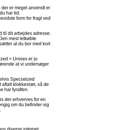
 der er meget anvendt er
du har tid.
idste form for fragt ved
d til dit arbejdes adresse.
 Den mest letkøbte
dsætter at du bor med kort
zed > Unisex er jo
fgørende at vi undersøger
elvis Specialized
 aftalt klokkeslæt, så de
e har fyraften.
is der erhverves for en
hængig om du befinder sig
.
os diverse internet