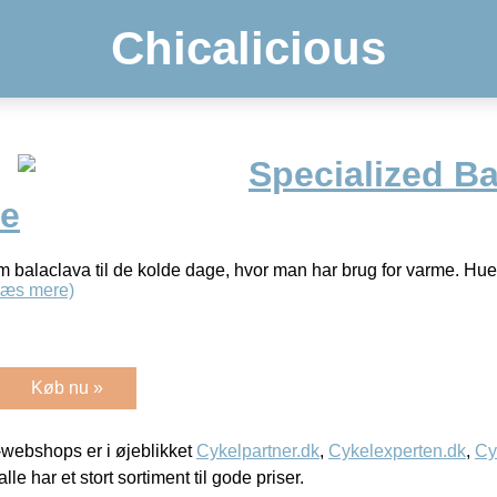
Chicalicious
Specialized Ba
ze
m balaclava til de kolde dage, hvor man har brug for varme. Huen
Læs mere)
Køb nu »
webshops er i øjeblikket
Cykelpartner.dk
,
Cykelexperten.dk
,
Cy
alle har et stort sortiment til gode priser.