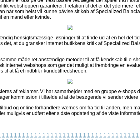
unden er obs på de mest basale vedtægter der spiller ind i forbi
itik webshoppen garanterer. I relation til det er det ydermere rel
man når som helst vil kunne påvise sit køb af Specialized Balac
l en mand eller kvinde.
stændig hensigtsmæssige løsninger til at finde ud af en hel del t
 det, at du gransker internet butikkens kritik af Specialized B
samme måde ret anstændige metoder til at få kendskab til e-sh
sk internet webshops som gør det muligt at frembringe en evalu
il at få et indblik i kundetilfredsheden.
ieres af reklamer. Vi har samarbejder med en gruppe e-shops d
ager kommission i tilfælde af at de besøgende vi sender videre r
ilbud og online forhandlere værnes om fra tid til anden, men man
der muligvis er udført efter sidste opdatering af de viste informati
1
1
1
1
1
1
1
1
1
1
1
1
1
1
1
1
1
1
1
1
1
1
1
1
1
1
1
1
1
1
1
1
1
1
1