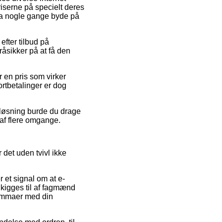
riserne på specielt deres
ndda nogle gange byde på
efter tilbud på
råsikker på at få den
r en pris som virker
ortbetalinger er dog
n løsning burde du drage
 af flere omgange.
 det uden tvivl ikke
 et signal om at e-
s kigges til af fagmænd
lemmaer med din