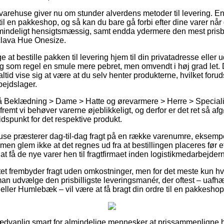
rehuse giver nu om stunder alverdens metoder til levering. En
til en pakkeshop, og så kan du bare gå forbi efter dine varer når 
mindeligt hensigtsmæssig, samt endda ydermere den mest prisbev
clava Hue Onesize.
 at bestille pakken til levering hjem til din privatadresse eller u
g som regel en smule mere pebret, men omvendt i høj grad let.
altid vise sig at være at du selv henter produkterne, hvilket foru
bejdslager.
 Beklædning > Dame > Hatte og ørevarmere > Herre > Speciali
fremt vi behøver varerne øjeblikkeligt, og derfor er det ret så a
idspunkt for det respektive produkt.
huse præsterer dag-til-dag fragt på en række varenumre, eksemp
n glem ikke at det regnes ud fra at bestillingen placeres før et
 at få de nye varer hen til fragtfirmaet inden logistikmedarbejdern
tet frembyder fragt uden omkostninger, men for det meste kun hv
n man udvælge den prisbilligste leveringsmanér, der oftest – uaf
eller Humlebæk – vil være at få bragt din ordre til en pakkeshop
ædvanlig smart for almindelige mennesker at prissammenligne h