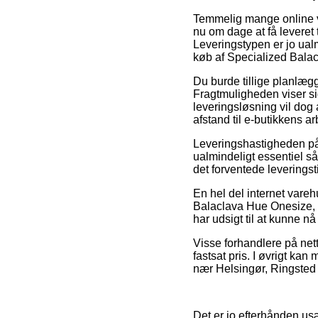
Temmelig mange online va
nu om dage at få leveret 
Leveringstypen er jo ual
køb af Specialized Bala
Du burde tillige planlægge
Fragtmuligheden viser si
leveringsløsning vil dog 
afstand til e-butikkens ar
Leveringshastigheden på
ualmindeligt essentiel så
det forventede leveringst
En hel del internet vare
Balaclava Hue Onesize, me
har udsigt til at kunne nå
Visse forhandlere på net
fastsat pris. I øvrigt ka
nær Helsingør, Ringsted 
Det er jo efterhånden us