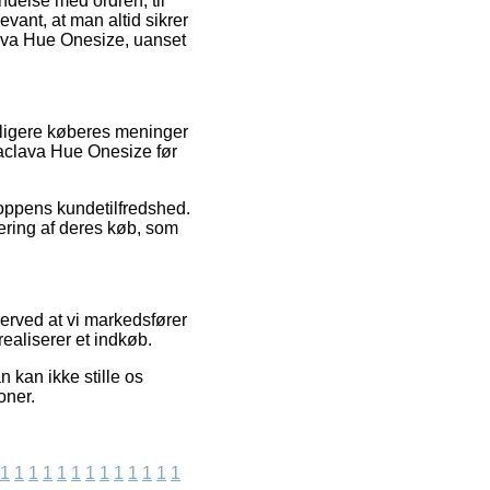
ndelse med ordren, til
evant, at man altid sikrer
lava Hue Onesize, uanset
idligere køberes meninger
alaclava Hue Onesize før
oppens kundetilfredshed.
ering af deres køb, som
erved at vi markedsfører
ealiserer et indkøb.
 kan ikke stille os
oner.
1
1
1
1
1
1
1
1
1
1
1
1
1