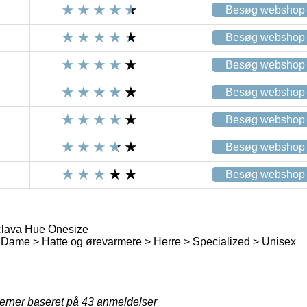
Besøg webshop
Besøg webshop
Besøg webshop
Besøg webshop
Besøg webshop
Besøg webshop
Besøg webshop
clava Hue Onesize
Dame > Hatte og ørevarmere > Herre > Specialized > Unisex
jerner baseret på
43
anmeldelser