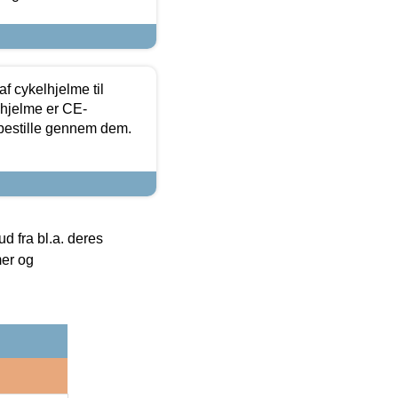
f cykelhjelme til
lhjelme er CE-
 bestille gennem dem.
 fra bl.a. deres
mer og