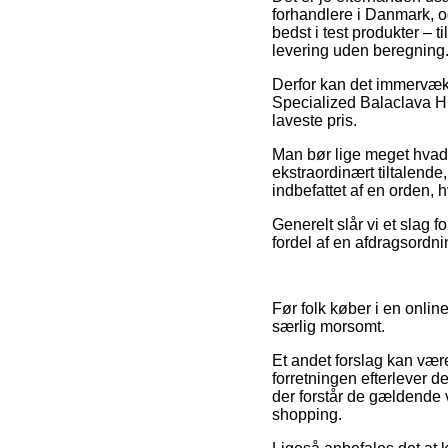
forhandlere i Danmark, og
bedst i test produkter – 
levering uden beregning
Derfor kan det immervæk vi
Specialized Balaclava Hu
laveste pris.
Man bør lige meget hvad i
ekstraordinært tiltalende
indbefattet af en orden, h
Generelt slår vi et slag 
fordel af en afdragsordni
Før folk køber i en onlin
særlig morsomt.
Et andet forslag kan vær
forretningen efterlever de
der forstår de gældende 
shopping.