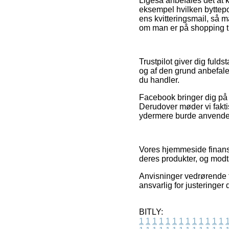
Ligeså anbefales det at k
eksempel hvilken byttepol
ens kvitteringsmail, så 
om man er på shopping ti
Trustpilot giver dig fuld
og af den grund anbefales
du handler.
Facebook bringer dig på 
Derudover møder vi fakti
ydermere burde anvendes t
Vores hjemmeside finans
deres produkter, og modt
Anvisninger vedrørende t
ansvarlig for justeringer 
BITLY:
1
1
1
1
1
1
1
1
1
1
1
1
1