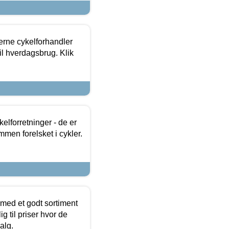
erne cykelforhandler
til hverdagsbrug. Klik
lforretninger - de er
mmen forelsket i cykler.
 med et godt sortiment
g til priser hvor de
alg.