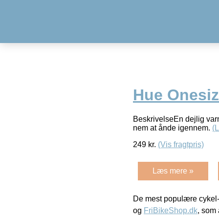
Hue Onesi
BeskrivelseEn dejlig var
nem at ånde igennem.
(
249
kr.
(Vis fragtpris)
Læs mere »
De mest populære cykel-
og
FriBikeShop.dk
, som 