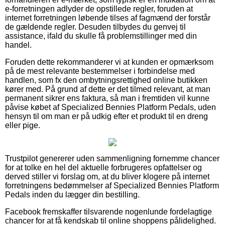
e-forretningen adlyder de opstillede regler, foruden at
internet forretningen løbende tilses af fagmænd der forstår
de gældende regler. Desuden tilbydes du genvej til
assistance, ifald du skulle få problemstillinger med din
handel.
Foruden dette rekommanderer vi at kunden er opmærksom
på de mest relevante bestemmelser i forbindelse med
handlen, som fx den ombytningsrettighed online butikken
kører med. På grund af dette er det tilmed relevant, at man
permanent sikrer ens faktura, så man i fremtiden vil kunne
påvise købet af Specialized Bennies Platform Pedals, uden
hensyn til om man er på udkig efter et produkt til en dreng
eller pige.
Trustpilot genererer uden sammenligning fornemme chancer
for at tolke en hel del aktuelle forbrugeres opfattelser og
derved stiller vi forslag om, at du bliver klogere på internet
forretningens bedømmelser af Specialized Bennies Platform
Pedals inden du lægger din bestilling.
Facebook fremskaffer tilsvarende nogenlunde fordelagtige
chancer for at få kendskab til online shoppens pålidelighed.