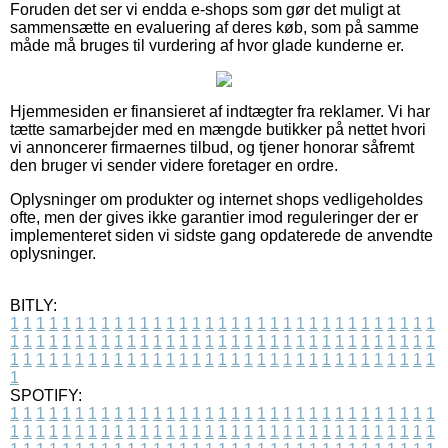
Foruden det ser vi endda e-shops som gør det muligt at
sammensætte en evaluering af deres køb, som på samme
måde må bruges til vurdering af hvor glade kunderne er.
Hjemmesiden er finansieret af indtægter fra reklamer. Vi har
tætte samarbejder med en mængde butikker på nettet hvori
vi annoncerer firmaernes tilbud, og tjener honorar såfremt
den bruger vi sender videre foretager en ordre.
Oplysninger om produkter og internet shops vedligeholdes
ofte, men der gives ikke garantier imod reguleringer der er
implementeret siden vi sidste gang opdaterede de anvendte
oplysninger.
BITLY:
1
1
1
1
1
1
1
1
1
1
1
1
1
1
1
1
1
1
1
1
1
1
1
1
1
1
1
1
1
1
1
1
1
1
1
1
1
1
1
1
1
1
1
1
1
1
1
1
1
1
1
1
1
1
1
1
1
1
1
1
1
1
1
1
1
1
1
1
1
1
1
1
1
1
1
1
1
1
1
1
1
1
1
1
1
1
1
1
1
1
1
1
1
1
1
1
1
1
1
1
SPOTIFY:
1
1
1
1
1
1
1
1
1
1
1
1
1
1
1
1
1
1
1
1
1
1
1
1
1
1
1
1
1
1
1
1
1
1
1
1
1
1
1
1
1
1
1
1
1
1
1
1
1
1
1
1
1
1
1
1
1
1
1
1
1
1
1
1
1
1