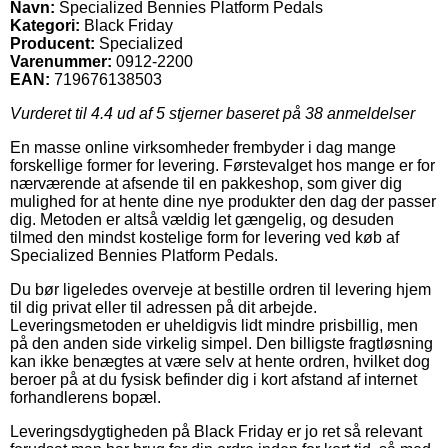
Navn:
Specialized Bennies Platform Pedals
Kategori:
Black Friday
Producent:
Specialized
Varenummer:
0912-2200
EAN:
719676138503
Vurderet til
4.4
ud af 5 stjerner baseret på
38
anmeldelser
En masse online virksomheder frembyder i dag mange
forskellige former for levering. Førstevalget hos mange er for
nærværende at afsende til en pakkeshop, som giver dig
mulighed for at hente dine nye produkter den dag der passer
dig. Metoden er altså vældig let gængelig, og desuden
tilmed den mindst kostelige form for levering ved køb af
Specialized Bennies Platform Pedals.
Du bør ligeledes overveje at bestille ordren til levering hjem
til dig privat eller til adressen på dit arbejde.
Leveringsmetoden er uheldigvis lidt mindre prisbillig, men
på den anden side virkelig simpel. Den billigste fragtløsning
kan ikke benægtes at være selv at hente ordren, hvilket dog
beroer på at du fysisk befinder dig i kort afstand af internet
forhandlerens bopæl.
Leveringsdygtigheden på Black Friday er jo ret så relevant