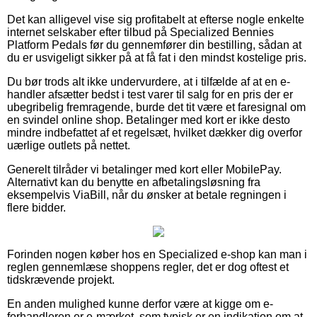
Det kan alligevel vise sig profitabelt at efterse nogle enkelte
internet selskaber efter tilbud på Specialized Bennies
Platform Pedals før du gennemfører din bestilling, sådan at
du er usvigeligt sikker på at få fat i den mindst kostelige pris.
Du bør trods alt ikke undervurdere, at i tilfælde af at en e-
handler afsætter bedst i test varer til salg for en pris der er
ubegribelig fremragende, burde det tit være et faresignal om
en svindel online shop. Betalinger med kort er ikke desto
mindre indbefattet af et regelsæt, hvilket dækker dig overfor
uærlige outlets på nettet.
Generelt tilråder vi betalinger med kort eller MobilePay.
Alternativt kan du benytte en afbetalingsløsning fra
eksempelvis ViaBill, når du ønsker at betale regningen i
flere bidder.
Forinden nogen køber hos en Specialized e-shop kan man i
reglen gennemlæse shoppens regler, det er dog oftest et
tidskrævende projekt.
En anden mulighed kunne derfor være at kigge om e-
forhandleren er e-mærket, som typisk er en indikation om at