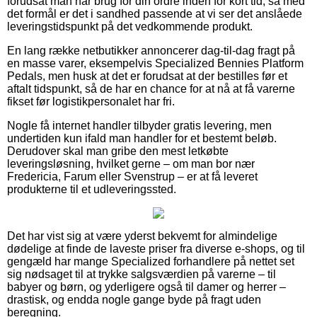
forudsat man har brug for din ordre inden for kort tid, så med
det formål er det i sandhed passende at vi ser det anslåede
leveringstidspunkt på det vedkommende produkt.
En lang række netbutikker annoncerer dag-til-dag fragt på
en masse varer, eksempelvis Specialized Bennies Platform
Pedals, men husk at det er forudsat at der bestilles før et
aftalt tidspunkt, så de har en chance for at nå at få varerne
fikset før logistikpersonalet har fri.
Nogle få internet handler tilbyder gratis levering, men
undertiden kun ifald man handler for et bestemt beløb.
Derudover skal man gribe den mest letkøbte
leveringsløsning, hvilket gerne – om man bor nær
Fredericia, Farum eller Svenstrup – er at få leveret
produkterne til et udleveringssted.
Det har vist sig at være yderst bekvemt for almindelige
dødelige at finde de laveste priser fra diverse e-shops, og til
gengæld har mange Specialized forhandlere på nettet set
sig nødsaget til at trykke salgsværdien på varerne – til
babyer og børn, og yderligere også til damer og herrer –
drastisk, og endda nogle gange byde på fragt uden
beregning.