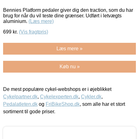
Bennies Platform pedaler giver dig den traction, som du har
brug for når du vil teste dine grænser. Udført i letvægts
aluminium.
(Læs mere)
699
kr.
(Vis fragtpris)
Læs mere »
Køb nu »
De mest populære cykel-webshops er i øjeblikket
Cykelpartner.dk
,
Cykelexperten.dk
,
Cykler.dk
,
Pedalatleten.dk
og
FriBikeShop.dk
, som alle har et stort
sortiment til gode priser.