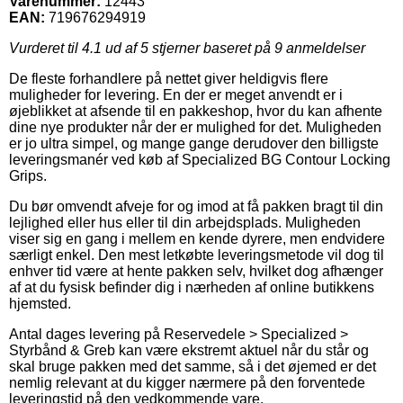
Varenummer:
12443
EAN:
719676294919
Vurderet til
4.1
ud af 5 stjerner baseret på
9
anmeldelser
De fleste forhandlere på nettet giver heldigvis flere
muligheder for levering. En der er meget anvendt er i
øjeblikket at afsende til en pakkeshop, hvor du kan afhente
dine nye produkter når der er mulighed for det. Muligheden
er jo ultra simpel, og mange gange derudover den billigste
leveringsmanér ved køb af Specialized BG Contour Locking
Grips.
Du bør omvendt afveje for og imod at få pakken bragt til din
lejlighed eller hus eller til din arbejdsplads. Muligheden
viser sig en gang i mellem en kende dyrere, men endvidere
særligt enkel. Den mest letkøbte leveringsmetode vil dog til
enhver tid være at hente pakken selv, hvilket dog afhænger
af at du fysisk befinder dig i nærheden af online butikkens
hjemsted.
Antal dages levering på Reservedele > Specialized >
Styrbånd & Greb kan være ekstremt aktuel når du står og
skal bruge pakken med det samme, så i det øjemed er det
nemlig relevant at du kigger nærmere på den forventede
leveringstid på den vedkommende vare.