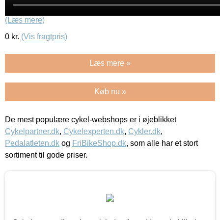
(Læs mere)
0
kr.
(Vis fragtpris)
Læs mere »
Køb nu »
De mest populære cykel-webshops er i øjeblikket
Cykelpartner.dk
,
Cykelexperten.dk
,
Cykler.dk
,
Pedalatleten.dk
og
FriBikeShop.dk
, som alle har et stort
sortiment til gode priser.