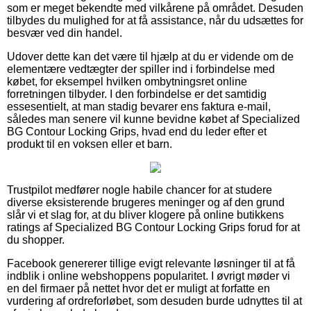
som er meget bekendte med vilkårene på området. Desuden
tilbydes du mulighed for at få assistance, når du udsættes for
besvær ved din handel.
Udover dette kan det være til hjælp at du er vidende om de
elementære vedtægter der spiller ind i forbindelse med
købet, for eksempel hvilken ombytningsret online
forretningen tilbyder. I den forbindelse er det samtidig
essesentielt, at man stadig bevarer ens faktura e-mail,
således man senere vil kunne bevidne købet af Specialized
BG Contour Locking Grips, hvad end du leder efter et
produkt til en voksen eller et barn.
Trustpilot medfører nogle habile chancer for at studere
diverse eksisterende brugeres meninger og af den grund
slår vi et slag for, at du bliver klogere på online butikkens
ratings af Specialized BG Contour Locking Grips forud for at
du shopper.
Facebook genererer tillige evigt relevante løsninger til at få
indblik i online webshoppens popularitet. I øvrigt møder vi
en del firmaer på nettet hvor det er muligt at forfatte en
vurdering af ordreforløbet, som desuden burde udnyttes til at