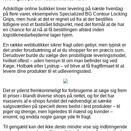
Adskillige online butikker lover levering på næste hverdag
på flere varer, eksempelvis Specialized BG Contour Locking
Grips, men husk at det er regnet ud fra at der bestilles
tidligere end et fastslået tidspunkt, med det formål at de har
en chance for at nå at få bestillingen afsted inden
logistikmedarbejderne tager hjem.
En række webbutikker sikrer fragt uden gebyr, men typisk er
det under forudsætning af at du shopper for en præcis sum.
Derudover burde du vælge den prisbilligste leveringsmodel,
hvilket oftest – uden hensyn til om man befinder sig ved
Køge, Holbæk eller Lystrup – vil blive at få fragtfirmaet til at
levere dine produkter til et udleveringssted.
Det er yderst fremkommeligt for forbrugerne at søge sig frem
til priser i blandt diverse shops på nettet, og for det har
massevis af e-shops fundet det nødvendigt at sænke
salgsværdien på specielt deres bedst i test produkter – til
piger og drenge, men ligeledes til mænd og kvinder –
enormt, og endda nogle gange yde fri fragt.
Til gengæld kan det ikke desto mindre vise sig indbringende