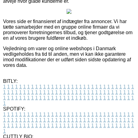
afveje hvor glade kunderne er.
Vores side er finansieret af indtægter fra annoncer. Vi har
tætte samarbejder med en gruppe online firmaer da vi
promoverer forretningernes tilbud, og tjener godtgørelse om
en af vores brugere fuldfører et indkøb.
Vejledning om varer og online webshops i Danmark
vedligeholdes fra tid til anden, men vi kan ikke garantere
imod modifikationer der er udført siden sidste opdatering af
vores data.
BITLY:
1
1
1
1
1
1
1
1
1
1
1
1
1
1
1
1
1
1
1
1
1
1
1
1
1
1
1
1
1
1
1
1
1
1
1
1
1
1
1
1
1
1
1
1
1
1
1
1
1
1
1
1
1
1
1
1
1
1
1
1
1
1
1
1
1
1
1
1
1
1
1
1
1
1
1
1
1
1
1
1
1
1
1
1
1
1
1
1
1
1
1
1
1
1
1
1
1
1
1
1
SPOTIFY:
1
1
1
1
1
1
1
1
1
1
1
1
1
1
1
1
1
1
1
1
1
1
1
1
1
1
1
1
1
1
1
1
1
1
1
1
1
1
1
1
1
1
1
1
1
1
1
1
1
1
1
1
1
1
1
1
1
1
1
1
1
1
1
1
1
1
1
1
1
1
1
1
1
1
1
1
1
1
1
1
1
1
1
1
1
1
1
1
1
1
1
1
1
1
1
1
1
1
1
1
CUTTLY BIO: