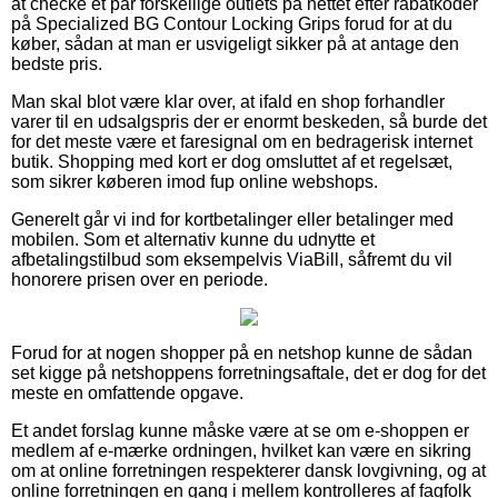
at checke et par forskellige outlets på nettet efter rabatkoder
på Specialized BG Contour Locking Grips forud for at du
køber, sådan at man er usvigeligt sikker på at antage den
bedste pris.
Man skal blot være klar over, at ifald en shop forhandler
varer til en udsalgspris der er enormt beskeden, så burde det
for det meste være et faresignal om en bedragerisk internet
butik. Shopping med kort er dog omsluttet af et regelsæt,
som sikrer køberen imod fup online webshops.
Generelt går vi ind for kortbetalinger eller betalinger med
mobilen. Som et alternativ kunne du udnytte et
afbetalingstilbud som eksempelvis ViaBill, såfremt du vil
honorere prisen over en periode.
Forud for at nogen shopper på en netshop kunne de sådan
set kigge på netshoppens forretningsaftale, det er dog for det
meste en omfattende opgave.
Et andet forslag kunne måske være at se om e-shoppen er
medlem af e-mærke ordningen, hvilket kan være en sikring
om at online forretningen respekterer dansk lovgivning, og at
online forretningen en gang i mellem kontrolleres af fagfolk