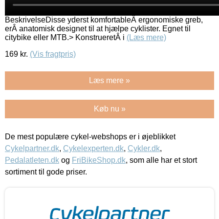
BeskrivelseDisse yderst komfortableÂ ergonomiske greb,
erÂ anatomisk designet til at hjælpe cyklister. Egnet til
citybike eller MTB.> KonstrueretÂ i
(Læs mere)
169
kr.
(Vis fragtpris)
Læs mere »
Køb nu »
De mest populære cykel-webshops er i øjeblikket
Cykelpartner.dk
,
Cykelexperten.dk
,
Cykler.dk
,
Pedalatleten.dk
og
FriBikeShop.dk
, som alle har et stort
sortiment til gode priser.