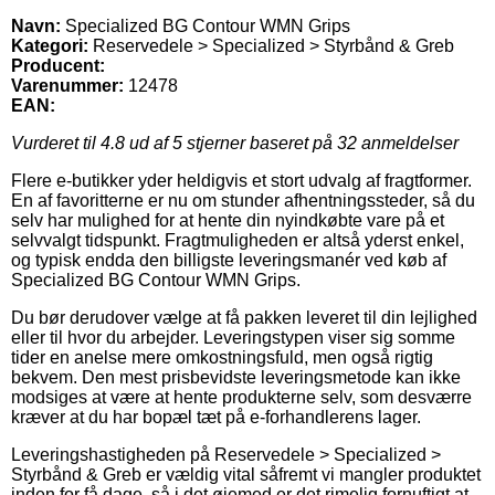
Navn:
Specialized BG Contour WMN Grips
Kategori:
Reservedele > Specialized > Styrbånd & Greb
Producent:
Varenummer:
12478
EAN:
Vurderet til
4.8
ud af 5 stjerner baseret på
32
anmeldelser
Flere e-butikker yder heldigvis et stort udvalg af fragtformer.
En af favoritterne er nu om stunder afhentningssteder, så du
selv har mulighed for at hente din nyindkøbte vare på et
selvvalgt tidspunkt. Fragtmuligheden er altså yderst enkel,
og typisk endda den billigste leveringsmanér ved køb af
Specialized BG Contour WMN Grips.
Du bør derudover vælge at få pakken leveret til din lejlighed
eller til hvor du arbejder. Leveringstypen viser sig somme
tider en anelse mere omkostningsfuld, men også rigtig
bekvem. Den mest prisbevidste leveringsmetode kan ikke
modsiges at være at hente produkterne selv, som desværre
kræver at du har bopæl tæt på e-forhandlerens lager.
Leveringshastigheden på Reservedele > Specialized >
Styrbånd & Greb er vældig vital såfremt vi mangler produktet
inden for få dage, så i det øjemed er det rimelig fornuftigt at