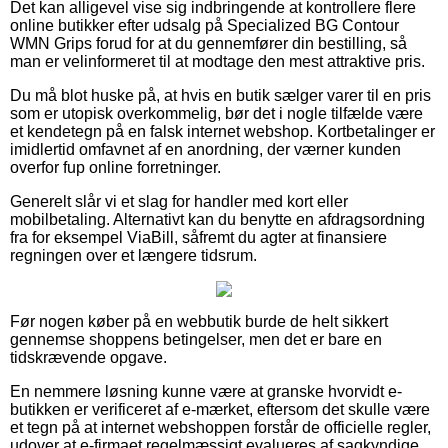
Det kan alligevel vise sig indbringende at kontrollere flere
online butikker efter udsalg på Specialized BG Contour
WMN Grips forud for at du gennemfører din bestilling, så
man er velinformeret til at modtage den mest attraktive pris.
Du må blot huske på, at hvis en butik sælger varer til en pris
som er utopisk overkommelig, bør det i nogle tilfælde være
et kendetegn på en falsk internet webshop. Kortbetalinger er
imidlertid omfavnet af en anordning, der værner kunden
overfor fup online forretninger.
Generelt slår vi et slag for handler med kort eller
mobilbetaling. Alternativt kan du benytte en afdragsordning
fra for eksempel ViaBill, såfremt du agter at finansiere
regningen over et længere tidsrum.
Før nogen køber på en webbutik burde de helt sikkert
gennemse shoppens betingelser, men det er bare en
tidskrævende opgave.
En nemmere løsning kunne være at granske hvorvidt e-
butikken er verificeret af e-mærket, eftersom det skulle være
et tegn på at internet webshoppen forstår de officielle regler,
udover at e-firmaet regelmæssigt evalueres af sagkyndige