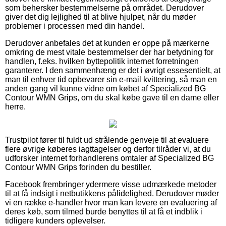
som behersker bestemmelserne på området. Derudover
giver det dig lejlighed til at blive hjulpet, når du møder
problemer i processen med din handel.
Derudover anbefales det at kunden er oppe på mærkerne
omkring de mest vitale bestemmelser der har betydning for
handlen, f.eks. hvilken byttepolitik internet forretningen
garanterer. I den sammenhæng er det i øvrigt essesentielt, at
man til enhver tid opbevarer sin e-mail kvittering, så man en
anden gang vil kunne vidne om købet af Specialized BG
Contour WMN Grips, om du skal købe gave til en dame eller
herre.
Trustpilot fører til fuldt ud strålende genveje til at evaluere
flere øvrige køberes iagttagelser og derfor tilråder vi, at du
udforsker internet forhandlerens omtaler af Specialized BG
Contour WMN Grips forinden du bestiller.
Facebook frembringer ydermere visse udmærkede metoder
til at få indsigt i netbutikkens pålidelighed. Derudover møder
vi en række e-handler hvor man kan levere en evaluering af
deres køb, som tilmed burde benyttes til at få et indblik i
tidligere kunders oplevelser.