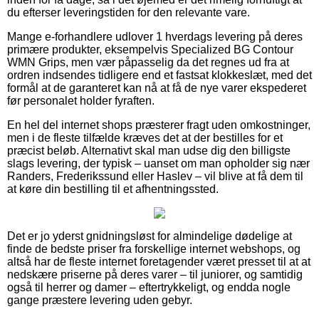
du efterser leveringstiden for den relevante vare.
Mange e-forhandlere udlover 1 hverdags levering på deres
primære produkter, eksempelvis Specialized BG Contour
WMN Grips, men vær påpasselig da det regnes ud fra at
ordren indsendes tidligere end et fastsat klokkeslæt, med det
formål at de garanteret kan nå at få de nye varer ekspederet
før personalet holder fyraften.
En hel del internet shops præsterer fragt uden omkostninger,
men i de fleste tilfælde kræves det at der bestilles for et
præcist beløb. Alternativt skal man udse dig den billigste
slags levering, der typisk – uanset om man opholder sig nær
Randers, Frederikssund eller Haslev – vil blive at få dem til
at køre din bestilling til et afhentningssted.
Det er jo yderst gnidningsløst for almindelige dødelige at
finde de bedste priser fra forskellige internet webshops, og
altså har de fleste internet foretagender været presset til at at
nedskære priserne på deres varer – til juniorer, og samtidig
også til herrer og damer – eftertrykkeligt, og endda nogle
gange præstere levering uden gebyr.