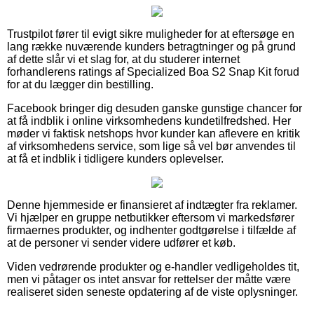
Trustpilot fører til evigt sikre muligheder for at eftersøge en
lang række nuværende kunders betragtninger og på grund
af dette slår vi et slag for, at du studerer internet
forhandlerens ratings af Specialized Boa S2 Snap Kit forud
for at du lægger din bestilling.
Facebook bringer dig desuden ganske gunstige chancer for
at få indblik i online virksomhedens kundetilfredshed. Her
møder vi faktisk netshops hvor kunder kan aflevere en kritik
af virksomhedens service, som lige så vel bør anvendes til
at få et indblik i tidligere kunders oplevelser.
Denne hjemmeside er finansieret af indtægter fra reklamer.
Vi hjælper en gruppe netbutikker eftersom vi markedsfører
firmaernes produkter, og indhenter godtgørelse i tilfælde af
at de personer vi sender videre udfører et køb.
Viden vedrørende produkter og e-handler vedligeholdes tit,
men vi påtager os intet ansvar for rettelser der måtte være
realiseret siden seneste opdatering af de viste oplysninger.