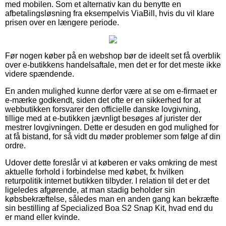
med mobilen. Som et alternativ kan du benytte en
afbetalingsløsning fra eksempelvis ViaBill, hvis du vil klare
prisen over en længere periode.
Før nogen køber på en webshop bør de ideelt set få overblik
over e-butikkens handelsaftale, men det er for det meste ikke
videre spændende.
En anden mulighed kunne derfor være at se om e-firmaet er
e-mærke godkendt, siden det ofte er en sikkerhed for at
webbutikken forsvarer den officielle danske lovgivning,
tillige med at e-butikken jævnligt besøges af jurister der
mestrer lovgivningen. Dette er desuden en god mulighed for
at få bistand, for så vidt du møder problemer som følge af din
ordre.
Udover dette foreslår vi at køberen er vaks omkring de mest
aktuelle forhold i forbindelse med købet, fx hvilken
returpolitik internet butikken tilbyder. I relation til det er det
ligeledes afgørende, at man stadig beholder sin
købsbekræftelse, således man en anden gang kan bekræfte
sin bestilling af Specialized Boa S2 Snap Kit, hvad end du
er mand eller kvinde.