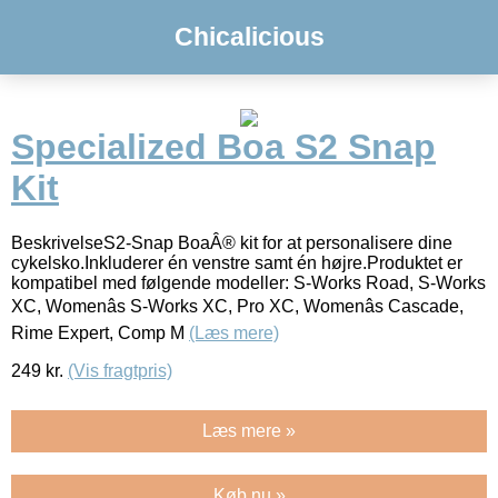
Chicalicious
Specialized Boa S2 Snap
Kit
BeskrivelseS2-Snap BoaÂ® kit for at personalisere dine
cykelsko.Inkluderer én venstre samt én højre.Produktet er
kompatibel med følgende modeller: S-Works Road, S-Works
XC, Womenâs S-Works XC, Pro XC, Womenâs Cascade,
Rime Expert, Comp M
(Læs mere)
249
kr.
(Vis fragtpris)
Læs mere »
Køb nu »