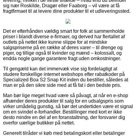
levering, hvilket i de fleste tilfælde – hvad end du befinder
sig nær Roskilde, Dragør eller Faaborg – vil være at få
fragtfirmaet til at levere dine produkter til et udleveringssted.
Det er efterhånden vældig smart for folk at sammenholde
priser i blandt diverse e-firmaer, og derved har flertallet af
outlets på nettet ikke kunne slippe for at mindske
salgspriserne på en række af deres varer – til drenge og
piger, og tillige også til kvinder og mænd – kolossalt, og
endda nogle gange garantere fragt uden omkostninger.
Til gengæld kan det immervæk vise sig fordelagtigt at
studere forskellige internet webshops efter rabatkoder på
Specialized Boa S2 Snap Kit inden du bestiller, således at
man er på den sikre side med at få fat i den bedste pris.
Man bør lige meget hvad være så påvagt, at når en e-shop
afhænder deres produkter til salg for en udsalgspris som
virker umådelig gunstig, så bør det undertiden være et signal
om en svindel e-forhandler. Bestillinger med kort er ikke
desto mindre en del af en foranstaltning, der forsvarer dig
overfor uærlige butikker på nettet.
Generelt tilråder vi køb med betalingskort eller betalinger