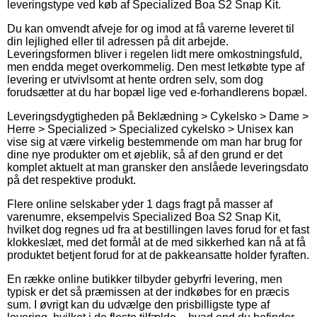
leveringstype ved køb af Specialized Boa S2 Snap Kit.
Du kan omvendt afveje for og imod at få varerne leveret til
din lejlighed eller til adressen på dit arbejde.
Leveringsformen bliver i regelen lidt mere omkostningsfuld,
men endda meget overkommelig. Den mest letkøbte type af
levering er utvivlsomt at hente ordren selv, som dog
forudsætter at du har bopæl lige ved e-forhandlerens bopæl.
Leveringsdygtigheden på Beklædning > Cykelsko > Dame >
Herre > Specialized > Specialized cykelsko > Unisex kan
vise sig at være virkelig bestemmende om man har brug for
dine nye produkter om et øjeblik, så af den grund er det
komplet aktuelt at man gransker den anslåede leveringsdato
på det respektive produkt.
Flere online selskaber yder 1 dags fragt på masser af
varenumre, eksempelvis Specialized Boa S2 Snap Kit,
hvilket dog regnes ud fra at bestillingen laves forud for et fast
klokkeslæt, med det formål at de med sikkerhed kan nå at få
produktet betjent forud for at de pakkeansatte holder fyraften.
En række online butikker tilbyder gebyrfri levering, men
typisk er det så præmissen at der indkøbes for en præcis
sum. I øvrigt kan du udvælge den prisbilligste type af