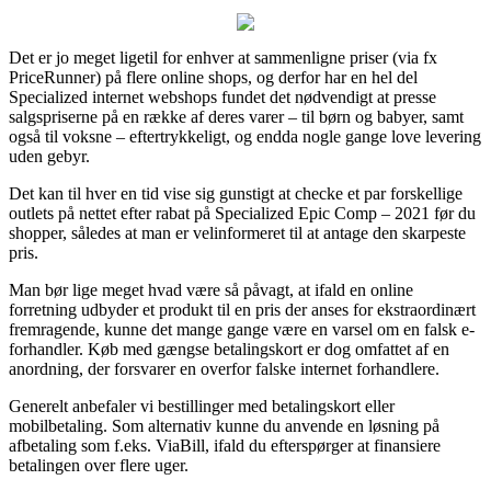
Det er jo meget ligetil for enhver at sammenligne priser (via fx
PriceRunner) på flere online shops, og derfor har en hel del
Specialized internet webshops fundet det nødvendigt at presse
salgspriserne på en række af deres varer – til børn og babyer, samt
også til voksne – eftertrykkeligt, og endda nogle gange love levering
uden gebyr.
Det kan til hver en tid vise sig gunstigt at checke et par forskellige
outlets på nettet efter rabat på Specialized Epic Comp – 2021 før du
shopper, således at man er velinformeret til at antage den skarpeste
pris.
Man bør lige meget hvad være så påvagt, at ifald en online
forretning udbyder et produkt til en pris der anses for ekstraordinært
fremragende, kunne det mange gange være en varsel om en falsk e-
forhandler. Køb med gængse betalingskort er dog omfattet af en
anordning, der forsvarer en overfor falske internet forhandlere.
Generelt anbefaler vi bestillinger med betalingskort eller
mobilbetaling. Som alternativ kunne du anvende en løsning på
afbetaling som f.eks. ViaBill, ifald du efterspørger at finansiere
betalingen over flere uger.