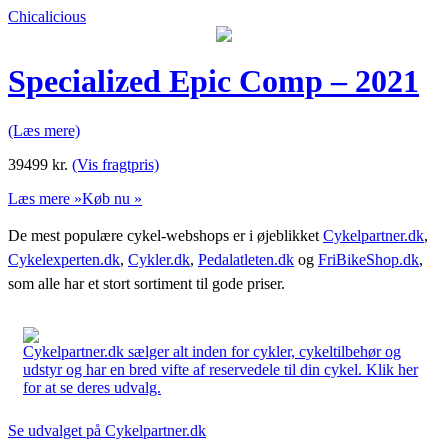
Chicalicious
Specialized Epic Comp – 2021
(Læs mere)
39499
kr.
(Vis fragtpris)
Læs mere »
Køb nu »
De mest populære cykel-webshops er i øjeblikket
Cykelpartner.dk
,
Cykelexperten.dk
,
Cykler.dk
,
Pedalatleten.dk
og
FriBikeShop.dk
,
som alle har et stort sortiment til gode priser.
Cykelpartner.dk sælger alt inden for cykler, cykeltilbehør og
udstyr og har en bred vifte af reservedele til din cykel. Klik her
for at se deres udvalg.
Se udvalget på Cykelpartner.dk