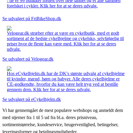
- de er 99 butikker fordelt over hele landet og er alle sammen
forelsket i cykler. Klik her for at se deres udvalg.
Se udvalget på FriBikeShop.dk
Velogear.dk stræber efter at være en cykelbutik, med et godt
sortiment af de bedste cykelhjelme og cykelsko, selvfølgelig til
priser hvor de fleste kan være med. Klik her for at se deres
udvalg.
Se udvalget på Velogear.dk
Hos eCykelhjelm.dk har de DK's største udvalg af cykelhjelme
til kvinder, mænd, børn og babyer. Alle deres cykelhjelme er
CE-godkendte, hvorfor du kan være helt tryg ved at bestille
gennem dem. Klik her for at se deres udvalg.
Se udvalget på eCykelhjelm.dk
Vi har gennemgået de mest populære webshops og anmeldt dem
med stjerner fra 1 til 5 ud fra bl.a. deres prisniveau,
sortimentstørrelse, kundeservice, brugervenlighed, betingelser,
leveringsformer og betalingsmuligheder.