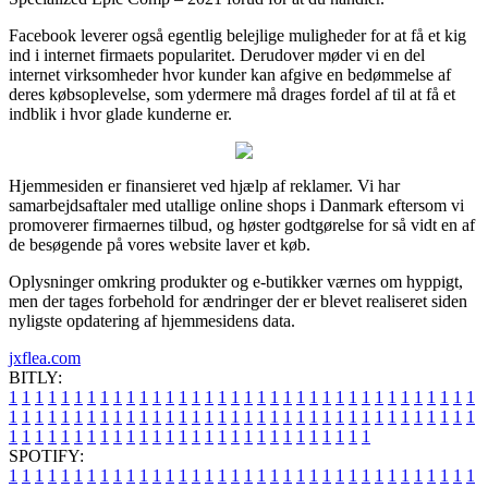
Facebook leverer også egentlig belejlige muligheder for at få et kig
ind i internet firmaets popularitet. Derudover møder vi en del
internet virksomheder hvor kunder kan afgive en bedømmelse af
deres købsoplevelse, som ydermere må drages fordel af til at få et
indblik i hvor glade kunderne er.
Hjemmesiden er finansieret ved hjælp af reklamer. Vi har
samarbejdsaftaler med utallige online shops i Danmark eftersom vi
promoverer firmaernes tilbud, og høster godtgørelse for så vidt en af
de besøgende på vores website laver et køb.
Oplysninger omkring produkter og e-butikker værnes om hyppigt,
men der tages forbehold for ændringer der er blevet realiseret siden
nyligste opdatering af hjemmesidens data.
jxflea.com
BITLY:
1
1
1
1
1
1
1
1
1
1
1
1
1
1
1
1
1
1
1
1
1
1
1
1
1
1
1
1
1
1
1
1
1
1
1
1
1
1
1
1
1
1
1
1
1
1
1
1
1
1
1
1
1
1
1
1
1
1
1
1
1
1
1
1
1
1
1
1
1
1
1
1
1
1
1
1
1
1
1
1
1
1
1
1
1
1
1
1
1
1
1
1
1
1
1
1
1
1
1
1
SPOTIFY:
1
1
1
1
1
1
1
1
1
1
1
1
1
1
1
1
1
1
1
1
1
1
1
1
1
1
1
1
1
1
1
1
1
1
1
1