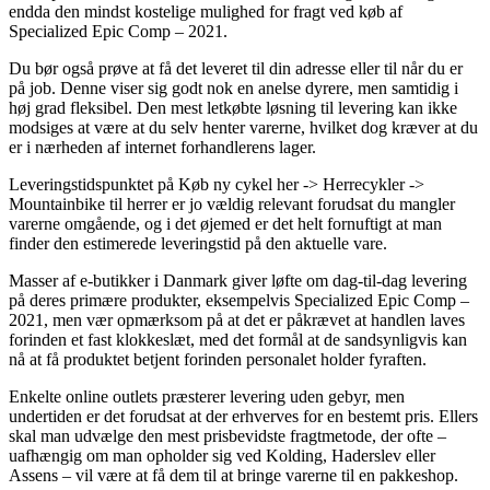
endda den mindst kostelige mulighed for fragt ved køb af
Specialized Epic Comp – 2021.
Du bør også prøve at få det leveret til din adresse eller til når du er
på job. Denne viser sig godt nok en anelse dyrere, men samtidig i
høj grad fleksibel. Den mest letkøbte løsning til levering kan ikke
modsiges at være at du selv henter varerne, hvilket dog kræver at du
er i nærheden af internet forhandlerens lager.
Leveringstidspunktet på Køb ny cykel her -> Herrecykler ->
Mountainbike til herrer er jo vældig relevant forudsat du mangler
varerne omgående, og i det øjemed er det helt fornuftigt at man
finder den estimerede leveringstid på den aktuelle vare.
Masser af e-butikker i Danmark giver løfte om dag-til-dag levering
på deres primære produkter, eksempelvis Specialized Epic Comp –
2021, men vær opmærksom på at det er påkrævet at handlen laves
forinden et fast klokkeslæt, med det formål at de sandsynligvis kan
nå at få produktet betjent forinden personalet holder fyraften.
Enkelte online outlets præsterer levering uden gebyr, men
undertiden er det forudsat at der erhverves for en bestemt pris. Ellers
skal man udvælge den mest prisbevidste fragtmetode, der ofte –
uafhængig om man opholder sig ved Kolding, Haderslev eller
Assens – vil være at få dem til at bringe varerne til en pakkeshop.