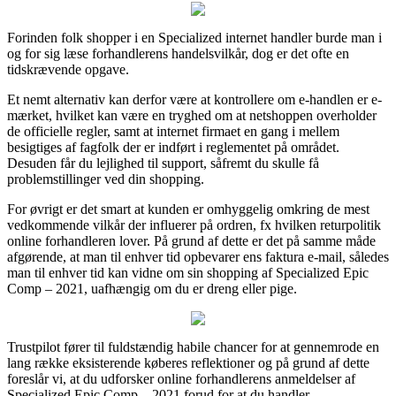
Forinden folk shopper i en Specialized internet handler burde man i
og for sig læse forhandlerens handelsvilkår, dog er det ofte en
tidskrævende opgave.
Et nemt alternativ kan derfor være at kontrollere om e-handlen er e-
mærket, hvilket kan være en tryghed om at netshoppen overholder
de officielle regler, samt at internet firmaet en gang i mellem
besigtiges af fagfolk der er indført i reglementet på området.
Desuden får du lejlighed til support, såfremt du skulle få
problemstillinger ved din shopping.
For øvrigt er det smart at kunden er omhyggelig omkring de mest
vedkommende vilkår der influerer på ordren, fx hvilken returpolitik
online forhandleren lover. På grund af dette er det på samme måde
afgørende, at man til enhver tid opbevarer ens faktura e-mail, således
man til enhver tid kan vidne om sin shopping af Specialized Epic
Comp – 2021, uafhængig om du er dreng eller pige.
Trustpilot fører til fuldstændig habile chancer for at gennemrode en
lang række eksisterende køberes reflektioner og på grund af dette
foreslår vi, at du udforsker online forhandlerens anmeldelser af
Specialized Epic Comp – 2021 forud for at du handler.