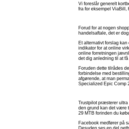
Vi foreslår generelt kort
fra for eksempel ViaBill, 
Forud for at nogen shopp
handelsaftale, det er dog
Et alternativt forslag ka
indikator for at online
online forretningen jævnl
det dig anledning til at f
Foruden dette tilrådes 
forbindelse med bestillin
afgørende, at man perman
Specialized Epic Comp 29
Trustpilot præsterer ultr
den grund kan det være t
29 MTB forinden du købe
Facebook medfører på sam
Desuden ses en del netb