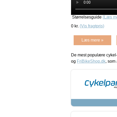
Størrelsesguide
(Læs m
0
kr.
(Vis fragtpris)
Læs mere »
De mest populære cykel-
og
FriBikeShop.dk
, som 