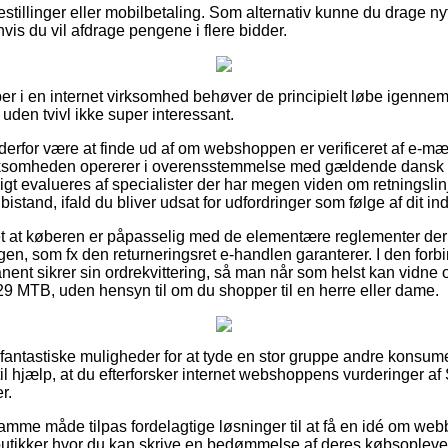
bestillinger eller mobilbetaling. Som alternativ kunne du drage n
hvis du vil afdrage pengene i flere bidder.
er i en internet virksomhed behøver de principielt løbe igenne
 uden tvivl ikke super interessant.
n derfor være at finde ud af om webshoppen er verificeret af e-mær
 virksomheden opererer i overensstemmelse med gældende dansk 
igt evalueres af specialister der har megen viden om retningsli
å bistand, ifald du bliver udsat for udfordringer som følge af dit in
det at køberen er påpasselig med de elementære reglementer de
gen, som fx den returneringsret e-handlen garanterer. I den forbin
ent sikrer sin ordrekvittering, så man når som helst kan vidne
 MTB, uden hensyn til om du shopper til en herre eller dame.
a fantastiske muligheder for at tyde en stor gruppe andre konsum
il hjælp, at du efterforsker internet webshoppens vurderinger a
r.
me måde tilpas fordelagtige løsninger til at få en idé om webb
utikker hvor du kan skrive en bedømmelse af deres købsoplevel