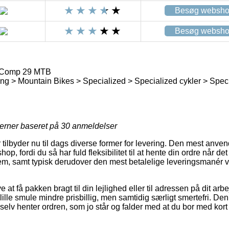
Besøg websh
Besøg websh
c Comp 29 MTB
ng > Mountain Bikes > Specialized > Specialized cykler > Spec
jerner baseret på
30
anmeldelser
tilbyder nu til dags diverse former for levering. Den mest anvendt
hop, fordi du så har fuld fleksibilitet til at hente din ordre når d
em, samt typisk derudover den mest betalelige leveringsmanér 
 at få pakken bragt til din lejlighed eller til adressen på dit ar
lille smule mindre prisbillig, men samtidig særligt smertefri. De
selv henter ordren, som jo står og falder med at du bor med kort a