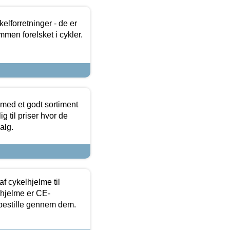
lforretninger - de er
mmen forelsket i cykler.
 med et godt sortiment
g til priser hvor de
alg.
f cykelhjelme til
lhjelme er CE-
 bestille gennem dem.