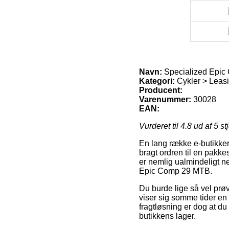
Navn:
Specialized Epi
Kategori:
Cykler > Leasi
Producent:
Varenummer:
30028
EAN:
Vurderet til
4.8
ud af 5 st
En lang række e-butikker 
bragt ordren til en pakkes
er nemlig ualmindeligt n
Epic Comp 29 MTB.
Du burde lige så vel prøve
viser sig somme tider en 
fragtløsning er dog at du 
butikkens lager.