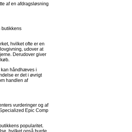
ytte af en afdragsløsning
m butikkens
ket, hvilket ofte er en
lovgivning, udover at
njerne. Derudover giver
dkøb.
r kan håndhæves i
delse er det i øvrigt
 om handlen af
enters vurderinger og af
f Specialized Epic Comp
utikkens popularitet.
se, hvilket også burde