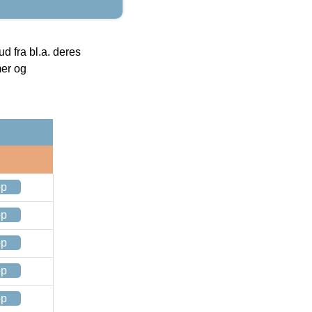
 fra bl.a. deres
mer og
op
op
op
op
op