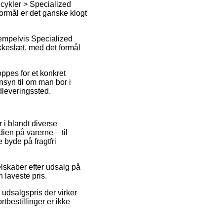
cykler > Specialized
formål er det ganske klogt
sempelvis Specialized
kkeslæt, med det formål
oppes for et konkret
syn til om man bor i
dleveringssted.
 i blandt diverse
ien på varerne – til
 byde på fragtfri
lskaber efter udsalg på
 laveste pris.
udsalgspris der virker
tbestillinger er ikke