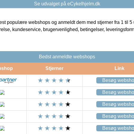
Se udvalget på eCykelhjelm.dk
t populære webshops og anmeldt dem med stjerner fra 1 til 5 ud
rrelse, kundeservice, brugervenlighed, betingelser, leveringsfor
Bedst anmeldte webshops
bshop
Stjerner
Link
Besøg websh
Besøg websh
Besøg websh
Besøg websh
Besøg websh