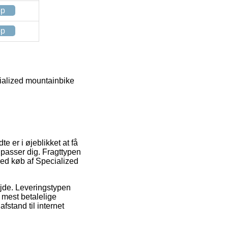
op
op
ialized mountainbike
e er i øjeblikket at få
et passer dig. Fragttypen
ved køb af Specialized
bejde. Leveringstypen
n mest betalelige
fstand til internet