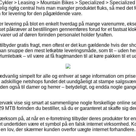
Cykler > Leasing > Mountain Bikes > Specialized > Specialized 
lig rigtig central hvis man mangler produktet fluks, så med det 
n for levering for den pågældende vare.
ver levering på blot en enkelt hverdag på mange varenumre, ek
t påkræver at bestillingen gennemføres forud for et fastsat klo
 varer ud af døren forinden personalet holder fyraften.
tilbyder gratis fragt, men oftest er det kun gældende hvis der sh
n snuppe den mest letkøbte leveringsmåde, som tit – uden hen
Humlebæk – vil være at få fragtmanden til at køre pakken til et u
dvanlig simpelt for alle og enhver at søge information om priser
r adskillige netshops fundet det uundgåeligt at stampe salgsværd
den også til damer og herrer – betydeligt, og endda nogle gange
rvæk vise sig smart at sammenligne nogle forskellige online se
MTB forinden du bestiller, så du er garanteret at skaffe sig den
ksom på, at når en e-forretning tilbyder deres produkter for en 
et undertiden være et symbol på en falsk internet virksomhed. Kor
i en lov, der skærmer kunden overfor uægte internet forhandlere.