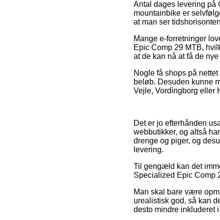
Antal dages levering på 
mountainbike er selvfølge
at man ser tidshorisonte
Mange e-forretninger lo
Epic Comp 29 MTB, hvilke
at de kan nå at få de nye
Nogle få shops på nettet 
beløb. Desuden kunne ma
Vejle, Vordingborg eller 
Det er jo efterhånden usæ
webbutikker, og altså ha
drenge og piger, og desu
levering.
Til gengæld kan det imme
Specialized Epic Comp 29 
Man skal bare være opmær
urealistisk god, så kan d
desto mindre inkluderet 