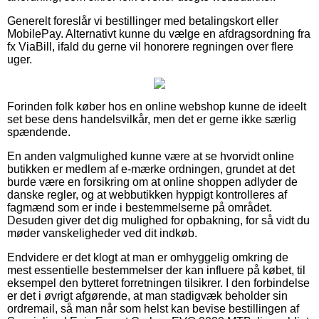
Generelt foreslår vi bestillinger med betalingskort eller
MobilePay. Alternativt kunne du vælge en afdragsordning fra
fx ViaBill, ifald du gerne vil honorere regningen over flere
uger.
Forinden folk køber hos en online webshop kunne de ideelt
set bese dens handelsvilkår, men det er gerne ikke særlig
spændende.
En anden valgmulighed kunne være at se hvorvidt online
butikken er medlem af e-mærke ordningen, grundet at det
burde være en forsikring om at online shoppen adlyder de
danske regler, og at webbutikken hyppigt kontrolleres af
fagmænd som er inde i bestemmelserne på området.
Desuden giver det dig mulighed for opbakning, for så vidt du
møder vanskeligheder ved dit indkøb.
Endvidere er det klogt at man er omhyggelig omkring de
mest essentielle bestemmelser der kan influere på købet, til
eksempel den bytteret forretningen tilsikrer. I den forbindelse
er det i øvrigt afgørende, at man stadigvæk beholder sin
ordremail, så man når som helst kan bevise bestillingen af