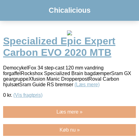
Chicalicious
Specialized Epic Expert
Carbon EVO 2020 MTB
DemocykelFox 34 step-cast 120 mm vandring
forgaffelRockshox Specialized Brain bagdæmperSram GX
geargruppeXfusion Manic DropperpostRoval Carbon
hjulsætSram Guide RS bremser
(Læs mere)
0
kr.
(Vis fragtpris)
Læs mere »
Køb nu »