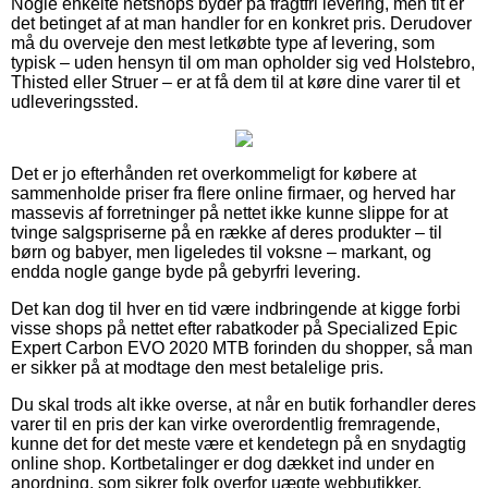
Nogle enkelte netshops byder på fragtfri levering, men tit er
det betinget af at man handler for en konkret pris. Derudover
må du overveje den mest letkøbte type af levering, som
typisk – uden hensyn til om man opholder sig ved Holstebro,
Thisted eller Struer – er at få dem til at køre dine varer til et
udleveringssted.
Det er jo efterhånden ret overkommeligt for købere at
sammenholde priser fra flere online firmaer, og herved har
massevis af forretninger på nettet ikke kunne slippe for at
tvinge salgspriserne på en række af deres produkter – til
børn og babyer, men ligeledes til voksne – markant, og
endda nogle gange byde på gebyrfri levering.
Det kan dog til hver en tid være indbringende at kigge forbi
visse shops på nettet efter rabatkoder på Specialized Epic
Expert Carbon EVO 2020 MTB forinden du shopper, så man
er sikker på at modtage den mest betalelige pris.
Du skal trods alt ikke overse, at når en butik forhandler deres
varer til en pris der kan virke overordentlig fremragende,
kunne det for det meste være et kendetegn på en snydagtig
online shop. Kortbetalinger er dog dækket ind under en
anordning, som sikrer folk overfor uægte webbutikker.