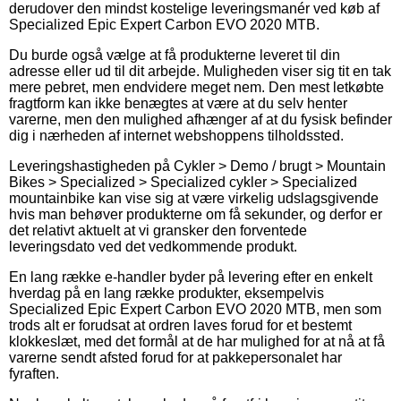
derudover den mindst kostelige leveringsmanér ved køb af
Specialized Epic Expert Carbon EVO 2020 MTB.
Du burde også vælge at få produkterne leveret til din
adresse eller ud til dit arbejde. Muligheden viser sig tit en tak
mere pebret, men endvidere meget nem. Den mest letkøbte
fragtform kan ikke benægtes at være at du selv henter
varerne, men den mulighed afhænger af at du fysisk befinder
dig i nærheden af internet webshoppens tilholdssted.
Leveringshastigheden på Cykler > Demo / brugt > Mountain
Bikes > Specialized > Specialized cykler > Specialized
mountainbike kan vise sig at være virkelig udslagsgivende
hvis man behøver produkterne om få sekunder, og derfor er
det relativt aktuelt at vi gransker den forventede
leveringsdato ved det vedkommende produkt.
En lang række e-handler byder på levering efter en enkelt
hverdag på en lang række produkter, eksempelvis
Specialized Epic Expert Carbon EVO 2020 MTB, men som
trods alt er forudsat at ordren laves forud for et bestemt
klokkeslæt, med det formål at de har mulighed for at nå at få
varerne sendt afsted forud for at pakkepersonalet har
fyraften.