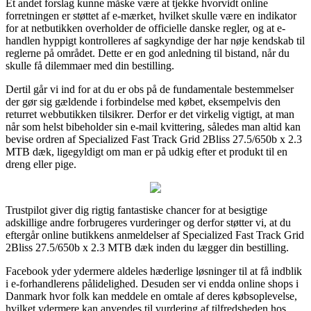
Et andet forslag kunne måske være at tjekke hvorvidt online
forretningen er støttet af e-mærket, hvilket skulle være en indikator
for at netbutikken overholder de officielle danske regler, og at e-
handlen hyppigt kontrolleres af sagkyndige der har nøje kendskab til
reglerne på området. Dette er en god anledning til bistand, når du
skulle få dilemmaer med din bestilling.
Dertil går vi ind for at du er obs på de fundamentale bestemmelser
der gør sig gældende i forbindelse med købet, eksempelvis den
returret webbutikken tilsikrer. Derfor er det virkelig vigtigt, at man
når som helst bibeholder sin e-mail kvittering, således man altid kan
bevise ordren af Specialized Fast Track Grid 2Bliss 27.5/650b x 2.3
MTB dæk, ligegyldigt om man er på udkig efter et produkt til en
dreng eller pige.
Trustpilot giver dig rigtig fantastiske chancer for at besigtige
adskillige andre forbrugeres vurderinger og derfor støtter vi, at du
eftergår online butikkens anmeldelser af Specialized Fast Track Grid
2Bliss 27.5/650b x 2.3 MTB dæk inden du lægger din bestilling.
Facebook yder ydermere aldeles hæderlige løsninger til at få indblik
i e-forhandlerens pålidelighed. Desuden ser vi endda online shops i
Danmark hvor folk kan meddele en omtale af deres købsoplevelse,
hvilket ydermere kan anvendes til vurdering af tilfredsheden hos