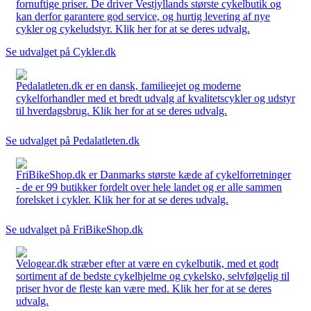
fornuftige priser. De driver Vestjyllands største cykelbutik og
kan derfor garantere god service, og hurtig levering af nye
cykler og cykeludstyr. Klik her for at se deres udvalg.
Se udvalget på Cykler.dk
Pedalatleten.dk er en dansk, familieejet og moderne
cykelforhandler med et bredt udvalg af kvalitetscykler og udstyr
til hverdagsbrug. Klik her for at se deres udvalg.
Se udvalget på Pedalatleten.dk
FriBikeShop.dk er Danmarks største kæde af cykelforretninger
- de er 99 butikker fordelt over hele landet og er alle sammen
forelsket i cykler. Klik her for at se deres udvalg.
Se udvalget på FriBikeShop.dk
Velogear.dk stræber efter at være en cykelbutik, med et godt
sortiment af de bedste cykelhjelme og cykelsko, selvfølgelig til
priser hvor de fleste kan være med. Klik her for at se deres
udvalg.