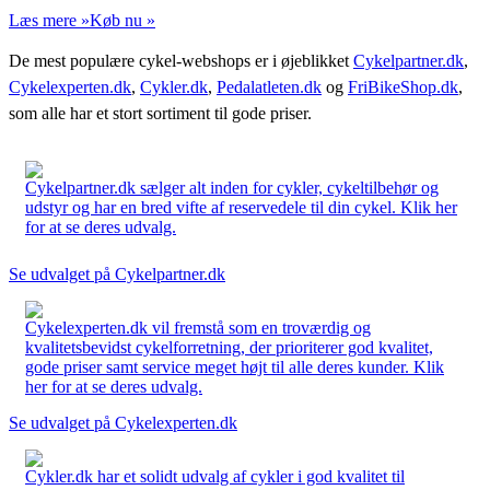
Læs mere »
Køb nu »
De mest populære cykel-webshops er i øjeblikket
Cykelpartner.dk
,
Cykelexperten.dk
,
Cykler.dk
,
Pedalatleten.dk
og
FriBikeShop.dk
,
som alle har et stort sortiment til gode priser.
Cykelpartner.dk sælger alt inden for cykler, cykeltilbehør og
udstyr og har en bred vifte af reservedele til din cykel. Klik her
for at se deres udvalg.
Se udvalget på Cykelpartner.dk
Cykelexperten.dk vil fremstå som en troværdig og
kvalitetsbevidst cykelforretning, der prioriterer god kvalitet,
gode priser samt service meget højt til alle deres kunder. Klik
her for at se deres udvalg.
Se udvalget på Cykelexperten.dk
Cykler.dk har et solidt udvalg af cykler i god kvalitet til