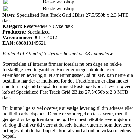
Besøg webshop
Besøg webshop
Navn:
Specialized Fast Track Grid 2Bliss 27.5/650b x 2.3 MTB
dæk
Kategori:
Reservedele > Cykeldæk
Producent:
Specialized
Varenummer:
00117-4012
EAN:
888818145621
Vurderet til
3.9
ud af 5 stjerner baseret på
43
anmeldelser
Størstedelen af internet firmaer foreslår nu om dage en række
forskellige leveringsmidler. En der er meget almindelig er
efterhånden levering til et afhentningssted, så du selv kan hente din
bestilling når der er mulighed for det. Fragtformen er altså meget
smertefri, og endda også den mindst kostelige type af levering ved
køb af Specialized Fast Track Grid 2Bliss 27.5/650b x 2.3 MTB
dæk.
Du kunne lige så vel overveje at vælge levering til din adresse eller
ud til din arbejdsplads. Denne er som regel en tak dyrere, men til
gengæld virkelig fremkommelig. Den mest letkøbte leveringsform
vil dog til enhver tid være at du selv henter varerne, som desværre
betinges af at du har bopæl i kort afstand af online virksomhedens
bopæl.