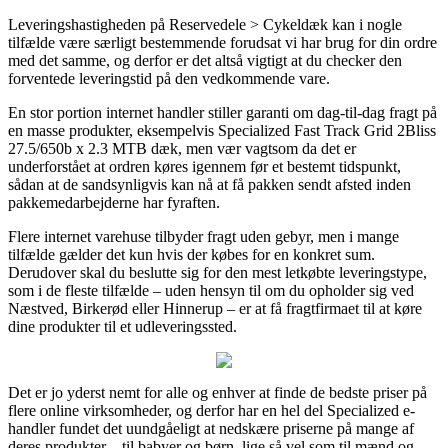
Leveringshastigheden på Reservedele > Cykeldæk kan i nogle
tilfælde være særligt bestemmende forudsat vi har brug for din ordre
med det samme, og derfor er det altså vigtigt at du checker den
forventede leveringstid på den vedkommende vare.
En stor portion internet handler stiller garanti om dag-til-dag fragt på
en masse produkter, eksempelvis Specialized Fast Track Grid 2Bliss
27.5/650b x 2.3 MTB dæk, men vær vagtsom da det er
underforstået at ordren køres igennem før et bestemt tidspunkt,
sådan at de sandsynligvis kan nå at få pakken sendt afsted inden
pakkemedarbejderne har fyraften.
Flere internet varehuse tilbyder fragt uden gebyr, men i mange
tilfælde gælder det kun hvis der købes for en konkret sum.
Derudover skal du beslutte sig for den mest letkøbte leveringstype,
som i de fleste tilfælde – uden hensyn til om du opholder sig ved
Næstved, Birkerød eller Hinnerup – er at få fragtfirmaet til at køre
dine produkter til et udleveringssted.
Det er jo yderst nemt for alle og enhver at finde de bedste priser på
flere online virksomheder, og derfor har en hel del Specialized e-
handler fundet det uundgåeligt at nedskære priserne på mange af
deres produkter – til babyer og børn, lige så vel som til mænd og