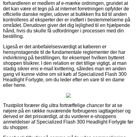
forhandleren er medlem af e-mærke ordningen, grundet at
det kan være et tegn på at internet forretningen opfylder de
officielle danske regler, udover at butikken fra tid til anden
kontrolleres af eksperter der er indført i bestemmelserne på
området. Derudover giver det dig lejlighed til en hjælpende
hånd, hvis du skulle få udfordringer i processen med din
bestilling.
Ligeså er det anbefalelsesværdigt at køberen er
hensynstagende til de fundamentale reglementer der har
indvirkning på bestillingen, for eksempel hvilken bytteret
shoppen tilsikrer. I den relation er det tillige vigtigt, at man
stadig sikrer ens e-mail kvittering, således man en anden
gang vil kunne vidne om sit køb af Specialized Flash 300
Headlight Forlygte, om du leder efter en vare til en dame
eller herre.
Trustpilot forærer dig ultra fortræffelige chancer for at se
nøjere på en række nuværende forbrugeres iagttagelser og
derved er det prisværdigt, at du vurderer e-shoppens
anmeldelser af Specialized Flash 300 Headlight Forlygte før
du shopper.