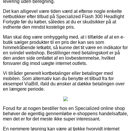
levering uden beregning.
Det kan alligevel være tiden værd at efterse nogle enkelte
netbutikker efter tilbud på Specialized Flash 300 Headlight
Forlygte før du køber, således at du er skudsikker på at
indhente den mindst kostelige pris.
Man skal dog være omhyggelig med, at i tilfælde af at en e-
butik sælger produkter til en pris der kan ses som
himmelråbende letkøbt, så kunne det tit være en indikator for
en svindel webshop. Bestillinger med betalingskort er på
den anden side omfattet af en lovbestemmelse, hvilket
forsvarer dig imod uægte internet outlets.
Vi tilråder generelt kortbetalinger eller betalinger med
mobilen. Som alternativ kan du benytte et tilbud fra for
eksempel ViaBill, ifald du ønsker at dække betalingen over
en længere periode.
Forud for at nogen bestiller hos en Specialized online shop
behøver de egentlig gennemløbe e-shoppens handelsaftale,
men det er for det meste ikke super interessant.
En nemmere løsning kan være at tjekke hvorvidt internet