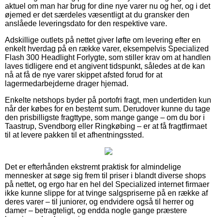
aktuel om man har brug for dine nye varer nu og her, og i det
øjemed er det særdeles væsentligt at du gransker den
anslåede leveringsdato for den respektive vare.
Adskillige outlets på nettet giver løfte om levering efter en
enkelt hverdag på en række varer, eksempelvis Specialized
Flash 300 Headlight Forlygte, som stiller krav om at handlen
laves tidligere end et angivent tidspunkt, således at de kan
nå at få de nye varer skippet afsted forud for at
lagermedarbejderne drager hjemad.
Enkelte netshops byder på portofri fragt, men undertiden kun
når der købes for en bestemt sum. Derudover kunne du tage
den prisbilligste fragttype, som mange gange – om du bor i
Taastrup, Svendborg eller Ringkøbing – er at få fragtfirmaet
til at levere pakken til et afhentningssted.
Det er efterhånden ekstremt praktisk for almindelige
mennesker at søge sig frem til priser i blandt diverse shops
på nettet, og ergo har en hel del Specialized internet firmaer
ikke kunne slippe for at tvinge salgspriserne på en række af
deres varer – til juniorer, og endvidere også til herrer og
damer – betragteligt, og endda nogle gange præstere