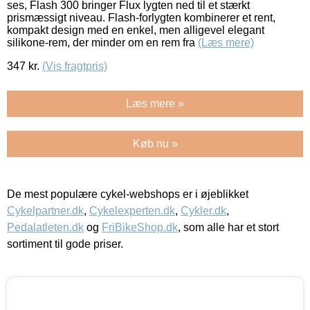
ses, Flash 300 bringer Flux lygten ned til et stærkt
prismæssigt niveau. Flash-forlygten kombinerer et rent,
kompakt design med en enkel, men alligevel elegant
silikone-rem, der minder om en rem fra
(Læs mere)
347
kr.
(Vis fragtpris)
Læs mere »
Køb nu »
De mest populære cykel-webshops er i øjeblikket
Cykelpartner.dk
,
Cykelexperten.dk
,
Cykler.dk
,
Pedalatleten.dk
og
FriBikeShop.dk
, som alle har et stort
sortiment til gode priser.