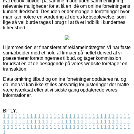
Facebook tilbyder på samme måde uden sammenligning
relevante muligheder for at få en idé om online forretningens
kundetilfredshed. Desuden er der mange e-forretninger hvor
man kan notere en vurdering af deres købsoplevelse, som
lige så vel burde tages i brug til at få et indblik i kundernes
tilfredshed.
Hjemmesiden er finansieret af reklameindtægter. Vi har faste
samarbejder med et hold af firmaer på nettet derved at vi
præsenterer forretningernes tilbud, og tager kommission
forudsat en af de besøgende på vores website foretager en
transaktion.
Data omkring tilbud og online forretninger opdateres nu og
da, men vi kan ikke stilles ansvarlig for justeringer der måtte
være iværksat efter at vi sidste gang opdaterede vores
informationer.
BITLY:
1
1
1
1
1
1
1
1
1
1
1
1
1
1
1
1
1
1
1
1
1
1
1
1
1
1
1
1
1
1
1
1
1
1
1
1
1
1
1
1
1
1
1
1
1
1
1
1
1
1
1
1
1
1
1
1
1
1
1
1
1
1
1
1
1
1
1
1
1
1
1
1
1
1
1
1
1
1
1
1
1
1
1
1
1
1
1
1
1
1
1
1
1
1
1
1
1
1
1
1