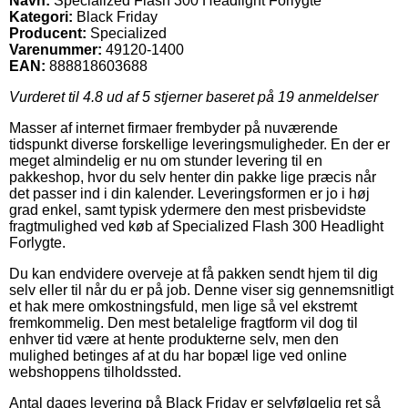
Navn:
Specialized Flash 300 Headlight Forlygte
Kategori:
Black Friday
Producent:
Specialized
Varenummer:
49120-1400
EAN:
888818603688
Vurderet til
4.8
ud af 5 stjerner baseret på
19
anmeldelser
Masser af internet firmaer frembyder på nuværende
tidspunkt diverse forskellige leveringsmuligheder. En der er
meget almindelig er nu om stunder levering til en
pakkeshop, hvor du selv henter din pakke lige præcis når
det passer ind i din kalender. Leveringsformen er jo i høj
grad enkel, samt typisk ydermere den mest prisbevidste
fragtmulighed ved køb af Specialized Flash 300 Headlight
Forlygte.
Du kan endvidere overveje at få pakken sendt hjem til dig
selv eller til når du er på job. Denne viser sig gennemsnitligt
et hak mere omkostningsfuld, men lige så vel ekstremt
fremkommelig. Den mest betalelige fragtform vil dog til
enhver tid være at hente produkterne selv, men den
mulighed betinges af at du har bopæl lige ved online
webshoppens tilholdssted.
Antal dages levering på Black Friday er selvfølgelig ret så