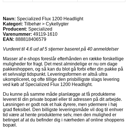
Navn:
Specialized Flux 1200 Headlight
Kategori:
Tilbehør > Cykellygter
Producent:
Specialized
Varenummer:
49119-1610
EAN:
888818406579
Vurderet til
4.6
ud af 5 stjerner baseret på
40
anmeldelser
Masser af e-shops foreslår efterhånden en række forskellige
muligheder for fragt. Det mest almindelige er nu om dage
pakkeshoppen, og så kan du blot gå forbi efter din pakke på
et selvvalgt tidspunkt. Leveringsformen er altså ultra
ukompliceret, og ofte tillige den prisbilligste slags levering
ved køb af Specialized Flux 1200 Headlight.
Du kunne på samme måde planlægge at få produkterne
leveret til din private bopæl eller til adressen på dit arbejde.
Løsningen er godt nok et hak dyrere, men ydermere i høj
grad fleksibel. Den billigste leveringsmåde vil dog til enhver
tid være at hente produkterne selv, men den mulighed er
betinget af at du befinder dig i nærheden af online shoppens
bopæl.