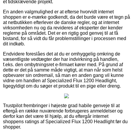
et tidskrævende projekt.
En anden valgmulighed er at efterse hvorvidt internet
shoppen er e-mærke godkendt, da det burde være et tegn på
at netbutikken efterlever de danske regler, og at internet
virksomheden nu og da revideres af eksperter der kender
reglerne på området. Det er en rigtig god genvej til at få
bistand, for så vidt du får problemstillinger i processen med
dit indkøb.
Endvidere foreslåes det at du er omhyggelig omkring de
væsentligste vedtægter der har indvirkning på handlen,
f.eks. den ombytningsret e-firmaet kører med. På grund af
dette er det på samme måde vigtigt, at man når som helst
opbevarer sin ordremail, så man en anden gang vil kunne
vidne om handlen af Specialized Flux 1200 Headlight,
ligegyldigt om du søger et produkt til en pige eller dreng.
Trustpilot frembringer i højeste grad habile genveje til at
eftergå en række nuværende forbrugeres anmeldelser og
derfor kan det være til hjælp, at du eftergår internet
shoppens ratings af Specialized Flux 1200 Headlight før du
shopper.