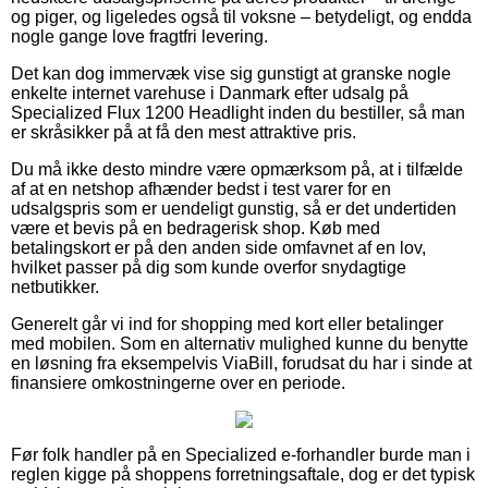
og piger, og ligeledes også til voksne – betydeligt, og endda
nogle gange love fragtfri levering.
Det kan dog immervæk vise sig gunstigt at granske nogle
enkelte internet varehuse i Danmark efter udsalg på
Specialized Flux 1200 Headlight inden du bestiller, så man
er skråsikker på at få den mest attraktive pris.
Du må ikke desto mindre være opmærksom på, at i tilfælde
af at en netshop afhænder bedst i test varer for en
udsalgspris som er uendeligt gunstig, så er det undertiden
være et bevis på en bedragerisk shop. Køb med
betalingskort er på den anden side omfavnet af en lov,
hvilket passer på dig som kunde overfor snydagtige
netbutikker.
Generelt går vi ind for shopping med kort eller betalinger
med mobilen. Som en alternativ mulighed kunne du benytte
en løsning fra eksempelvis ViaBill, forudsat du har i sinde at
finansiere omkostningerne over en periode.
Før folk handler på en Specialized e-forhandler burde man i
reglen kigge på shoppens forretningsaftale, dog er det typisk