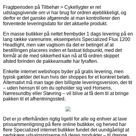
Fragtperioden på Tilbehør > Cykellygter er ret
udslagsgivende om vi har brug for ordren øjeblikkeligt, og
derfor er det ganske afgørende at man kontrollerer den
forventede leveringsdato for det aktuelle produkt.
En masse butikker på nettet frembyder 1 dags levering på en
lang række varenumre, eksempelvis Specialized Flux 1200
Headlight, men vær vagtsom da det er betinget af at
bestillingen placeres inden et fastsat tidspunkt, med det
formål at de med sikkerhed kan nå at få ordren skippet
afsted forinden de pakkeansatte har fyraften.
Enkelte internet webshops byder på gratis levering, men
typisk gælder det kun hvis der shoppes for et konkret beløb.
Alternativt må man tage den billigste leveringsversion, der tit
– uden hensyn til om du opholder sig ved Horsens,
Nørresundby eller Støvring – vil blive at få dem til at bringe
pakken til et afhentningssted.
Det er jo efterhånden rigtig ligetil for alle og enhver at lave
prissammenligning på flere online butikker, og herved har
flere Specialized internet butikker fundet det uundgåeligt at
nedskære udsalgspriserne på deres produkter – til drenge