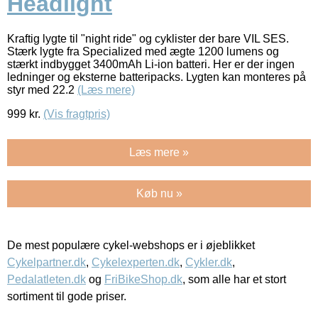
Headlight
Kraftig lygte til "night ride" og cyklister der bare VIL SES.
Stærk lygte fra Specialized med ægte 1200 lumens og
stærkt indbygget 3400mAh Li-ion batteri. Her er der ingen
ledninger og eksterne batteripacks. Lygten kan monteres på
styr med 22.2
(Læs mere)
999
kr.
(Vis fragtpris)
Læs mere »
Køb nu »
De mest populære cykel-webshops er i øjeblikket
Cykelpartner.dk
,
Cykelexperten.dk
,
Cykler.dk
,
Pedalatleten.dk
og
FriBikeShop.dk
, som alle har et stort
sortiment til gode priser.