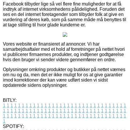
Facebook tilbyder lige så vel flere fine muligheder for at få
indtryk af internet virksomhedens pålidelighed. Foruden det
ses en del internet foretagender som tilbyder folk at give en
vurdering af deres køb, som på samme måde må benyttes til
at tage stilling til hvor glade kunderne er.
Vores website er finansieret af annoncer. Vi har
samarbejdsaftaler med et hold af forretninger på nettet hvori
vi publicerer firmaernes produkter, og indtjener godtgørelse
hvis den bruger vi sender videre gennemfører en ordre.
Oplysninger omkring produkter og butikker på nettet værnes
om nu og da, men det er ikke muligt for os at give garantier
imod korrektioner der kan være udført siden vi sidst
opdaterede sidens oplysninger.
BITLY:
1
1
1
1
1
1
1
1
1
1
1
1
1
1
1
1
1
1
1
1
1
1
1
1
1
1
1
1
1
1
1
1
1
1
1
1
1
1
1
1
1
1
1
1
1
1
1
1
1
1
1
1
1
1
1
1
1
1
1
1
1
1
1
1
1
1
1
1
1
1
1
1
1
1
1
1
1
1
1
1
1
1
1
1
1
1
1
1
1
1
1
1
1
1
1
1
1
1
1
1
SPOTIFY: