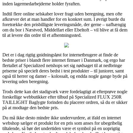
inden lagermedarbejderne holder fyraften.
Indtil flere online selskaber lover fragt uden beregning, men ofte
afkræver det at man handler for en konkret sum. I øvrigt burde du
foretrække den prisbilligste leveringsmåde, der gerne – uafhængig
om du bor i Næstved, Middelfart eller Ebeltoft – vil blive at få dem
til at levere din ordre til et afhentningssted.
Det er i dag rigtig gnidningsløst for internetbrugere at finde de
bedste priser i blandt flere internet firmaer i Danmark, og ergo har
flertallet af Specialized netshops set sig nødsaget til at nedbringe
priserne på specielt deres bedst i test produkter – til juniorer, samt
også til herrer og damer – kolossalt, og endda nogle gange byde på
levering uden beregning.
Trods dette kan det stadigvæk være fordelagtigt at efterprøve nogle
forskellige webbutikker efter tilbud på Specialized FLUX 250R
TAILLIGHT Baglygte forinden du placerer ordren, så du er sikker
på at modtage den bedste pris.
Du må ikke desto mindre ikke undervurdere, at ifald en internet
webshop sælger et produkt for en pris som anses for ubegribelig
tiltalende, så bør det undertiden være et symbol på en uoprigtig