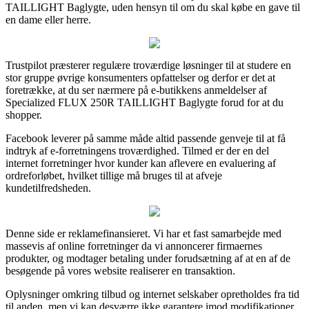
TAILLIGHT Baglygte, uden hensyn til om du skal købe en gave til
en dame eller herre.
Trustpilot præsterer regulære troværdige løsninger til at studere en
stor gruppe øvrige konsumenters opfattelser og derfor er det at
foretrække, at du ser nærmere på e-butikkens anmeldelser af
Specialized FLUX 250R TAILLIGHT Baglygte forud for at du
shopper.
Facebook leverer på samme måde altid passende genveje til at få
indtryk af e-forretningens troværdighed. Tilmed er der en del
internet forretninger hvor kunder kan aflevere en evaluering af
ordreforløbet, hvilket tillige må bruges til at afveje
kundetilfredsheden.
Denne side er reklamefinansieret. Vi har et fast samarbejde med
massevis af online forretninger da vi annoncerer firmaernes
produkter, og modtager betaling under forudsætning af at en af de
besøgende på vores website realiserer en transaktion.
Oplysninger omkring tilbud og internet selskaber opretholdes fra tid
til anden, men vi kan desværre ikke garantere imod modifikationer