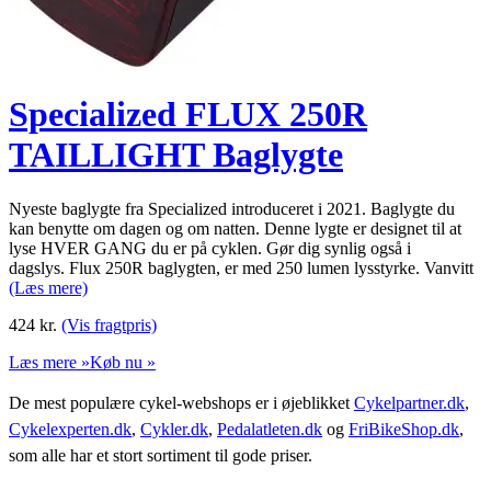
Specialized FLUX 250R
TAILLIGHT Baglygte
Nyeste baglygte fra Specialized introduceret i 2021. Baglygte du
kan benytte om dagen og om natten. Denne lygte er designet til at
lyse HVER GANG du er på cyklen. Gør dig synlig også i
dagslys. Flux 250R baglygten, er med 250 lumen lysstyrke. Vanvitt
(Læs mere)
424
kr.
(Vis fragtpris)
Læs mere »
Køb nu »
De mest populære cykel-webshops er i øjeblikket
Cykelpartner.dk
,
Cykelexperten.dk
,
Cykler.dk
,
Pedalatleten.dk
og
FriBikeShop.dk
,
som alle har et stort sortiment til gode priser.