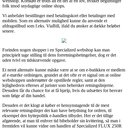
webshop. Kortkøb er trods alt en del af en lov, hvilket begunstiger
folk imod snydagtige online shops.
Vi anbefaler bestillinger med betalingskort eller betalinger med
mobilen. Som en alternativ mulighed kunne du anvende et
afdragstilbud som f.eks. ViaBill, ifald du ønsker at dække beløbet
senere.
Forinden nogen shopper i en Specialized webshop kan man
principielt tage stilling til dens forretningsbetingelser, dog er det
uden tvivl en tidskrævende opgave.
Et nemt alternativ kunne måske være at se om e-butikken er medlem
af e-mærke ordningen, grundet at det ofte er et signal om at online
webshoppen understøtter de opstillede regler, samt at den
lejlighedsvis efterses af jurister som behersker retningslinjerne.
Desuden får du chance for at få hjælp, hvis du udsættes for besvær
som følge af din handel.
Desuden er det klogt at køber er hensynstagende til de mest
relevante retningslinjer der kan have betydning for ordren, til
eksempel den byttepolitik e-handlen tilbyder. Her er det tillige
afgørende, at man til enhver tid bibeholder sin kvittering, så man i
fremtiden vil kunne vidne om handlen af Specialized FLUX 250R