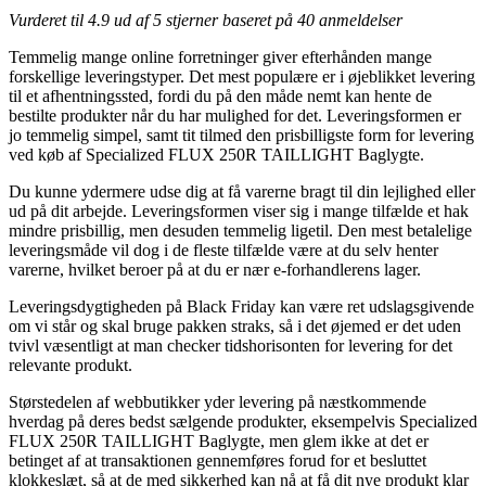
Vurderet til
4.9
ud af 5 stjerner baseret på
40
anmeldelser
Temmelig mange online forretninger giver efterhånden mange
forskellige leveringstyper. Det mest populære er i øjeblikket levering
til et afhentningssted, fordi du på den måde nemt kan hente de
bestilte produkter når du har mulighed for det. Leveringsformen er
jo temmelig simpel, samt tit tilmed den prisbilligste form for levering
ved køb af Specialized FLUX 250R TAILLIGHT Baglygte.
Du kunne ydermere udse dig at få varerne bragt til din lejlighed eller
ud på dit arbejde. Leveringsformen viser sig i mange tilfælde et hak
mindre prisbillig, men desuden temmelig ligetil. Den mest betalelige
leveringsmåde vil dog i de fleste tilfælde være at du selv henter
varerne, hvilket beroer på at du er nær e-forhandlerens lager.
Leveringsdygtigheden på Black Friday kan være ret udslagsgivende
om vi står og skal bruge pakken straks, så i det øjemed er det uden
tvivl væsentligt at man checker tidshorisonten for levering for det
relevante produkt.
Størstedelen af webbutikker yder levering på næstkommende
hverdag på deres bedst sælgende produkter, eksempelvis Specialized
FLUX 250R TAILLIGHT Baglygte, men glem ikke at det er
betinget af at transaktionen gennemføres forud for et besluttet
klokkeslæt, så at de med sikkerhed kan nå at få dit nye produkt klar