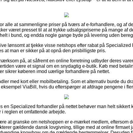
or alle at sammenligne priser på tværs af e-forhandlere, og af den
ker været presset til at at trykke udsalgspriserne på mange af der
– helt i bund, og endda nogle gange byde på levering uden bereg
blive lønsomt at tjekke visse netshops efter rabat på Specialize
s at man er sikker på at opnå den prisbilligste pris.
ærksom på, at såfremt en online forretning udbyder deres varer 
ertiden være et signal om en snydagtig e-butik. Køb med betaling
der sikrer køberen imod uærlige forhandlere på nettet.
dler med kort eller mobilbetaling. Som et alternativ burde du dr
r eksempel ViaBill, hvis du efterspørger at afdrage pengene i fler
hos en Specialized forhandler på nettet behøver man helt sikker
 i reglen et omfattende arbejde.
være at granske om netshoppen er e-mærket medlem, eftersom det
erer gældende dansk lovgivning, tillige med at online firmaet jæ
dvendige knowhow om de gældende bestemmelser. Desuden får 