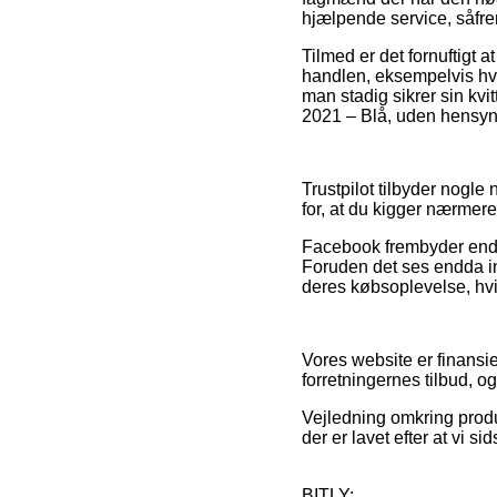
hjælpende service, såfrem
Tilmed er det fornuftigt
handlen, eksempelvis hvi
man stadig sikrer sin kv
2021 – Blå, uden hensyn t
Trustpilot tilbyder nogle 
for, at du kigger nærmere
Facebook frembyder endvi
Foruden det ses endda in
deres købsoplevelse, hvilk
Vores website er finansie
forretningernes tilbud, o
Vejledning omkring produk
der er lavet efter at vi 
BITLY: