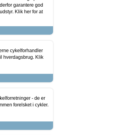
 derfor garantere god
dstyr. Klik her for at
erne cykelforhandler
til hverdagsbrug. Klik
lforretninger - de er
mmen forelsket i cykler.