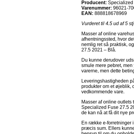
Producent:
Specialized
Varenummer:
96021-70
EAN:
888818678969
Vurderet til
4.5
ud af 5 st
Masser af online varehuse 
afhentningssted, hvor det
nemlig ret så praktisk, 
27.5 2021 – Blå.
Du kunne derudover udse d
smule mere pebret, men y
varerne, men dette betin
Leveringshastigheden på 
produkter om et øjeblik, o
vedkommende vare.
Masser af online outlets 
Specialized Fuse 27.5 202
de kan nå at få dit nye p
En række e-forretninger i
præcis sum. Ellers kunne
hensyn til om du opholder