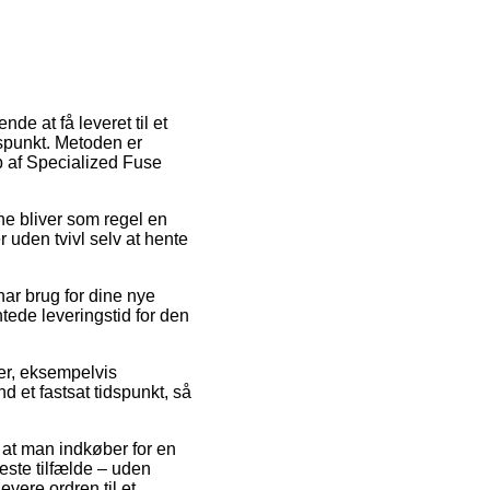
de at få leveret til et
dspunkt. Metoden er
b af Specialized Fuse
nne bliver som regel en
uden tvivl selv at hente
ar brug for dine nye
ntede leveringstid for den
ter, eksempelvis
d et fastsat tidspunkt, så
t at man indkøber for en
este tilfælde – uden
evere ordren til et