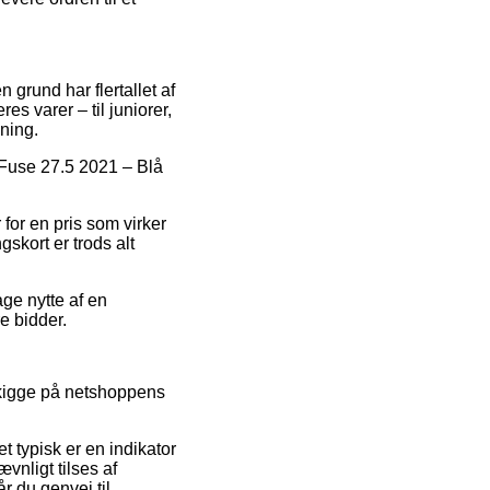
 grund har flertallet af
es varer – til juniorer,
ning.
d Fuse 27.5 2021 – Blå
for en pris som virker
skort er trods alt
age nytte af en
e bidder.
t kigge på netshoppens
 typisk er en indikator
vnligt tilses af
du genvej til