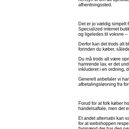
afhentningssted.
Det er jo vældig simpelt f
Specialized internet butik
og ligeledes til voksne 
Derfor kan det trods alt 
forinden du køber, sålede
Du må trods alt være opm
hamrende lav, er det und
inkluderet i en ordning, 
Generelt anbefaler vi han
afbetalingsløsning fra fo
Forud for at folk køber 
handelsaftale, men det er
Et andet alternativ kan 
for at webshoppen respekt
fagmænd der har den nø