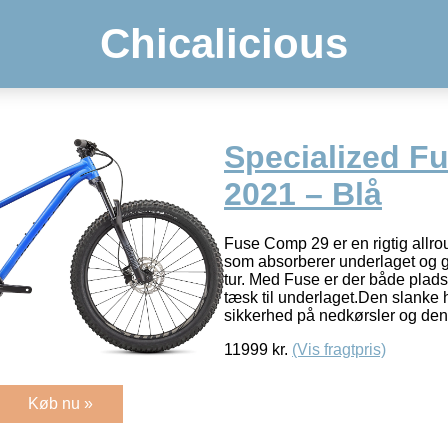
Chicalicious
Specialized Fu
2021 – Blå
Fuse Comp 29 er en rigtig allr
som absorberer underlaget og g
tur. Med Fuse er der både plads t
tæsk til underlaget.Den slanke 
sikkerhed på nedkørsler og den
11999
kr.
(Vis fragtpris)
Køb nu »