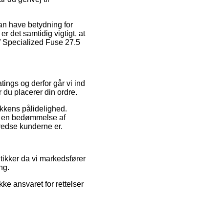
kan have betydning for
 det samtidig vigtigt, at
af Specialized Fuse 27.5
tings og derfor går vi ind
r du placerer din ordre.
kkens pålidelighed.
ve en bedømmelse af
lfredse kunderne er.
tikker da vi markedsfører
ng.
ke ansvaret for rettelser