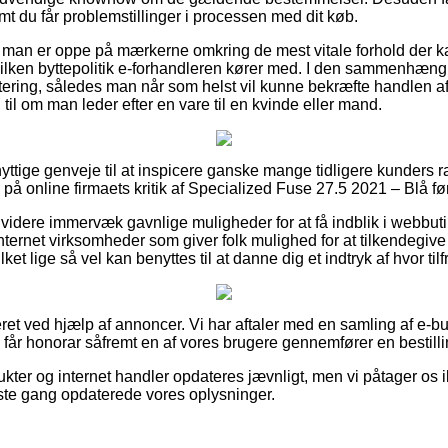
t du får problemstillinger i processen med dit køb.
 at man er oppe på mærkerne omkring de mest vitale forhold der 
lken byttepolitik e-forhandleren kører med. I den sammenhæng er
ittering, således man når som helst vil kunne bekræfte handlen 
il om man leder efter en vare til en kvinde eller mand.
nyttige genveje til at inspicere ganske mange tidligere kunders ra
 på online firmaets kritik af Specialized Fuse 27.5 2021 – Blå fø
dere immervæk gavnlige muligheder for at få indblik i webbuti
ternet virksomheder som giver folk mulighed for at tilkendegi
et lige så vel kan benyttes til at danne dig et indtryk af hvor ti
ret ved hjælp af annoncer. Vi har aftaler med en samling af e-bu
g får honorar såfremt en af vores brugere gennemfører en bestilli
ter og internet handler opdateres jævnligt, men vi påtager os ik
sidste gang opdaterede vores oplysninger.