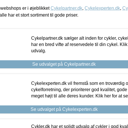
webshops er i øjeblikket
Cykelpartner.dk
,
Cykelexperten.dk
,
Cy
alle har et stort sortiment til gode priser.
Cykelpartner.dk sælger alt inden for cykler, cyke
har en bred vifte af reservedele til din cykel. Klik
udvalg.
Se udvalget på Cykelpartner.dk
Cykelexperten.dk vil fremstå som en troværdig o
cykelforretning, der prioriterer god kvalitet, god
meget højt til alle deres kunder. Klik her for at s
Se udvalget på Cykelexperten.dk
Cykler.dk har et solidt udvalg af cykler i god kvalit