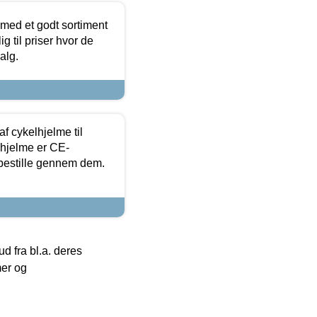
 med et godt sortiment
g til priser hvor de
alg.
f cykelhjelme til
lhjelme er CE-
 bestille gennem dem.
 fra bl.a. deres
mer og