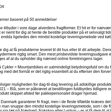
04
jerner baseret på
50
anmeldelser
tilbyder i vore dage alverdens fragtformer. Et hit er for nærværen
 er nemt for dig at hente de bestilte produkter på et selvvalgt ti
og endda ligeledes den mindst kostelige leveringsmetode ved kø
ig at få produkterne leveret til dit hus eller til dit arbejde. De
dermere rigtig smart. Den mest prisbevidste leveringsudgave er 
ges af at du opholder dig nærved online forretningens lager.
Cykler > Mountainbikes er ualmindeligt betydningsfuld om du h
g med det formål er det rigtig essentielt at du efterser den forve
tilsiger muligheden for dag-til-dag levering på adskillige produk
1 – Blå, som er påkrævet at bestillingen fuldbyrdes tidligere en
rodukt skippet afsted før pakkepersonalet drager hjemad.
 Danmark garanterer fri fragt, men i de fleste tilfælde kræves de
 man snuppe den mindst kostelige leveringsmetode, som i de fl
 sig tæt på Næstved, Nakskov eller Lystrup – er at få dem til at l