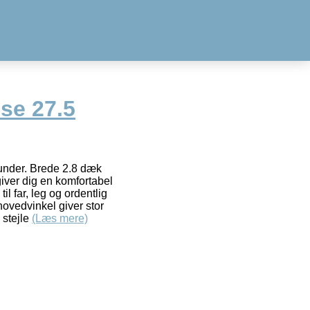
se 27.5
ounder. Brede 2.8 dæk
iver dig en komfortabel
il far, leg og ordentlig
hovedvinkel giver stor
 stejle
(Læs mere)