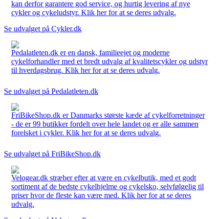
kan derfor garantere god service, og hurtig levering af nye
cykler og cykeludstyr. Klik her for at se deres udvalg.
Se udvalget på Cykler.dk
Pedalatleten.dk er en dansk, familieejet og moderne
cykelforhandler med et bredt udvalg af kvalitetscykler og udstyr
til hverdagsbrug. Klik her for at se deres udvalg.
Se udvalget på Pedalatleten.dk
FriBikeShop.dk er Danmarks største kæde af cykelforretninger
- de er 99 butikker fordelt over hele landet og er alle sammen
forelsket i cykler. Klik her for at se deres udvalg.
Se udvalget på FriBikeShop.dk
Velogear.dk stræber efter at være en cykelbutik, med et godt
sortiment af de bedste cykelhjelme og cykelsko, selvfølgelig til
priser hvor de fleste kan være med. Klik her for at se deres
udvalg.