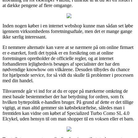
at dække pengene af flere omgange.
Inden nogen køber i en internet webshop kunne man sådan set løbe
igennem virksomhedens forretningsaftale, men det er mange gange
ikke særlig interessant.
Et nemmere alternativ kan være at se nærmere på om online firmaet
er e-mærket, fordi det typisk er en forsikring om at online
forretningen opretholder de officielle regler, og at internet
forhandleren lejlighedsvis besøges af specialister der har den
nødvendige knowhow om vilkårene. Desuden tilbydes du chance
for hjælpende service, for så vidt du skulle få problemer i processen
med din handel.
Tilsvarende går vi ind for at du er oppe på mærkerne omkring de
mest basale bestemmelser der har betydning for ordren, som fx
hvilken byttepolitik e-handlen bruger. På grund af dette er det tillige
vigtigt, at man altid gemmer sin købsbekræftelse, således man i
fremtiden kan vidne om købet af Specialized Turbo Como SL 4.0
Elcykel, uden hensyn til om man shopper til en voksen eller et barn.