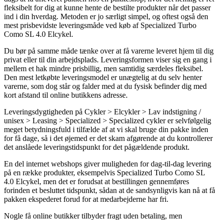
fleksibelt for dig at kunne hente de bestilte produkter når det passer
ind i din hverdag. Metoden er jo særligt simpel, og oftest også den
mest prisbevidste leveringsmåde ved køb af Specialized Turbo
Como SL 4.0 Elcykel.
Du bør på samme måde tænke over at få varerne leveret hjem til dig
privat eller til din arbejdsplads. Leveringsformen viser sig en gang i
mellem et hak mindre prisbillig, men samtidig særdeles fleksibel.
Den mest letkøbte leveringsmodel er unægtelig at du selv henter
varerne, som dog står og falder med at du fysisk befinder dig med
kort afstand til online butikkens adresse.
Leveringsdygtigheden på Cykler > Elcykler > Lav indstigning /
unisex > Leasing > Specialized > Specialized cykler er selvfølgelig
meget betydningsfuld i tilfælde af at vi skal bruge din pakke inden
for få dage, så i det øjemed er det skam afgørende at du kontrollerer
det anslåede leveringstidspunkt for det pågældende produkt.
En del internet webshops giver muligheden for dag-til-dag levering
på en række produkter, eksempelvis Specialized Turbo Como SL
4.0 Elcykel, men det er forudsat at bestillingen gennemføres
forinden et besluttet tidspunkt, sådan at de sandsynligvis kan nå at få
pakken ekspederet forud for at medarbejderne har fri.
Nogle få online butikker tilbyder fragt uden betaling, men