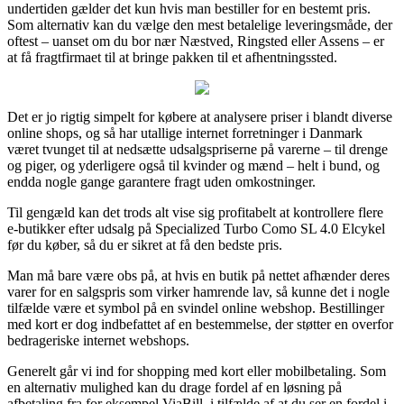
undertiden gælder det kun hvis man bestiller for en bestemt pris.
Som alternativ kan du vælge den mest betalelige leveringsmåde, der
oftest – uanset om du bor nær Næstved, Ringsted eller Assens – er
at få fragtfirmaet til at bringe pakken til et afhentningssted.
Det er jo rigtig simpelt for købere at analysere priser i blandt diverse
online shops, og så har utallige internet forretninger i Danmark
været tvunget til at nedsætte udsalgspriserne på varerne – til drenge
og piger, og yderligere også til kvinder og mænd – helt i bund, og
endda nogle gange garantere fragt uden omkostninger.
Til gengæld kan det trods alt vise sig profitabelt at kontrollere flere
e-butikker efter udsalg på Specialized Turbo Como SL 4.0 Elcykel
før du køber, så du er sikret at få den bedste pris.
Man må bare være obs på, at hvis en butik på nettet afhænder deres
varer for en salgspris som virker hamrende lav, så kunne det i nogle
tilfælde være et symbol på en svindel online webshop. Bestillinger
med kort er dog indbefattet af en bestemmelse, der støtter en overfor
bedrageriske internet webshops.
Generelt går vi ind for shopping med kort eller mobilbetaling. Som
en alternativ mulighed kan du drage fordel af en løsning på
afbetaling fra for eksempel ViaBill, i tilfælde af at du ser en fordel i