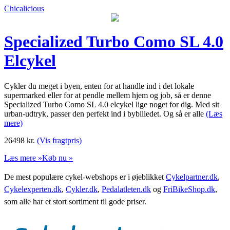
Chicalicious
Specialized Turbo Como SL 4.0
Elcykel
Cykler du meget i byen, enten for at handle ind i det lokale
supermarked eller for at pendle mellem hjem og job, så er denne
Specialized Turbo Como SL 4.0 elcykel lige noget for dig. Med sit
urban-udtryk, passer den perfekt ind i bybilledet. Og så er alle
(Læs
mere)
26498
kr.
(Vis fragtpris)
Læs mere »
Køb nu »
De mest populære cykel-webshops er i øjeblikket
Cykelpartner.dk
,
Cykelexperten.dk
,
Cykler.dk
,
Pedalatleten.dk
og
FriBikeShop.dk
,
som alle har et stort sortiment til gode priser.