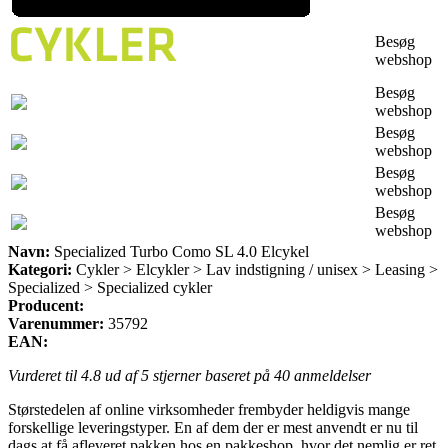
Besøg
webshop
Besøg
webshop
Besøg
webshop
Besøg
webshop
Besøg
webshop
Navn:
Specialized Turbo Como SL 4.0 Elcykel
Kategori:
Cykler > Elcykler > Lav indstigning / unisex > Leasing >
Specialized > Specialized cykler
Producent:
Varenummer:
35792
EAN:
Vurderet til
4.8
ud af 5 stjerner baseret på
40
anmeldelser
Størstedelen af online virksomheder frembyder heldigvis mange
forskellige leveringstyper. En af dem der er mest anvendt er nu til
dags at få afleveret pakken hos en pakkeshop, hvor det nemlig er ret