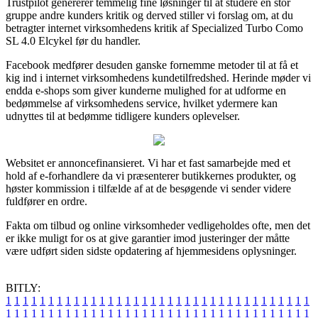
Trustpilot genererer temmelig fine løsninger til at studere en stor
gruppe andre kunders kritik og derved stiller vi forslag om, at du
betragter internet virksomhedens kritik af Specialized Turbo Como
SL 4.0 Elcykel før du handler.
Facebook medfører desuden ganske fornemme metoder til at få et
kig ind i internet virksomhedens kundetilfredshed. Herinde møder vi
endda e-shops som giver kunderne mulighed for at udforme en
bedømmelse af virksomhedens service, hvilket ydermere kan
udnyttes til at bedømme tidligere kunders oplevelser.
Websitet er annoncefinansieret. Vi har et fast samarbejde med et
hold af e-forhandlere da vi præsenterer butikkernes produkter, og
høster kommission i tilfælde af at de besøgende vi sender videre
fuldfører en ordre.
Fakta om tilbud og online virksomheder vedligeholdes ofte, men det
er ikke muligt for os at give garantier imod justeringer der måtte
være udført siden sidste opdatering af hjemmesidens oplysninger.
BITLY:
1
1
1
1
1
1
1
1
1
1
1
1
1
1
1
1
1
1
1
1
1
1
1
1
1
1
1
1
1
1
1
1
1
1
1
1
1
1
1
1
1
1
1
1
1
1
1
1
1
1
1
1
1
1
1
1
1
1
1
1
1
1
1
1
1
1
1
1
1
1
1
1