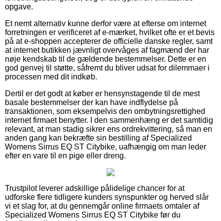
opgave.
Et nemt alternativ kunne derfor være at efterse om internet
forretningen er verificeret af e-mærket, hvilket ofte er et bevis
på at e-shoppen accepterer de officielle danske regler, samt
at internet butikken jævnligt overvåges af fagmænd der har
nøje kendskab til de gældende bestemmelser. Dette er en
god genvej til støtte, såfremt du bliver udsat for dilemmaer i
processen med dit indkøb.
Dertil er det godt at køber er hensynstagende til de mest
basale bestemmelser der kan have indflydelse på
transaktionen, som eksempelvis den ombytningsrettighed
internet firmaet benytter. I den sammenhæng er det samtidig
relevant, at man stadig sikrer ens ordrekvittering, så man en
anden gang kan bekræfte sin bestilling af Specialized
Womens Sirrus EQ ST Citybike, uafhængig om man leder
efter en vare til en pige eller dreng.
Trustpilot leverer adskillige pålidelige chancer for at
udforske flere tidligere kunders synspunkter og herved slår
vi et slag for, at du gennemgår online firmaets omtaler af
Specialized Womens Sirrus EQ ST Citybike før du