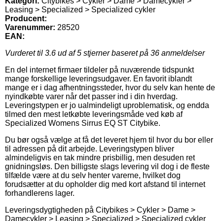
Kategori:
Citybikes > Cykler > Dame > Damecykler >
Leasing > Specialized > Specialized cykler
Producent:
Varenummer:
28520
EAN:
Vurderet til
3.6
ud af 5 stjerner baseret på
36
anmeldelser
En del internet firmaer tildeler på nuværende tidspunkt
mange forskellige leveringsudgaver. En favorit iblandt
mange er i dag afhentningssteder, hvor du selv kan hente de
nyindkøbte varer når det passer ind i din hverdag.
Leveringstypen er jo ualmindeligt uproblematisk, og endda
tilmed den mest letkøbte leveringsmåde ved køb af
Specialized Womens Sirrus EQ ST Citybike.
Du bør også vælge at få det leveret hjem til hvor du bor eller
til adressen på dit arbejde. Leveringstypen bliver
almindeligvis en tak mindre prisbillig, men desuden ret
gnidningsløs. Den billigste slags levering vil dog i de fleste
tilfælde være at du selv henter varerne, hvilket dog
forudsætter at du opholder dig med kort afstand til internet
forhandlerens lager.
Leveringsdygtigheden på Citybikes > Cykler > Dame >
Damecykler > Leasing > Specialized > Specialized cykler