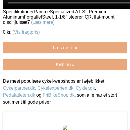
SpecifikationerRammeSpecialized A1 SL Premium
AluminumForgaffelSteel, 1-1/8″ steerer, QR, flat-mount
discHjulsæt7
(Læs mere)
0
kr.
(Vis fragtpris)
Læs mere »
Køb nu »
De mest populære cykel-webshops er i øjeblikket
Cykelpartner.dk
,
Cykelexperten.dk
,
Cykler.dk
,
Pedalatleten.dk
og
FriBikeShop.dk
, som alle har et stort
sortiment til gode priser.