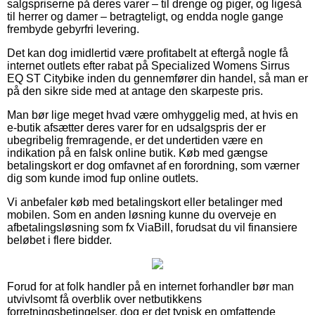
salgspriserne på deres varer – til drenge og piger, og ligeså
til herrer og damer – betragteligt, og endda nogle gange
frembyde gebyrfri levering.
Det kan dog imidlertid være profitabelt at eftergå nogle få
internet outlets efter rabat på Specialized Womens Sirrus
EQ ST Citybike inden du gennemfører din handel, så man er
på den sikre side med at antage den skarpeste pris.
Man bør lige meget hvad være omhyggelig med, at hvis en
e-butik afsætter deres varer for en udsalgspris der er
ubegribelig fremragende, er det undertiden være en
indikation på en falsk online butik. Køb med gængse
betalingskort er dog omfavnet af en forordning, som værner
dig som kunde imod fup online outlets.
Vi anbefaler køb med betalingskort eller betalinger med
mobilen. Som en anden løsning kunne du overveje en
afbetalingsløsning som fx ViaBill, forudsat du vil finansiere
beløbet i flere bidder.
Forud for at folk handler på en internet forhandler bør man
utvivlsomt få overblik over netbutikkens
forretningsbetingelser, dog er det typisk en omfattende