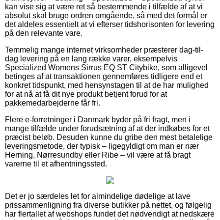
kan vise sig at være ret så bestemmende i tilfælde af at vi
absolut skal bruge ordren omgående, så med det formål er
det aldeles essentielt at vi efterser tidshorisonten for levering
på den relevante vare.
Temmelig mange internet virksomheder præsterer dag-til-
dag levering på en lang række varer, eksempelvis
Specialized Womens Sirrus EQ ST Citybike, som alligevel
betinges af at transaktionen gennemføres tidligere end et
konkret tidspunkt, med hensynstagen til at de har mulighed
for at nå at få dit nye produkt betjent forud for at
pakkemedarbejderne får fri.
Flere e-forretninger i Danmark byder på fri fragt, men i
mange tilfælde under forudsætning af at der indkøbes for et
præcist beløb. Desuden kunne du gribe den mest betalelige
leveringsmetode, der typisk – ligegyldigt om man er nær
Herning, Nørresundby eller Ribe – vil være at få bragt
varerne til et afhentningssted.
Det er jo særdeles let for almindelige dødelige at lave
prissammenligning fra diverse butikker på nettet, og følgelig
har flertallet af webshops fundet det nødvendigt at nedskære