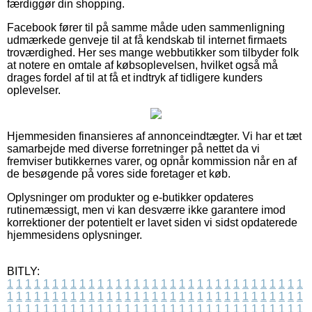
færdiggør din shopping.
Facebook fører til på samme måde uden sammenligning
udmærkede genveje til at få kendskab til internet firmaets
troværdighed. Her ses mange webbutikker som tilbyder folk
at notere en omtale af købsoplevelsen, hvilket også må
drages fordel af til at få et indtryk af tidligere kunders
oplevelser.
Hjemmesiden finansieres af annonceindtægter. Vi har et tæt
samarbejde med diverse forretninger på nettet da vi
fremviser butikkernes varer, og opnår kommission når en af
de besøgende på vores side foretager et køb.
Oplysninger om produkter og e-butikker opdateres
rutinemæssigt, men vi kan desværre ikke garantere imod
korrektioner der potentielt er lavet siden vi sidst opdaterede
hjemmesidens oplysninger.
BITLY:
1
1
1
1
1
1
1
1
1
1
1
1
1
1
1
1
1
1
1
1
1
1
1
1
1
1
1
1
1
1
1
1
1
1
1
1
1
1
1
1
1
1
1
1
1
1
1
1
1
1
1
1
1
1
1
1
1
1
1
1
1
1
1
1
1
1
1
1
1
1
1
1
1
1
1
1
1
1
1
1
1
1
1
1
1
1
1
1
1
1
1
1
1
1
1
1
1
1
1