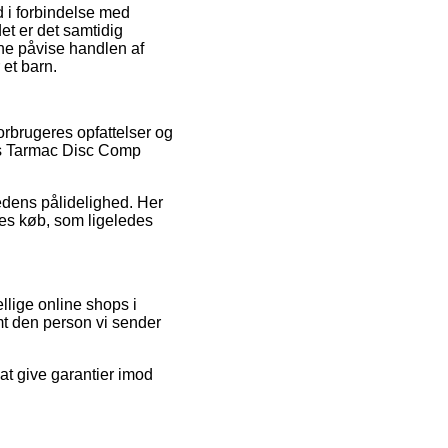
d i forbindelse med
et er det samtidig
nne påvise handlen af
et barn.
orbrugeres opfattelser og
ens Tarmac Disc Comp
hedens pålidelighed. Her
res køb, som ligeledes
lige online shops i
mt den person vi sender
 at give garantier imod