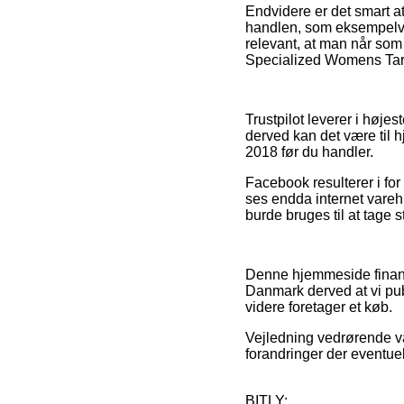
Endvidere er det smart a
handlen, som eksempelvis 
relevant, at man når som
Specialized Womens Tarm
Trustpilot leverer i høje
derved kan det være til 
2018 før du handler.
Facebook resulterer i for
ses endda internet vareh
burde bruges til at tage s
Denne hjemmeside finansi
Danmark derved at vi pub
videre foretager et køb.
Vejledning vedrørende var
forandringer der eventuel
BITLY: