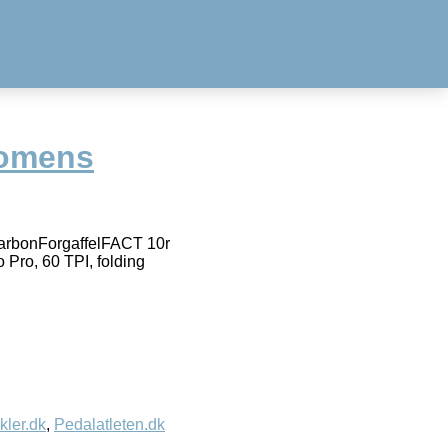
Womens
carbonForgaffelFACT 10r
Pro, 60 TPI, folding
kler.dk
,
Pedalatleten.dk