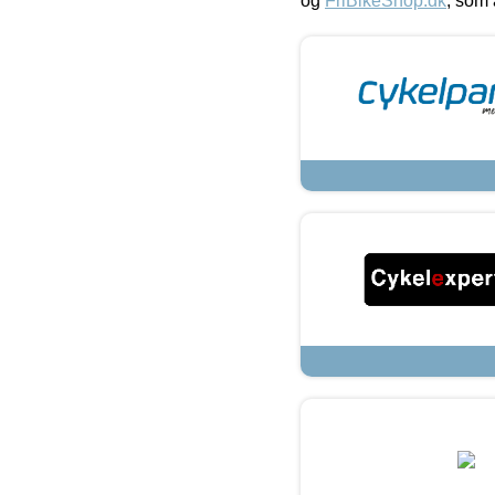
og
FriBikeShop.dk
, som 