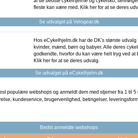
af de bedste cykelhjelme og cykelsko, selvfølgeli
fleste kan være med. Klik her for at se deres udv
Se udvalget på Velogear.dk
Hos eCykelhjelm.dk har de DK's største udvalg a
kvinder, mænd, børn og babyer. Alle deres cyke
godkendte, hvorfor du kan være helt tryg ved at
Klik her for at se deres udvalg.
Se udvalget på eCykelhjelm.dk
t populære webshops og anmeldt dem med stjerner fra 1 til 5 ud
rrelse, kundeservice, brugervenlighed, betingelser, leveringsfor
Bedst anmeldte webshops