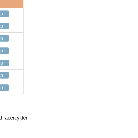
op
op
op
op
op
op
op
d racercykler