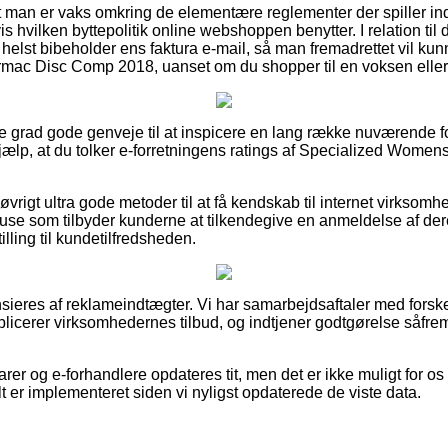
t man er vaks omkring de elementære reglementer der spiller in
hvilken byttepolitik online webshoppen benytter. I relation til d
 helst bibeholder ens faktura e-mail, så man fremadrettet vil ku
ac Disc Comp 2018, uanset om du shopper til en voksen eller 
ste grad gode genveje til at inspicere en lang række nuværende f
hjælp, at du tolker e-forretningens ratings af Specialized Wom
 øvrigt ultra gode metoder til at få kendskab til internet virksom
use som tilbyder kunderne at tilkendegive en anmeldelse af de
tilling til kundetilfredsheden.
eres af reklameindtægter. Vi har samarbejdsaftaler med forskel
licerer virksomhedernes tilbud, og indtjener godtgørelse såfre
er og e-forhandlere opdateres tit, men det er ikke muligt for os
t er implementeret siden vi nyligst opdaterede de viste data.