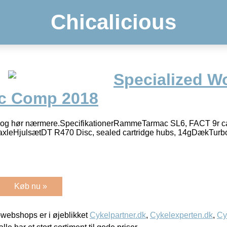
Chicalicious
Specialized 
sc Comp 2018
ng og hør nærmere.SpecifikationerRammeTarmac SL6, FACT 9r 
xleHjulsætDT R470 Disc, sealed cartridge hubs, 14gDækTurbo 
Køb nu »
webshops er i øjeblikket
Cykelpartner.dk
,
Cykelexperten.dk
,
Cy