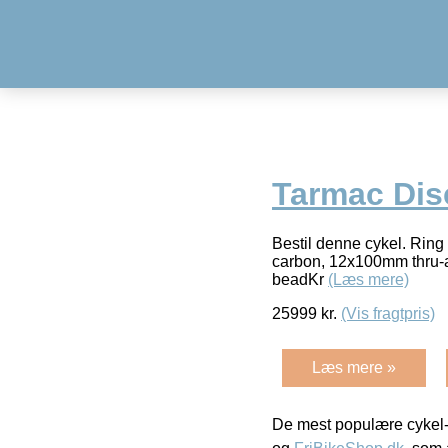
Tarmac Di
Bestil denne cykel. Ri
carbon, 12x100mm thru-a
beadKr
(Læs mere)
25999
kr.
(Vis fragtpris)
Læs mere »
De mest populære cykel-