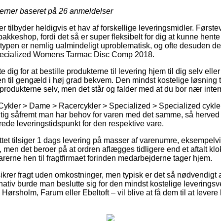
jerner baseret på
26
anmeldelser
er tilbyder heldigvis et hav af forskellige leveringsmidler. Først
 pakkeshop, fordi det så er super fleksibelt for dig at kunne hent
gttypen er nemlig ualmindeligt uproblematisk, og ofte desuden d
 Specialized Womens Tarmac Disc Comp 2018.
dig for at bestille produkterne til levering hjem til dig selv eller
n til gengæld i høj grad bekvem. Den mindst kostelige løsning til 
 produkterne selv, men det står og falder med at du bor nær inte
Cykler > Dame > Racercykler > Specialized > Specialized cykle
vigtig såfremt man har behov for varen med det samme, så herved 
rede leveringstidspunkt for den respektive vare.
ettet tilsiger 1 dags levering på masser af varenumre, eksempe
en det beroer på at ordren aflægges tidligere end et aftalt klo
varerne hen til fragtfirmaet forinden medarbejderne tager hjem.
sikrer fragt uden omkostninger, men typisk er det så nødvendigt 
nativ burde man beslutte sig for den mindst kostelige leveringsv
sholm, Farum eller Ebeltoft – vil blive at få dem til at levere be