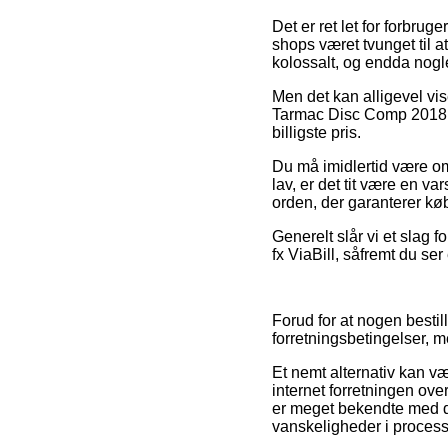
Det er ret let for forbru
shops været tvunget til a
kolossalt, og endda nogl
Men det kan alligevel vis
Tarmac Disc Comp 2018 i
billigste pris.
Du må imidlertid være om
lav, er det tit være en v
orden, der garanterer køb
Generelt slår vi et slag 
fx ViaBill, såfremt du se
Forud for at nogen besti
forretningsbetingelser, m
Et nemt alternativ kan v
internet forretningen ov
er meget bekendte med de
vanskeligheder i proces