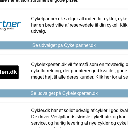
alle har et stort sortiment til gode priser.
Cykelpartner.dk sælger alt inden for cykler, cyke
har en bred vifte af reservedele til din cykel. Klik
udvalg.
Se udvalget på Cykelpartner.dk
Cykelexperten.dk vil fremstå som en troværdig o
cykelforretning, der prioriterer god kvalitet, god
meget højt til alle deres kunder. Klik her for at s
Se udvalget på Cykelexperten.dk
Cykler.dk har et solidt udvalg af cykler i god kvalit
De driver Vestjyllands største cykelbutik og kan
service, og hurtig levering af nye cykler og cykelu