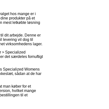
evalget hos mange er i
e dine produkter på et
en mest letkøbte løsning
 til dit arbejde. Denne er
levering vil dog til
rnet virksomhedens lager.
r > Specialized
er det særdeles fornuftigt
lvis Specialized Womens
kkeslæt, sådan at de har
at man køber for et
ersion, hvilket mange
stillingen til et