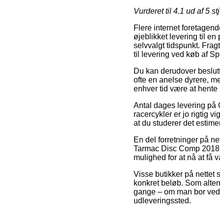
Vurderet til
4.1
ud af 5 st
Flere internet foretagend
øjeblikket levering til en
selvvalgt tidspunkt. Fra
til levering ved køb af
Du kan derudover beslutte 
ofte en anelse dyrere, me
enhver tid være at hente
Antal dages levering på 
racercykler er jo rigtig 
at du studerer det estime
En del forretninger på n
Tarmac Disc Comp 2018, m
mulighed for at nå at få 
Visse butikker på nettet 
konkret beløb. Som alter
gange – om man bor ved Hør
udleveringssted.