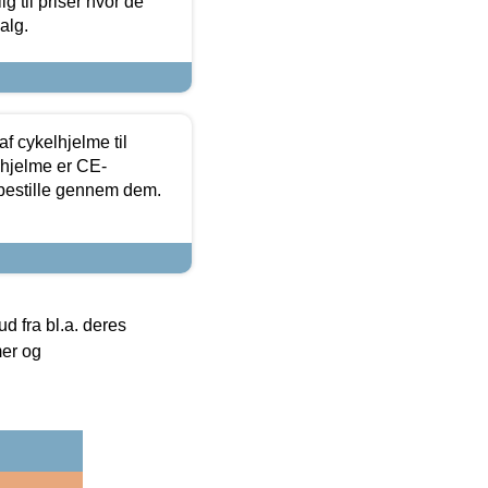
g til priser hvor de
alg.
f cykelhjelme til
lhjelme er CE-
 bestille gennem dem.
 fra bl.a. deres
mer og