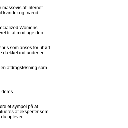
r massevis af internet
til kvinder og mænd –
 Specialized Womens
et til at modtage den
spris som anses for uhørt
dre dækket ind under en
je en afdragsløsning som
m deres
ære et sympol på at
alueres af eksperter som
 du oplever