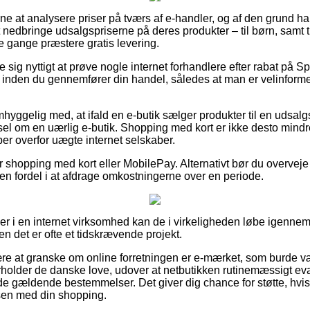
gerne at analysere priser på tværs af e-handler, og af den grund ha
t nedbringe udsalgspriserne på deres produkter – til børn, samt 
e gange præstere gratis levering.
e sig nyttigt at prøve nogle internet forhandlere efter rabat på
nden du gennemfører din handel, således at man er velinformer
hyggelig med, at ifald en e-butik sælger produkter til en udsalg
arsel om en uærlig e-butik. Shopping med kort er ikke desto min
er overfor uægte internet selskaber.
for shopping med kort eller MobilePay. Alternativt bør du overve
r en fordel i at afdrage omkostningerne over en periode.
ller i en internet virksomhed kan de i virkeligheden løbe igenne
en det er ofte et tidskrævende projekt.
ære at granske om online forretningen er e-mærket, som burde v
erholder de danske love, udover at netbutikken rutinemæssigt ev
 gældende bestemmelser. Det giver dig chance for støtte, hvis
sen med din shopping.