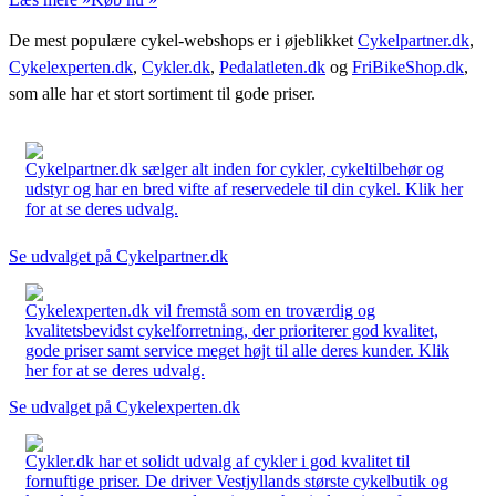
De mest populære cykel-webshops er i øjeblikket
Cykelpartner.dk
,
Cykelexperten.dk
,
Cykler.dk
,
Pedalatleten.dk
og
FriBikeShop.dk
,
som alle har et stort sortiment til gode priser.
Cykelpartner.dk sælger alt inden for cykler, cykeltilbehør og
udstyr og har en bred vifte af reservedele til din cykel. Klik her
for at se deres udvalg.
Se udvalget på Cykelpartner.dk
Cykelexperten.dk vil fremstå som en troværdig og
kvalitetsbevidst cykelforretning, der prioriterer god kvalitet,
gode priser samt service meget højt til alle deres kunder. Klik
her for at se deres udvalg.
Se udvalget på Cykelexperten.dk
Cykler.dk har et solidt udvalg af cykler i god kvalitet til
fornuftige priser. De driver Vestjyllands største cykelbutik og