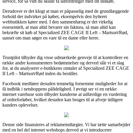
service, for så vidt du skulle få udfordringer med dit indkøb.
Derudover er det klogt at man er påpasselig med de grundlæggende
forhold der indvirker på købet, eksempelvis den bytteret
webbutikken kører med. I den sammenhæng er det virkelig
essesentielt, at man altid bevarer sin faktura, så man altid kan
bekræfte sit køb af Specialized ZEE CAGE II Left – Martsort/Rød,
uanset om man søger en vare til en dame eller herre.
Trustpilot tilbyder dig visse udmærkede genveje til at kontrollere en
række andre konsumenters bedømmelser og derved slår vi et slag
for, at du analyserer e-butikkens omtaler af Specialized ZEE CAGE
II Left – Martsort/Rød inden du bestiller.
Facebook medfører desuden temmelig fornemme muligheder for at
få indblik i netshoppens pålidelighed. I øvrigt ser vi en række
internet varehuse som tilbyder kunderne at udfærdige en vurdering
af ordreforløbet, hvilket desuden kan bruges til at afveje tidligere
kunders oplevelser.
Denne side finansieres af reklameindtægter. Vi har tætte samarbejder
med en hel del internet webshops derved at vi introducerer