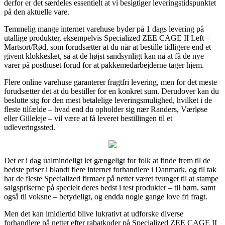
derfor er det særdeles essentielt at vi besigtiger leveringstidspunktet
på den aktuelle vare.
Temmelig mange internet varehuse byder på 1 dags levering på
utallige produkter, eksempelvis Specialized ZEE CAGE II Left –
Martsort/Rød, som forudsætter at du når at bestille tidligere end et
givent klokkeslæt, så at de højst sandsynligt kan nå at få de nye
varer på posthuset forud for at pakkemedarbejderne tager hjem.
Flere online varehuse garanterer fragtfri levering, men for det meste
forudsætter det at du bestiller for en konkret sum. Derudover kan du
beslutte sig for den mest betalelige leveringsmulighed, hvilket i de
fleste tilfælde – hvad end du opholder sig nær Randers, Værløse
eller Gilleleje – vil være at få leveret bestillingen til et
udleveringssted.
Det er i dag ualmindeligt let gængeligt for folk at finde frem til de
bedste priser i blandt flere internet forhandlere i Danmark, og til tak
har de fleste Specialized firmaer på nettet været tvunget til at stampe
salgspriserne på specielt deres bedst i test produkter – til børn, samt
også til voksne – betydeligt, og endda nogle gange love fri fragt.
Men det kan imidlertid blive lukrativt at udforske diverse
forhandlere på nettet efter rabatkoder på Specialized ZEE CAGE II