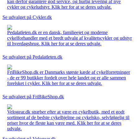
kan derfor garantere god service, og hurtig levering af nye
cykler og cykeludstyr. Klik her for at se deres udvalg.
Se udvalget på Cykler.dk
Pedalatleten.dk er en dansk, familieejet og moderne
cykelforhandler med et bredt udvalg af kvalitetscykler og udstyr
til hverdagsbrug. Klik her for at se deres udvalg.
Se udvalget på Pedalatleten.dk
FriBikeShop.dk er Danmarks største kæde af cykelforretninger
- de er 99 butikker fordelt over hele landet og er alle sammen
forelsket i cykler. Klik her for at se deres udvalg.
Se udvalget på FriBikeShop.dk
Velogear.dk stræber efter at være en cykelbutik, med et godt
sortiment af de bedste cykelhjelme og cykelsko, selvfølgelig til
priser hvor de fleste kan være med. Klik her for at se deres
udvalg.
Se udvalget på Velogear.dk