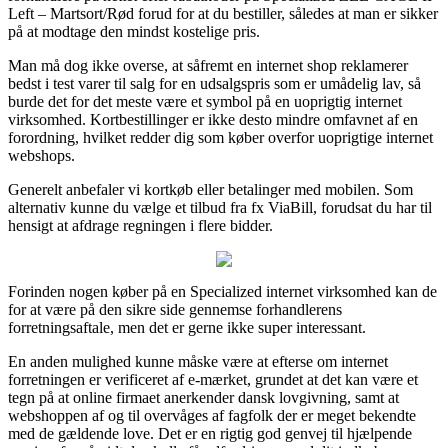
Left – Martsort/Rød forud for at du bestiller, således at man er sikker
på at modtage den mindst kostelige pris.
Man må dog ikke overse, at såfremt en internet shop reklamerer
bedst i test varer til salg for en udsalgspris som er umådelig lav, så
burde det for det meste være et symbol på en uoprigtig internet
virksomhed. Kortbestillinger er ikke desto mindre omfavnet af en
forordning, hvilket redder dig som køber overfor uoprigtige internet
webshops.
Generelt anbefaler vi kortkøb eller betalinger med mobilen. Som
alternativ kunne du vælge et tilbud fra fx ViaBill, forudsat du har til
hensigt at afdrage regningen i flere bidder.
Forinden nogen køber på en Specialized internet virksomhed kan de
for at være på den sikre side gennemse forhandlerens
forretningsaftale, men det er gerne ikke super interessant.
En anden mulighed kunne måske være at efterse om internet
forretningen er verificeret af e-mærket, grundet at det kan være et
tegn på at online firmaet anerkender dansk lovgivning, samt at
webshoppen af og til overvåges af fagfolk der er meget bekendte
med de gældende love. Det er en rigtig god genvej til hjælpende