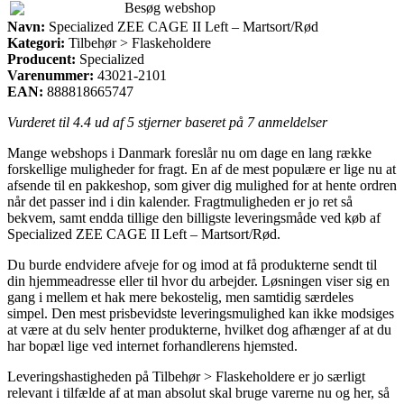
Besøg webshop
Navn:
Specialized ZEE CAGE II Left – Martsort/Rød
Kategori:
Tilbehør > Flaskeholdere
Producent:
Specialized
Varenummer:
43021-2101
EAN:
888818665747
Vurderet til
4.4
ud af 5 stjerner baseret på
7
anmeldelser
Mange webshops i Danmark foreslår nu om dage en lang række
forskellige muligheder for fragt. En af de mest populære er lige nu at
afsende til en pakkeshop, som giver dig mulighed for at hente ordren
når det passer ind i din kalender. Fragtmuligheden er jo ret så
bekvem, samt endda tillige den billigste leveringsmåde ved køb af
Specialized ZEE CAGE II Left – Martsort/Rød.
Du burde endvidere afveje for og imod at få produkterne sendt til
din hjemmeadresse eller til hvor du arbejder. Løsningen viser sig en
gang i mellem et hak mere bekostelig, men samtidig særdeles
simpel. Den mest prisbevidste leveringsmulighed kan ikke modsiges
at være at du selv henter produkterne, hvilket dog afhænger af at du
har bopæl lige ved internet forhandlerens hjemsted.
Leveringshastigheden på Tilbehør > Flaskeholdere er jo særligt
relevant i tilfælde af at man absolut skal bruge varerne nu og her, så