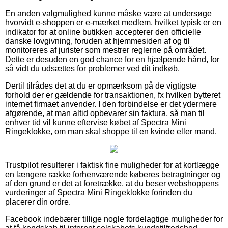
En anden valgmulighed kunne måske være at undersøge
hvorvidt e-shoppen er e-mærket medlem, hvilket typisk er en
indikator for at online butikken accepterer den officielle
danske lovgivning, foruden at hjemmesiden af og til
monitoreres af jurister som mestrer reglerne på området.
Dette er desuden en god chance for en hjælpende hånd, for
så vidt du udsættes for problemer ved dit indkøb.
Dertil tilrådes det at du er opmærksom på de vigtigste
forhold der er gældende for transaktionen, fx hvilken bytteret
internet firmaet anvender. I den forbindelse er det ydermere
afgørende, at man altid opbevarer sin faktura, så man til
enhver tid vil kunne eftervise købet af Spectra Mini
Ringeklokke, om man skal shoppe til en kvinde eller mand.
Trustpilot resulterer i faktisk fine muligheder for at kortlægge
en længere række forhenværende køberes betragtninger og
af den grund er det at foretrække, at du beser webshoppens
vurderinger af Spectra Mini Ringeklokke forinden du
placerer din ordre.
Facebook indebærer tillige nogle fordelagtige muligheder for