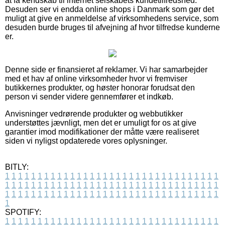
at få kendskab til internet selskabets kundetilfredshed.
Desuden ser vi endda online shops i Danmark som gør det
muligt at give en anmeldelse af virksomhedens service, som
desuden burde bruges til afvejning af hvor tilfredse kunderne
er.
Denne side er finansieret af reklamer. Vi har samarbejder
med et hav af online virksomheder hvor vi fremviser
butikkernes produkter, og høster honorar forudsat den
person vi sender videre gennemfører et indkøb.
Anvisninger vedrørende produkter og webbutikker
understøttes jævnligt, men det er umuligt for os at give
garantier imod modifikationer der måtte være realiseret
siden vi nyligst opdaterede vores oplysninger.
BITLY:
1
1
1
1
1
1
1
1
1
1
1
1
1
1
1
1
1
1
1
1
1
1
1
1
1
1
1
1
1
1
1
1
1
1
1
1
1
1
1
1
1
1
1
1
1
1
1
1
1
1
1
1
1
1
1
1
1
1
1
1
1
1
1
1
1
1
1
1
1
1
1
1
1
1
1
1
1
1
1
1
1
1
1
1
1
1
1
1
1
1
1
1
1
1
1
1
1
1
1
1
SPOTIFY:
1
1
1
1
1
1
1
1
1
1
1
1
1
1
1
1
1
1
1
1
1
1
1
1
1
1
1
1
1
1
1
1
1