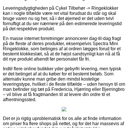
Leveringsdygtigheden på Cykel Tilbehør -> Ringeklokker
kan i nogle tilfælde være ret vital forudsat du står og skal
bruge varen nu og her, så i det øjemed er det uden tvivl
fornuftigt at du ser nærmere på den estimerede leveringstid
på det respektive produkt.
En masse internet forretninger annoncerer dag-til-dag fragt
på de fleste af deres produkter, eksempelvis Spectra Mini
Ringeklokke, som betinges af at ordren lægges forud for et
bestemt klokkeslæt, så at de højst sandsynligt kan nå at få
dit nye produkt afsendt før personalet får fri.
Indtil flere online butikker yder gebyrfri levering, men typisk
er det betinget af at du køber for et bestemt beløb. Som
alternativ kunne man gribe den mindst kostelige
leveringstype, hvilket i de fleste tilfælde – uden hensyn til om
man befinder sig tæt på Fredericia, Hjørring eller Bjerringbro
– vil blive at få fragtmanden til at levere din ordre til et
afhentningssted.
Det er jo rigtig uproblematisk for os alle at finde information
om priser fra flere shops på nettet, og for det har massevis af