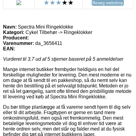
Besøg webshop
Navn:
Spectra Mini Ringeklokke
Kategori:
Cykel Tilbehør -> Ringeklokker
Producent:
Varenummer:
da_3656411
EAN:
Vurderet til
3.7
ud af 5 stjerner baseret på
5
anmeldelser
Mange internet butikker frembyder heldigvis en hel del
forskellige muligheder for levering. Den mest moderne er nu
om dage at få sendt til en pakkeshop, så du nemt selv kan
hente din bestilling på et selvvalgt tidspunkt. Metoden er jo
ret så let gængelig, samt ofte tilmed den prisbilligste metode
til levering ved køb af Spectra Mini Ringeklokke.
Du bør tillige planlægge at få varerne sendt hjem til dig selv
eller til dit arbejde. Fragttypen er gerne en tand mere
omkostningsfuld, men også ret fremkommelig. Den mest
betalelige leveringsmetode vil dog til enhver tid være at
hente ordren selv, men det står og falder med at du fysisk
befinder dig tæt på internet butikkens lager.