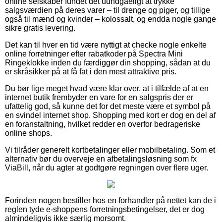
online selskaber fundet det uundgåeligt at trykke
salgsværdien på deres varer – til drenge og piger, og tillige
også til mænd og kvinder – kolossalt, og endda nogle gange
sikre gratis levering.
Det kan til hver en tid være nyttigt at checke nogle enkelte
online forretninger efter rabatkoder på Spectra Mini
Ringeklokke inden du færdiggør din shopping, sådan at du
er skråsikker på at få fat i den mest attraktive pris.
Du bør lige meget hvad være klar over, at i tilfælde af at en
internet butik frembyder en vare for en salgspris der er
ufattelig god, så kunne det for det meste være et symbol på
en svindel internet shop. Shopping med kort er dog en del af
en foranstaltning, hvilket redder en overfor bedrageriske
online shops.
Vi tilråder generelt kortbetalinger eller mobilbetaling. Som et
alternativ bør du overveje en afbetalingsløsning som fx
ViaBill, når du agter at godtgøre regningen over flere uger.
Forinden nogen bestiller hos en forhandler på nettet kan de i
reglen tyde e-shoppens forretningsbetingelser, det er dog
almindeligvis ikke særlig morsomt.