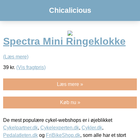
Chicalicious
Spectra Mini Ringeklokke
(Læs mere)
39
kr.
(Vis fragtpris)
Læs mere »
Køb nu »
De mest populære cykel-webshops er i øjeblikket
Cykelpartner.dk
,
Cykelexperten.dk
,
Cykler.dk
,
Pedalatleten.dk
og
FriBikeShop.dk
, som alle har et stort