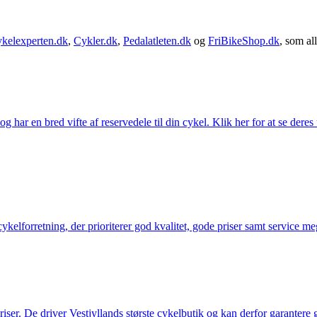
kelexperten.dk
,
Cykler.dk
,
Pedalatleten.dk
og
FriBikeShop.dk
, som all
g har en bred vifte af reservedele til din cykel. Klik her for at se deres
elforretning, der prioriterer god kvalitet, gode priser samt service mege
 priser. De driver Vestjyllands største cykelbutik og kan derfor garantere