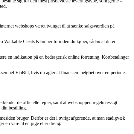
 beslutte sig for den mest prisbevidste leveringstype, som gerne –
ted.
e internet webshops været tvunget til at sænke salgsværdien på
Aero Walkable Cleats Klamper forinden du køber, sådan at du er
være en indikation på en bedragerisk online forretning. Kortbetalinger
sempel ViaBill, hvis du agter at finansiere beløbet over en periode.
rkender de officielle regler, samt at webshoppen regelmæssigt
din bestilling.
mesiden bruger. Derfor er det i øvrigt afgørende, at man stadigvæk
 en vare til en pige eller dreng.