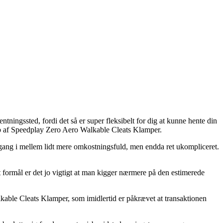
ntningssted, fordi det så er super fleksibelt for dig at kunne hente din
køb af Speedplay Zero Aero Walkable Cleats Klamper.
en gang i mellem lidt mere omkostningsfuld, men endda ret ukompliceret.
 formål er det jo vigtigt at man kigger nærmere på den estimerede
able Cleats Klamper, som imidlertid er påkrævet at transaktionen