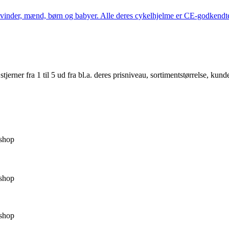
kvinder, mænd, børn og babyer. Alle deres cykelhjelme er CE-godkendte
er fra 1 til 5 ud fra bl.a. deres prisniveau, sortimentstørrelse, kunde
shop
shop
shop