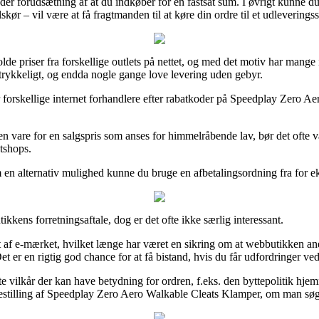
nder forudsætning af at du indkøber for en fastsat sum. I øvrigt kunne du
 – vil være at få fragtmanden til at køre din ordre til et udleveringss
lde priser fra forskellige outlets på nettet, og med det motiv har mang
rtrykkeligt, og endda nogle gange love levering uden gebyr.
ar forskellige internet forhandlere efter rabatkoder på Speedplay Zero 
 en vare for en salgspris som anses for himmelråbende lav, bør det ofte 
etshops.
 en alternativ mulighed kunne du bruge en afbetalingsordning fra for ek
kkens forretningsaftale, dog er det ofte ikke særlig interessant.
af e-mærket, hvilket længe har været en sikring om at webbutikken ane
et er en rigtig god chance for at få bistand, hvis du får udfordringer ved 
 vilkår der kan have betydning for ordren, f.eks. den byttepolitik hjem
bestilling af Speedplay Zero Aero Walkable Cleats Klamper, om man søger