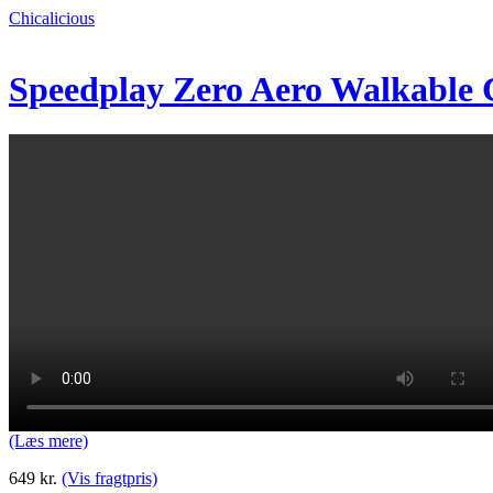
Chicalicious
Speedplay Zero Aero Walkable 
(Læs mere)
649
kr.
(Vis fragtpris)