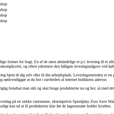
shop
shop
shop
shop
 former for fragt. En af de mest almindelige er p.t. levering til et afhe
st ukompliceret, og oftest ydermere den billigste leveringsudgave ved 
ring hjem til dig selv eller til din arbejdsplads. Leveringsmetoden er 
og nødvendiggør at du bor i nærheden af internet butikkens adresse.
gtig forudsat man står og skal bruge produkterne nu og her, så med det
t hverdag på en række varenumre, eksempelvis Speedplay Zero Aero Walk
ynligt kan nå at få produkterne klar før de lageransatte holder fyraften.