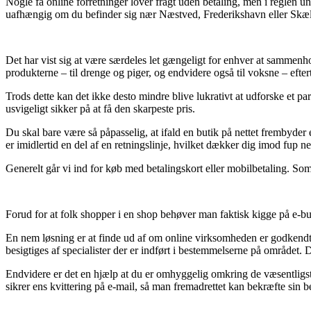
Nogle få online forretninger lover fragt uden betaling, men i reglen u
uafhængig om du befinder sig nær Næstved, Frederikshavn eller Skælskør
Det har vist sig at være særdeles let gængeligt for enhver at sammenho
produkterne – til drenge og piger, og endvidere også til voksne – efte
Trods dette kan det ikke desto mindre blive lukrativt at udforske et p
usvigeligt sikker på at få den skarpeste pris.
Du skal bare være så påpasselig, at ifald en butik på nettet frembyder
er imidlertid en del af en retningslinje, hvilket dækker dig imod fup n
Generelt går vi ind for køb med betalingskort eller mobilbetaling. Som
Forud for at folk shopper i en shop behøver man faktisk kigge på e-buti
En nem løsning er at finde ud af om online virksomheden er godkendt 
besigtiges af specialister der er indført i bestemmelserne på området. D
Endvidere er det en hjælp at du er omhyggelig omkring de væsentligste
sikrer ens kvittering på e-mail, så man fremadrettet kan bekræfte sin 