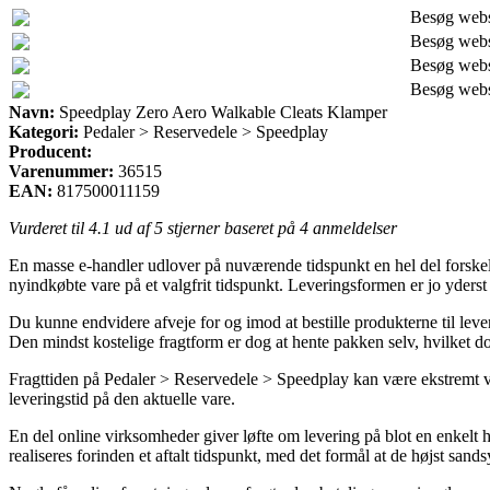
Besøg web
Besøg web
Besøg web
Besøg web
Navn:
Speedplay Zero Aero Walkable Cleats Klamper
Kategori:
Pedaler > Reservedele > Speedplay
Producent:
Varenummer:
36515
EAN:
817500011159
Vurderet til
4.1
ud af 5 stjerner baseret på
4
anmeldelser
En masse e-handler udlover på nuværende tidspunkt en hel del forskellige
nyindkøbte vare på et valgfrit tidspunkt. Leveringsformen er jo yder
Du kunne endvidere afveje for og imod at bestille produkterne til leve
Den mindst kostelige fragtform er dog at hente pakken selv, hvilket d
Fragttiden på Pedaler > Reservedele > Speedplay kan være ekstremt vi
leveringstid på den aktuelle vare.
En del online virksomheder giver løfte om levering på blot en enkel
realiseres forinden et aftalt tidspunkt, med det formål at de højst sands