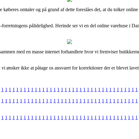
ge køberes omtaler og på grund af dette foreslåes det, at du tolker onl
i e-forretningens pålidelighed. Herinde ser vi en del online varehuse i 
æt sammen med en masse internet forhandlere hvor vi fremviser butikkern
i ønsker ikke at påtage os ansvaret for korrektioner der er blevet lavet
1
1
1
1
1
1
1
1
1
1
1
1
1
1
1
1
1
1
1
1
1
1
1
1
1
1
1
1
1
1
1
1
1
1
1
1
1
1
1
1
1
1
1
1
1
1
1
1
1
1
1
1
1
1
1
1
1
1
1
1
1
1
1
1
1
1
1
1
1
1
1
1
1
1
1
1
1
1
1
1
1
1
1
1
1
1
1
1
1
1
1
1
1
1
1
1
1
1
1
1
1
1
1
1
1
1
1
1
1
1
1