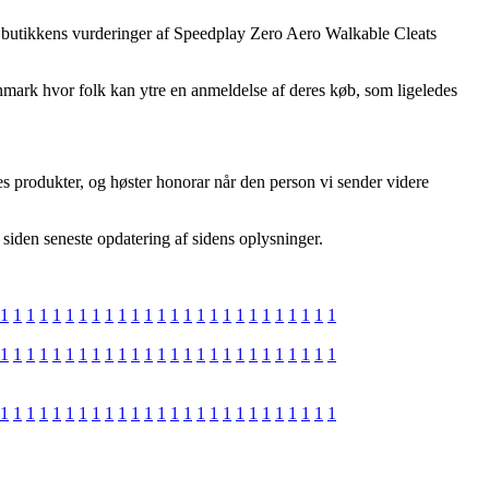
ine butikkens vurderinger af Speedplay Zero Aero Walkable Cleats
Danmark hvor folk kan ytre en anmeldelse af deres køb, som ligeledes
es produkter, og høster honorar når den person vi sender videre
 siden seneste opdatering af sidens oplysninger.
1
1
1
1
1
1
1
1
1
1
1
1
1
1
1
1
1
1
1
1
1
1
1
1
1
1
1
1
1
1
1
1
1
1
1
1
1
1
1
1
1
1
1
1
1
1
1
1
1
1
1
1
1
1
1
1
1
1
1
1
1
1
1
1
1
1
1
1
1
1
1
1
1
1
1
1
1
1