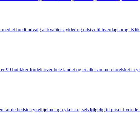
med et bredt udvalg af kvalitetscykler og udstyr til hverdagsbrug. Klik 
 99 butikker fordelt over hele landet og er alle sammen forelsket i cykl
nt af de bedste cykelhjelme og cykelsko, selvfølgelig til priser hvor de 