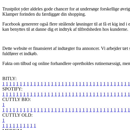
Trustpilot yder aldeles gode chancer for at undersøge forskellige øvri
Klamper forinden du færdiggør din shopping.
Facebook genererer også flere strålende løsninger til at få et kig ind 
kan benyttes til at danne dig et indtryk af tilfredsheden hos kunderne.
Dette website er finansieret af indtægter fra annoncer. Vi arbejder t
fuldfører et indkøb.
Fakta om tilbud og online forhandlere opretholdes rutinemæssigt, men v
BITLY:
1
1
1
1
1
1
1
1
1
1
1
1
1
1
1
1
1
1
1
1
1
1
1
1
1
1
1
1
1
1
1
1
1
1
1
1
1
SPOTIFY:
1
1
1
1
1
1
1
1
1
1
1
1
1
1
1
1
1
1
1
1
1
1
1
1
1
1
1
1
1
1
1
1
1
1
1
1
1
CUTTLY BIO:
1
1
1
1
1
1
1
1
1
1
1
1
1
1
1
1
1
1
1
1
1
1
1
1
1
1
1
1
1
1
1
1
1
1
1
1
1
1
CUTTLY OLD:
1
1
1
1
1
1
1
1
1
1
1