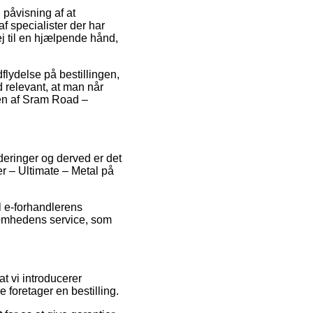
 påvisning af at
f specialister der har
til en hjælpende hånd,
flydelse på bestillingen,
 relevant, at man når
len af Sram Road –
rderinger og derved er det
r – Ultimate – Metal på
l e-forhandlerens
somhedens service, som
t vi introducerer
 foretager en bestilling.