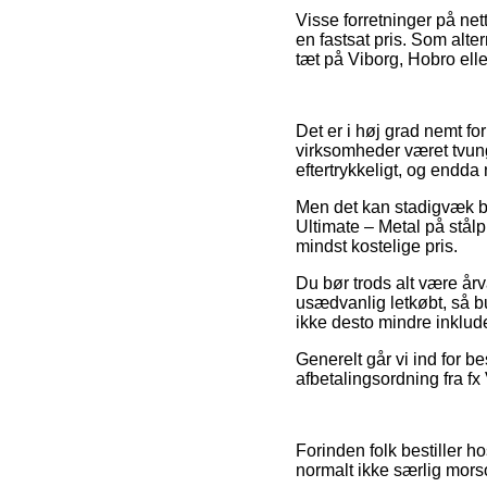
Visse forretninger på nett
en fastsat pris. Som alte
tæt på Viborg, Hobro eller
Det er i høj grad nemt fo
virksomheder været tvunge
eftertrykkeligt, og endda
Men det kan stadigvæk bl
Ultimate – Metal på stålp
mindst kostelige pris.
Du bør trods alt være år
usædvanlig letkøbt, så b
ikke desto mindre inklude
Generelt går vi ind for b
afbetalingsordning fra fx
Forinden folk bestiller h
normalt ikke særlig mors