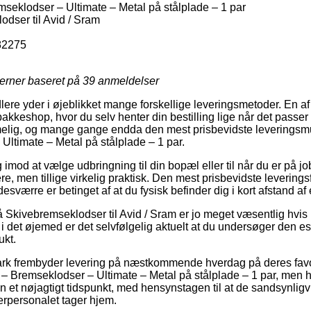
eklodser – Ultimate – Metal på stålplade – 1 par
dser til Avid / Sram
82275
jerner baseret på
39
anmeldelser
dlere yder i øjeblikket mange forskellige leveringsmetoder. En a
en pakkeshop, hvor du selv henter din bestilling lige når det pass
elig, og mange gange endda den mest prisbevidste leveringsm
ltimate – Metal på stålplade – 1 par.
 imod at vælge udbringning til din bopæl eller til når du er på j
re, men tillige virkelig praktisk. Den mest prisbevidste leverings
esværre er betinget af at du fysisk befinder dig i kort afstand a
Skivebremseklodser til Avid / Sram er jo meget væsentlig hvis 
 i det øjemed er det selvfølgelig aktuelt at du undersøger den e
ukt.
rk frembyder levering på næstkommende hverdag på deres favo
Bremseklodser – Ultimate – Metal på stålplade – 1 par, men hu
 et nøjagtigt tidspunkt, med hensynstagen til at de sandsynligvi
gerpersonalet tager hjem.