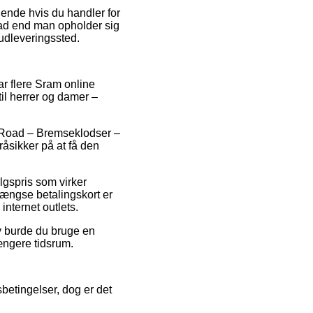
ldende hvis du handler for
hvad end man opholder sig
t udleveringssted.
ar flere Sram online
til herrer og damer –
m Road – Bremseklodser –
råsikker på at få den
lgspris som virker
gængse betalingskort er
internet outlets.
iv burde du bruge en
ængere tidsrum.
betingelser, dog er det