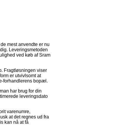
f de mest anvendte er nu
er dig. Leveringsmetoden
ulighed ved køb af Sram
ob. Fragtløsningen viser
form er utvivlsomt at
f e-forhandlerens bopæl.
man har brug for din
stimerede leveringsdato
rit varenumre,
sk at det regnes ud fra
s kan nå at få