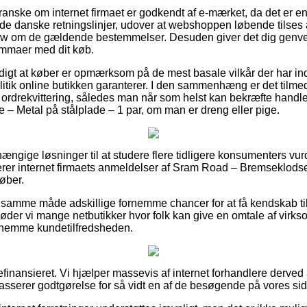
anske om internet firmaet er godkendt af e-mærket, da det er en
de danske retningslinjer, udover at webshoppen løbende tilses a
 om de gældende bestemmelser. Desuden giver det dig genvej 
lemmaer med dit køb.
digt at køber er opmærksom på de mest basale vilkår der har ind
itik online butikken garanterer. I den sammenhæng er det tilmed
 ordrekvittering, således man når som helst kan bekræfte hand
 – Metal på stålplade – 1 par, om man er dreng eller pige.
hængige løsninger til at studere flere tidligere konsumenters vu
derer internet firmaets anmeldelser af Sram Road – Bremseklodse
køber.
 samme måde adskillige fornemme chancer for at få kendskab ti
der vi mange netbutikker hvor folk kan give en omtale af virk
ornemme kundetilfredsheden.
inansieret. Vi hjælper massevis af internet forhandlere derved a
asserer godtgørelse for så vidt en af de besøgende på vores side