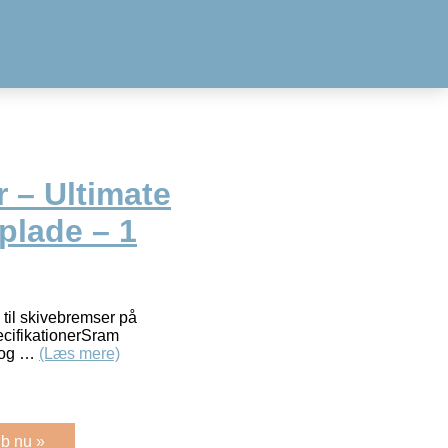
 – Ultimate
lplade – 1
til skivebremser på
cifikationerSram
t og …
(Læs mere)
b nu »