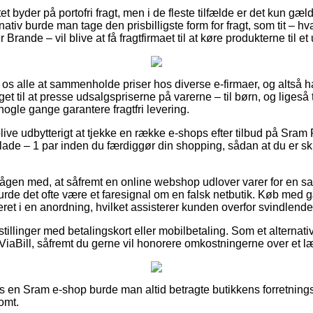
et byder på portofri fragt, men i de fleste tilfælde er det kun gæ
rnativ burde man tage den prisbilligste form for fragt, som tit – 
 Brande – vil blive at få fragtfirmaet til at køre produkterne til e
r os alle at sammenholde priser hos diverse e-firmaer, og altså h
t til at presse udsalgspriserne på varerne – til børn, og ligeså 
 nogle gange garantere fragtfri levering.
ive udbytterigt at tjekke en række e-shops efter tilbud på Sra
lade – 1 par inden du færdiggør din shopping, sådan at du er sk
vågen med, at såfremt en online webshop udlover varer for en sa
urde det ofte være et faresignal om en falsk netbutik. Køb med 
ret i en anordning, hvilket assisterer kunden overfor svindlende 
estillinger med betalingskort eller mobilbetaling. Som et alternat
 ViaBill, såfremt du gerne vil honorere omkostningerne over et l
os en Sram e-shop burde man altid betragte butikkens forretnings
omt.