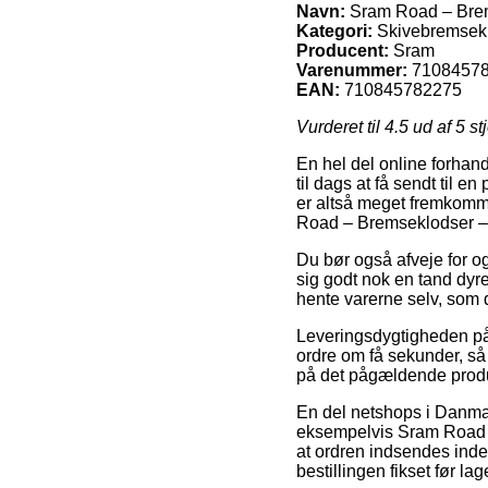
Navn:
Sram Road – Brems
Kategori:
Skivebremseklo
Producent:
Sram
Varenummer:
7108457
EAN:
710845782275
Vurderet til
4.5
ud af 5 st
En hel del online forhan
til dags at få sendt til 
er altså meget fremkomm
Road – Bremseklodser – U
Du bør også afveje for og
sig godt nok en tand dyre
hente varerne selv, som d
Leveringsdygtigheden på 
ordre om få sekunder, så
på det pågældende prod
En del netshops i Danma
eksempelvis Sram Road – 
at ordren indsendes inden
bestillingen fikset før la