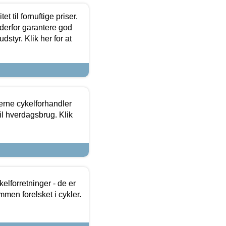
et til fornuftige priser.
 derfor garantere god
dstyr. Klik her for at
erne cykelforhandler
til hverdagsbrug. Klik
lforretninger - de er
mmen forelsket i cykler.