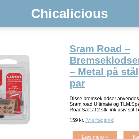
Chicalicious
Sram Road –
Bremseklodser
– Metal på stå
par
Disse bremseklodser anvendes 
Sram road Ultimate og TLM.Spe
RoadSæt af 2 stk. inklusiv spli
159
kr.
(Vis fragtpris)
Læs mere »
Kø