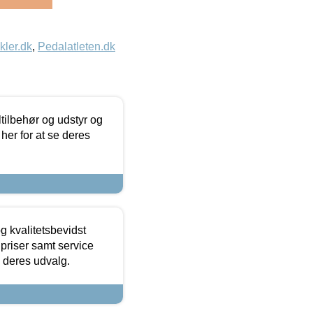
kler.dk
,
Pedalatleten.dk
ltilbehør og udstyr og
 her for at se deres
g kvalitetsbevidst
e priser samt service
e deres udvalg.