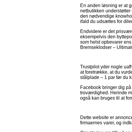
En anden løsning er at gr
netbutikken understøtter 
den nødvendige knowhow
ifald du udsættes for di
Endvidere er det prisvær
eksempelvis den byttepol
som helst opbevarer ens
Bremseklodser – Ultimate
Trustpilot yder nogle uaf
at foretrække, at du vur
stålplade – 1 par før du 
Facebook bringer dig på
troværdighed. Herinde mø
også kan bruges til at f
Dette website er annoncef
firmaernes varer, og indk