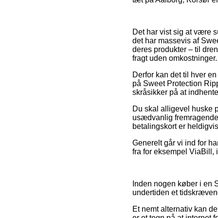
Det har vist sig at være su
det har massevis af Swee
deres produkter – til dr
fragt uden omkostninger.
Derfor kan det til hver e
på Sweet Protection Rippe
skråsikker på at indhente
Du skal alligevel huske p
usædvanlig fremragende,
betalingskort er heldigvi
Generelt går vi ind for h
fra for eksempel ViaBill, 
Inden nogen køber i en Sw
undertiden et tidskræven
Et nemt alternativ kan der
er et tegn på at internet 