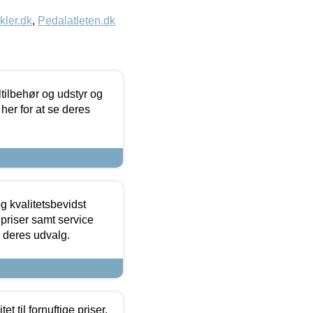
kler.dk
,
Pedalatleten.dk
ltilbehør og udstyr og
 her for at se deres
g kvalitetsbevidst
e priser samt service
e deres udvalg.
et til fornuftige priser.