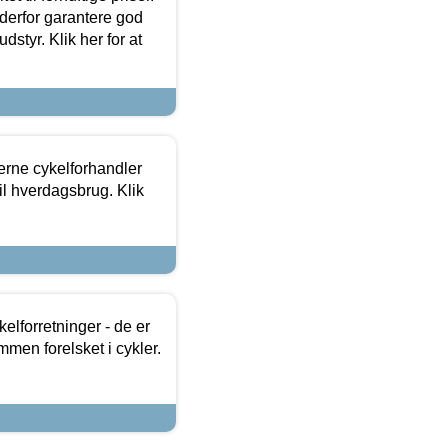
 derfor garantere god
dstyr. Klik her for at
erne cykelforhandler
til hverdagsbrug. Klik
lforretninger - de er
mmen forelsket i cykler.