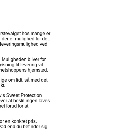
Førstevalget hos mange er
 der er mulighed for det.
 leveringsmulighed ved
. Muligheden bliver for
ning til levering vil
f netshoppens hjemsted.
ige om lidt, så med det
kt.
vis Sweet Protection
er at bestillingen laves
et forud for at
or en konkret pris.
vad end du befinder sig