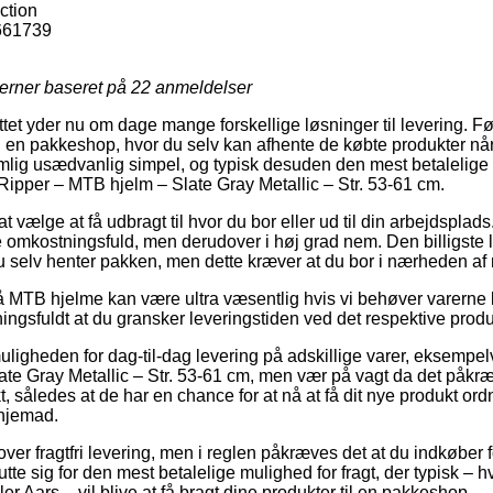
ction
661739
jerner baseret på
22
anmeldelser
ttet yder nu om dage mange forskellige løsninger til levering. 
l en pakkeshop, hvor du selv kan afhente de købte produkter når
lig usædvanlig simpel, og typisk desuden den mest betalelige
Ripper – MTB hjelm – Slate Gray Metallic – Str. 53-61 cm.
 vælge at få udbragt til hvor du bor eller ud til din arbejdsplads
omkostningsfuld, men derudover i høj grad nem. Den billigste løs
u selv henter pakken, men dette kræver at du bor i nærheden a
MTB hjelme kan være ultra væsentlig hvis vi behøver varerne l
ningsfuldt at du gransker leveringstiden ved det respektive produ
ligheden for dag-til-dag levering på adskillige varer, eksempel
te Gray Metallic – Str. 53-61 cm, men vær på vagt da det påkræv
, således at de har en chance for at nå at få dit nye produkt ordn
hjemad.
over fragtfri levering, men i reglen påkræves det at du indkøber f
e sig for den mest betalelige mulighed for fragt, der typisk – h
er Aars – vil blive at få bragt dine produkter til en pakkeshop.