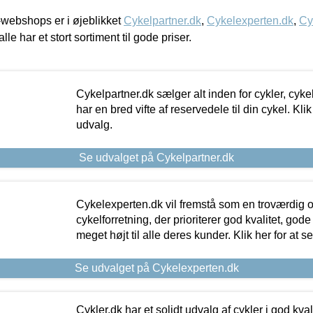
webshops er i øjeblikket
Cykelpartner.dk
,
Cykelexperten.dk
,
Cy
alle har et stort sortiment til gode priser.
Cykelpartner.dk sælger alt inden for cykler, cyke
har en bred vifte af reservedele til din cykel. Klik
udvalg.
Se udvalget på Cykelpartner.dk
Cykelexperten.dk vil fremstå som en troværdig o
cykelforretning, der prioriterer god kvalitet, god
meget højt til alle deres kunder. Klik her for at s
Se udvalget på Cykelexperten.dk
Cykler.dk har et solidt udvalg af cykler i god kvalit