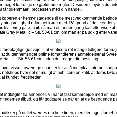
er meget fortrolige de gældende regler. Desuden tilbydes du anle
u får dilemmaer i processen med din handel.
at køberen er hensynstagende til de mest vedkommende betingels
tningsrettighed e-firmaet kører med. På grund af dette er det 
s kvittering på e-mail, så man en anden gang kan eftervise køb
e Gray Metallic – Str. 53-61 cm, om man er på udkig efter varer 
tra fordelagtige genveje til at verificere ret mange tidligere forb
, at du gennemsøger online forhandlerens anmeldelser af Sweet
tallic – Str. 53-61 cm inden du lægger din bestilling.
ver visse troværdige chancer for at få indtryk af internet shopp
netshops hvor det er muligt at publicere en kritik af deres køb,
ryk af kundetilfredsheden.
 af indtægter fra annoncer. Vi har et fast samarbejde med en ma
somhedernes tilbud, og får godtgørelse når en af de besøgende p
butikker på nettet værnes om hele tiden, men der tages forbehold