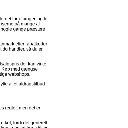
ternet forretninger, og for
priserne på mange af
da nogle gange præstere
 Danmark efter rabatkoder
t du handler, så du er
dsalgspris der kan virke
ik. Køb med gængse
igtige webshops.
tte af et afdragstilbud
es regler, men det er
ærket, fordi det generelt
kken jævnligt føres tilsyn