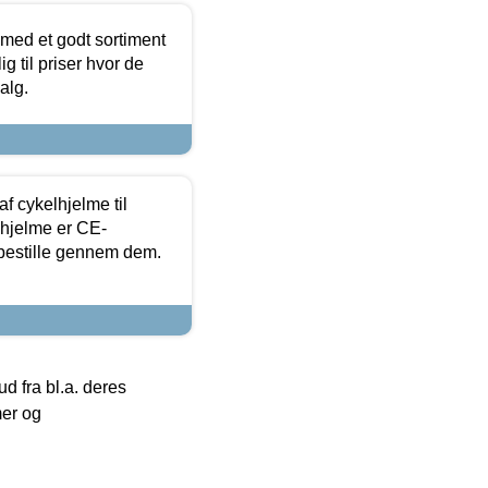
 med et godt sortiment
g til priser hvor de
alg.
f cykelhjelme til
lhjelme er CE-
 bestille gennem dem.
 fra bl.a. deres
mer og