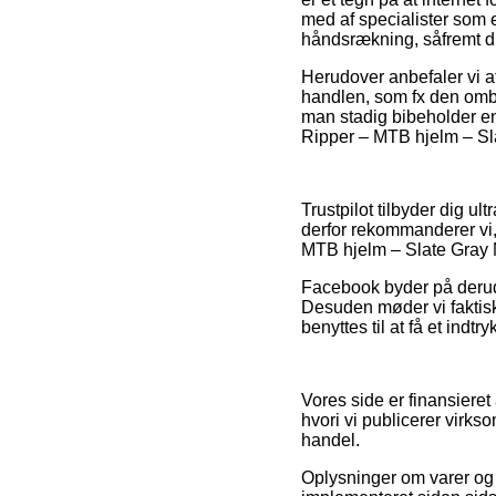
med af specialister som 
håndsrækning, såfremt d
Herudover anbefaler vi 
handlen, som fx den omby
man stadig bibeholder en
Ripper – MTB hjelm – Slat
Trustpilot tilbyder dig ul
derfor rekommanderer vi
MTB hjelm – Slate Gray Me
Facebook byder på derudo
Desuden møder vi faktisk 
benyttes til at få et indt
Vores side er finansieret
hvori vi publicerer virk
handel.
Oplysninger om varer og 