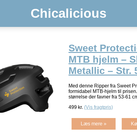
Chicalicious
Sweet Protecti
MTB hjelm – S
Metallic – Str.
Med denne Ripper fra Sweet Pro
formidabel MTB-hjelm til prisen
størrelse der favner fra 53-61 
499
kr.
(Vis fragtpris)
Læs mere »
Kø