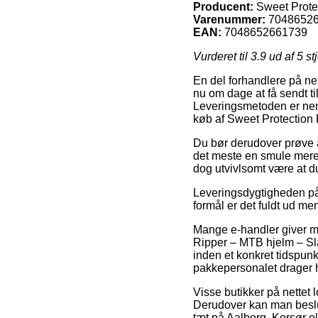
Producent:
Sweet Prote
Varenummer:
7048652
EAN:
7048652661739
Vurderet til
3.9
ud af 5 st
En del forhandlere på ne
nu om dage at få sendt ti
Leveringsmetoden er nem
køb af Sweet Protection 
Du bør derudover prøve at
det meste en smule mere 
dog utvivlsomt være at d
Leveringsdygtigheden på 
formål er det fuldt ud me
Mange e-handler giver mu
Ripper – MTB hjelm – Sla
inden et konkret tidspunkt
pakkepersonalet drager 
Visse butikker på nettet l
Derudover kan man beslutt
tæt på Aalborg, Korsør ell