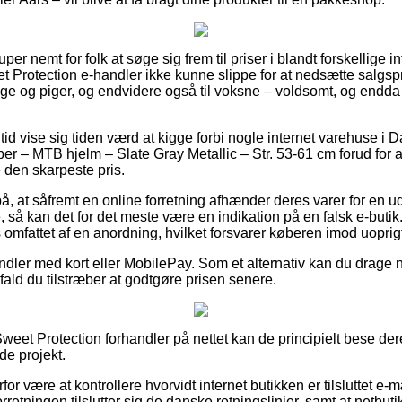
per nemt for folk at søge sig frem til priser i blandt forskellige in
t Protection e-handler ikke kunne slippe for at nedsætte salgs
enge og piger, og endvidere også til voksne – voldsomt, og end
n tid vise sig tiden værd at kigge forbi nogle internet varehuse i
r – MTB hjelm – Slate Gray Metallic – Str. 53-61 cm forud for a
 den skarpeste pris.
å, at såfremt en online forretning afhænder deres varer for en u
 så kan det for det meste være en indikation på en falsk e-but
s omfattet af en anordning, hvilket forsvarer køberen imod uopr
andler med kort eller MobilePay. Som et alternativ kan du drage ny
ifald du tilstræber at godtgøre prisen senere.
eet Protection forhandler på nettet kan de principielt bese der
de projekt.
for være at kontrollere hvorvidt internet butikken er tilsluttet e-m
forretningen tilslutter sig de danske retningslinjer, samt at netbuti