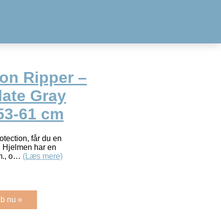
on Ripper –
late Gray
 53-61 cm
tection, får du en
. Hjelmen har en
cm., o…
(Læs mere)
b nu »