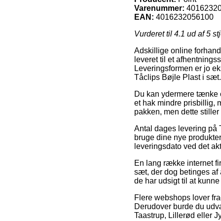
Varenummer:
4016232
EAN:
4016232056100
Vurderet til
4.1
ud af 5 st
Adskillige online forhand
leveret til et afhentning
Leveringsformen er jo ek
Tåclips Bøjle Plast i sæt.
Du kan ydermere tænke ove
et hak mindre prisbillig,
pakken, men dette stiller
Antal dages levering på T
bruge dine nye produkter
leveringsdato ved det akt
En lang række internet f
sæt, der dog betinges af 
de har udsigt til at kunne
Flere webshops lover frag
Derudover burde du udvæl
Taastrup, Lillerød eller J