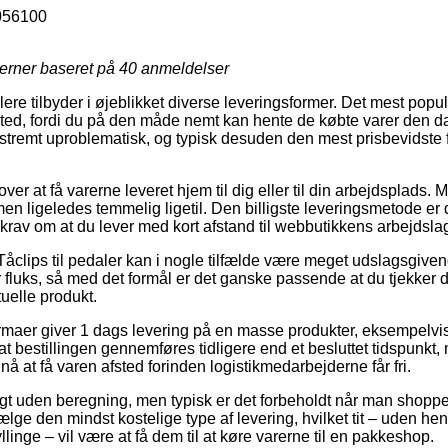
056100
jerner baseret på
40
anmeldelser
lere tilbyder i øjeblikket diverse leveringsformer. Det mest popu
ssted, fordi du på den måde nemt kan hente de købte varer den d
stremt uproblematisk, og typisk desuden den mest prisbevidste 
r at få varerne leveret hjem til dig eller til din arbejdsplads. 
 men ligeledes temmelig ligetil. Den billigste leveringsmetode er
 krav om at du lever med kort afstand til webbutikkens arbejdsla
åclips til pedaler kan i nogle tilfælde være meget udslagsgivend
 fluks, så med det formål er det ganske passende at du tjekker
uelle produkt.
irmaer giver 1 dags levering på en masse produkter, eksempelvis
at bestillingen gennemføres tidligere end et besluttet tidspunkt,
 nå at få varen afsted forinden logistikmedarbejderne får fri.
t uden beregning, men typisk er det forbeholdt når man shopper 
ge den mindst kostelige type af levering, hvilket tit – uden hen
yllinge – vil være at få dem til at køre varerne til en pakkeshop.