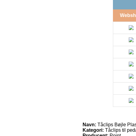
Websh
Navn:
Tåclips Bøjle Plas
Kategori:
Tåclips til ped
Producent:
Point