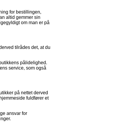
ng for bestillingen,
man altid gemmer sin
ligegyldigt om man er på
 derved tilrådes det, at du
butikkens pålidelighed.
dens service, som også
utikker på nettet derved
s hjemmeside fuldfører et
ge ansvar for
inger.