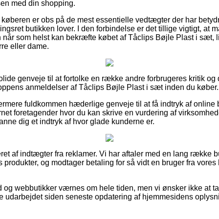
sen med din shopping.
 køberen er obs på de mest essentielle vedtægter der har betydni
sret butikken lover. I den forbindelse er det tillige vigtigt, at 
når som helst kan bekræfte købet af Tåclips Bøjle Plast i sæt, 
erre eller dame.
 solide genveje til at fortolke en række andre forbrugeres kritik og
ppens anmeldelser af Tåclips Bøjle Plast i sæt inden du køber.
rmere fuldkommen hæderlige genveje til at få indtryk af online 
net foretagender hvor du kan skrive en vurdering af virksomhe
danne dig et indtryk af hvor glade kunderne er.
ret af indtægter fra reklamer. Vi har aftaler med en lang række b
es produkter, og modtager betaling for så vidt en bruger fra vore
d og webbutikker værnes om hele tiden, men vi ønsker ikke at ta
re udarbejdet siden seneste opdatering af hjemmesidens oplysn