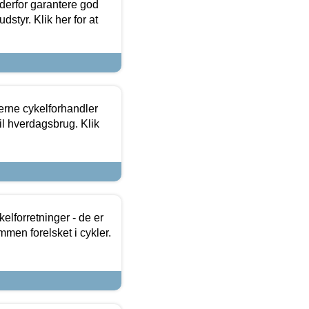
 derfor garantere god
dstyr. Klik her for at
erne cykelforhandler
til hverdagsbrug. Klik
lforretninger - de er
mmen forelsket i cykler.