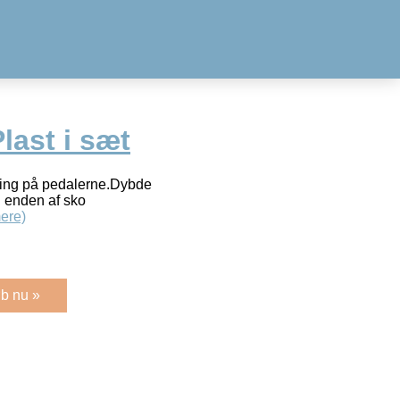
last i sæt
ering på pedalerne.Dybde
l enden af sko
ere)
b nu »