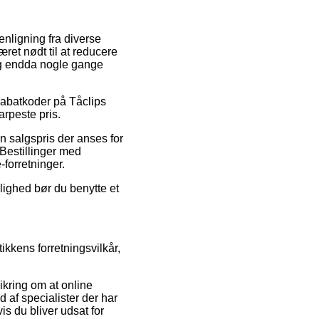
enligning fra diverse
æret nødt til at reducere
 og endda nogle gange
 rabatkoder på Tåclips
arpeste pris.
en salgspris der anses for
 Bestillinger med
forretninger.
ulighed bør du benytte et
ikkens forretningsvilkår,
ikring om at online
 af specialister der har
is du bliver udsat for