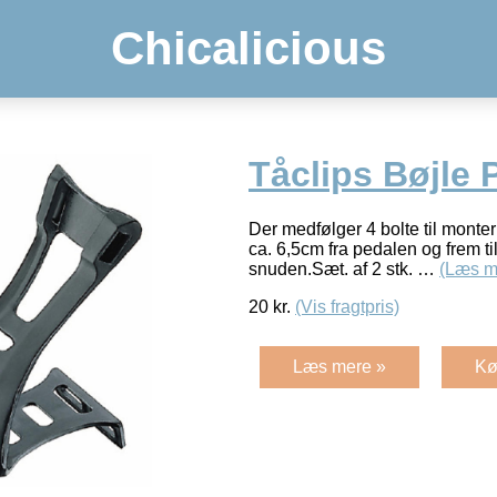
Chicalicious
Tåclips Bøjle P
Der medfølger 4 bolte til mont
ca. 6,5cm fra pedalen og frem ti
snuden.Sæt. af 2 stk. …
(Læs m
20
kr.
(Vis fragtpris)
Læs mere »
Kø