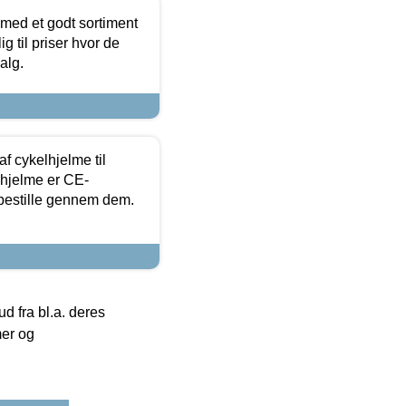
 med et godt sortiment
g til priser hvor de
alg.
f cykelhjelme til
lhjelme er CE-
 bestille gennem dem.
 fra bl.a. deres
mer og