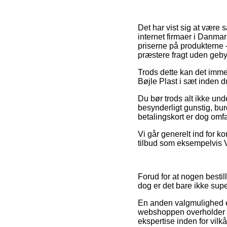
Det har vist sig at være 
internet firmaer i Danmark
priserne på produkterne 
præstere fragt uden geby
Trods dette kan det immer
Bøjle Plast i sæt inden d
Du bør trods alt ikke unde
besynderligt gunstig, bur
betalingskort er dog omfa
Vi går generelt ind for k
tilbud som eksempelvis V
Forud for at nogen bestil
dog er det bare ikke supe
En anden valgmulighed er
webshoppen overholder de 
ekspertise inden for vilk