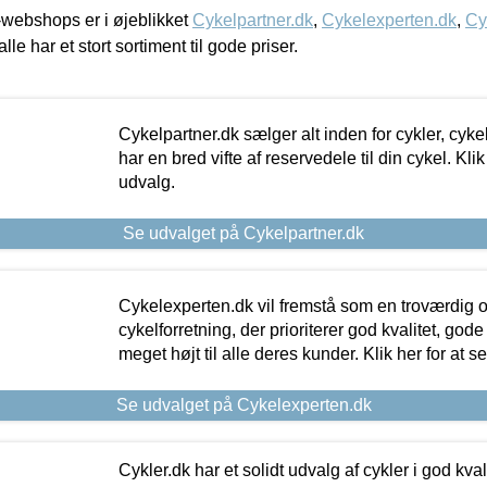
webshops er i øjeblikket
Cykelpartner.dk
,
Cykelexperten.dk
,
Cy
alle har et stort sortiment til gode priser.
Cykelpartner.dk sælger alt inden for cykler, cyke
har en bred vifte af reservedele til din cykel. Klik
udvalg.
Se udvalget på Cykelpartner.dk
Cykelexperten.dk vil fremstå som en troværdig o
cykelforretning, der prioriterer god kvalitet, god
meget højt til alle deres kunder. Klik her for at s
Se udvalget på Cykelexperten.dk
Cykler.dk har et solidt udvalg af cykler i god kvalit