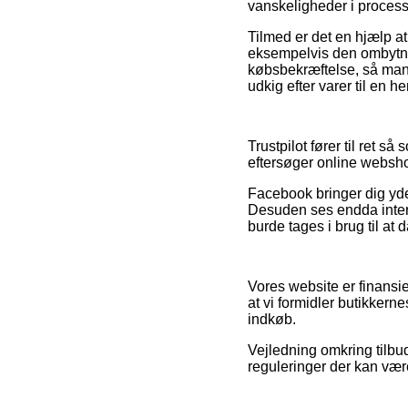
vanskeligheder i proces
Tilmed er det en hjælp at
eksempelvis den ombytning
købsbekræftelse, så man 
udkig efter varer til en h
Trustpilot fører til ret så
eftersøger online websho
Facebook bringer dig yde
Desuden ses endda inter
burde tages i brug til at 
Vores website er finansie
at vi formidler butikkern
indkøb.
Vejledning omkring tilbu
reguleringer der kan væ