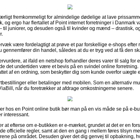
særligt fremkommeligt for almindelige dødelige at lave prissamm
, og ergo har flertallet af Point internet forretninger i Danmark v
– til juniorer, og desuden også til kvinder og mænd – drastisk,
r.
væk være fordelagtigt at prøve et par forskellige e-shops efter
u gennemfører din handel, således at du er tryg ved at få den sk
rvurdere, at ifald en netshop forhandler deres varer til salg for 
de det undertiden være et bevis på en svindel online forretning.
ttet af en ordning, som beskytter dig som kunde overfor uægte e-
ortbestillinger eller betalinger med mobilen. Som en alternativ m
iaBill, når du foretrækker at afdrage omkostningerne senere.
ler hos en Point online butik bør man på en vis måde se på e-but
r interessant.
 at efterse om e-butikken er e-mærket, grundet at det er en fors
officielle regler, samt at den en gang i mellem føres tilsyn med
årene på området. Desuden giver det dig genvej til opbakning, hv