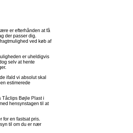
lære er efterhånden at få
ag der passer dig.
fragtmulighed ved køb af
Muligheden er uheldigvis
 dog selv at hente
ger.
e ifald vi absolut skal
 den estimerede
 Tåclips Bøjle Plast i
 med hensynstagen til at
for en fastsat pris.
syn til om du er nær