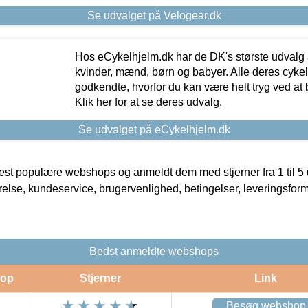
Se udvalget på Velogear.dk
Hos eCykelhjelm.dk har de DK's største udvalg a
kvinder, mænd, børn og babyer. Alle deres cyke
godkendte, hvorfor du kan være helt tryg ved at
Klik her for at se deres udvalg.
Se udvalget på eCykelhjelm.dk
t populære webshops og anmeldt dem med stjerner fra 1 til 5 ud
rrelse, kundeservice, brugervenlighed, betingelser, leveringsfor
Bedst anmeldte webshops
op
Stjerner
Link
Besøg webshop