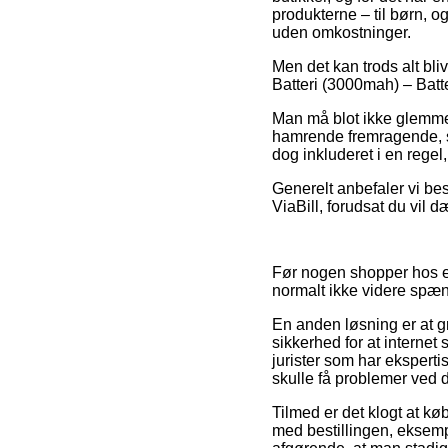
produkterne – til børn, 
uden omkostninger.
Men det kan trods alt bli
Batteri (3000mah) – Batter
Man må blot ikke glemme, 
hamrende fremragende, så
dog inkluderet i en rege
Generelt anbefaler vi bes
ViaBill, forudsat du vil 
Før nogen shopper hos en
normalt ikke videre spæ
En anden løsning er at gr
sikkerhed for at internet
jurister som har ekspert
skulle få problemer ved d
Tilmed er det klogt at k
med bestillingen, eksemp