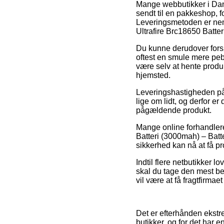
Mange webbutikker i Danma
sendt til en pakkeshop, f
Leveringsmetoden er neml
Ultrafire Brc18650 Batter
Du kunne derudover forsø
oftest en smule mere peb
være selv at hente produ
hjemsted.
Leveringshastigheden på 
lige om lidt, og derfor er
pågældende produkt.
Mange online forhandlere
Batteri (3000mah) – Batte
sikkerhed kan nå at få pr
Indtil flere netbutikker 
skal du tage den mest be
vil være at få fragtfirmaet
Det er efterhånden ekstre
butikker, og for det har 