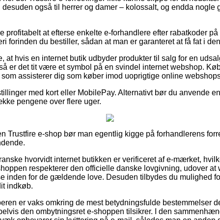
og desuden også til herrer og damer – kolossalt, og endda nogle 
ve profitabelt at efterse enkelte e-forhandlere efter rabatkoder p
i forinden du bestiller, sådan at man er garanteret at få fat i den 
at hvis en internet butik udbyder produkter til salg for en udsa
 er det tit være et symbol på en svindel internet webshop. Køb
l, som assisterer dig som køber imod uoprigtige online webshops
tillinger med kort eller MobilePay. Alternativt bør du anvende en
dække pengene over flere uger.
 Trustfire e-shop bør man egentlig kigge på forhandlerens forre
ndende.
anske hvorvidt internet butikken er verificeret af e-mærket, hvilk
 shoppen respekterer den officielle danske lovgivning, udover at 
ise inden for de gældende love. Desuden tilbydes du mulighed fo
it indkøb.
øberen er vaks omkring de mest betydningsfulde bestemmelser der 
elvis den ombytningsret e-shoppen tilsikrer. I den sammenhæng