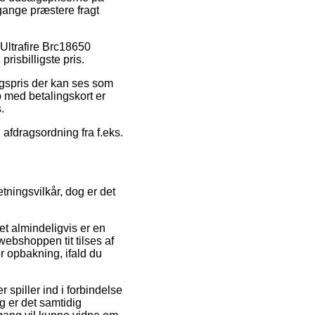
gange præstere fragt
å Ultrafire Brc18650
prisbilligste pris.
lgspris der kan ses som
 med betalingskort er
.
 afdragsordning fra f.eks.
tningsvilkår, dog er det
et almindeligvis er en
webshoppen tit tilses af
r opbakning, ifald du
spiller ind i forbindelse
 er det samtidig