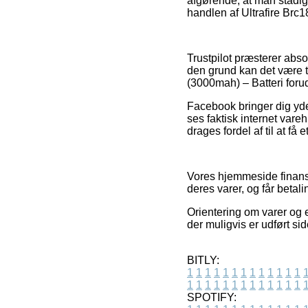
afgørende, at man stadig
handlen af Ultrafire Brc1
Trustpilot præsterer abs
den grund kan det være ti
(3000mah) – Batteri forud
Facebook bringer dig yde
ses faktisk internet var
drages fordel af til at få 
Vores hjemmeside finans
deres varer, og får betal
Orientering om varer og e-
der muligvis er udført si
BITLY:
1
1
1
1
1
1
1
1
1
1
1
1
1
1
1
1
1
1
1
1
1
1
1
1
1
1
SPOTIFY: