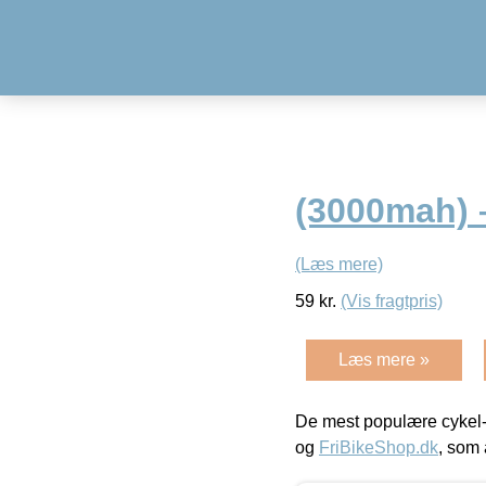
(3000mah) –
(Læs mere)
59
kr.
(Vis fragtpris)
Læs mere »
De mest populære cykel-
og
FriBikeShop.dk
, som 