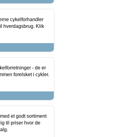
erne cykelforhandler
til hverdagsbrug. Klik
lforretninger - de er
mmen forelsket i cykler.
 med et godt sortiment
g til priser hvor de
alg.