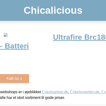
Chicalicious
Ultrafire Brc18
 Batteri
Køb nu »
webshops er i øjeblikket
Cykelpartner.dk
,
Cykelexperten.dk
,
Cy
alle har et stort sortiment til gode priser.