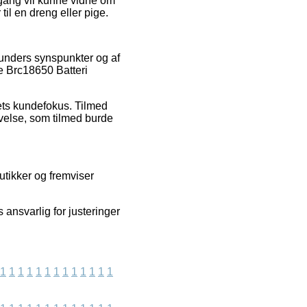
gang vil kunne vidne om
til en dreng eller pige.
kunders synspunkter og af
re Brc18650 Batteri
aets kundefokus. Tilmed
velse, som tilmed burde
tikker og fremviser
s ansvarlig for justeringer
1
1
1
1
1
1
1
1
1
1
1
1
1