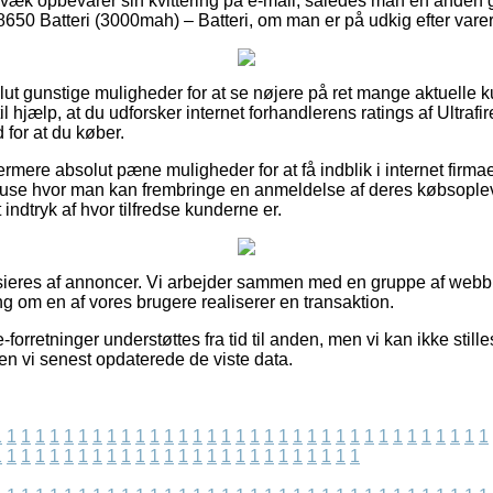
væk opbevarer sin kvittering på e-mail, således man en anden 
8650 Batteri (3000mah) – Batteri, om man er på udkig efter varer 
olut gunstige muligheder for at se nøjere på ret mange aktuelle 
l hjælp, at du udforsker internet forhandlerens ratings af Ultrafi
 for at du køber.
rmere absolut pæne muligheder for at få indblik i internet firm
ehuse hvor man kan frembringe en anmeldelse af deres købsople
et indtryk af hvor tilfredse kunderne er.
ieres af annoncer. Vi arbejder sammen med en gruppe af webbu
ing om en af vores brugere realiserer en transaktion.
forretninger understøttes fra tid til anden, men vi kan ikke stille
den vi senest opdaterede de viste data.
1
1
1
1
1
1
1
1
1
1
1
1
1
1
1
1
1
1
1
1
1
1
1
1
1
1
1
1
1
1
1
1
1
1
1
1
1
1
1
1
1
1
1
1
1
1
1
1
1
1
1
1
1
1
1
1
1
1
1
1
1