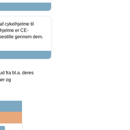
f cykelhjelme til
lhjelme er CE-
 bestille gennem dem.
 fra bl.a. deres
mer og