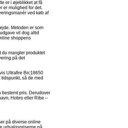
 er i øjeblikket at få
r er mulighed for det.
everingsmanér ved køb af
rbejde. Metoden er som
udgave vil dog altid
 online shoppens
mt du mangler produktet
evering på det
vis Ultrafire Brc18650
et tidspunkt, så de med
en bestemt pris. Derudover
havn, Hobro eller Ribe –
ser på diverse online
ære udsalgspriserne på