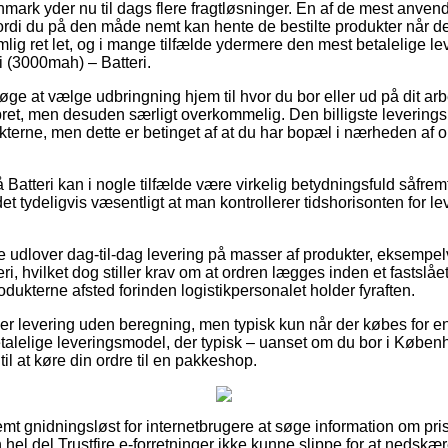
rk yder nu til dags flere fragtløsninger. En af de mest anvendte
ordi du på den måde nemt kan hente de bestilte produkter når de
ig ret let, og i mange tilfælde ydermere den mest betalelige l
i (3000mah) – Batteri.
ge at vælge udbringning hjem til hvor du bor eller ud på dit a
ret, men desuden særligt overkommelig. Den billigste leverings
kterne, men dette er betinget af at du har bopæl i nærheden af
Batteri kan i nogle tilfælde være virkelig betydningsfuld såfre
 det tydeligvis væsentligt at man kontrollerer tidshorisonten for l
 udlover dag-til-dag levering på masser af produkter, eksempel
ri, hvilket dog stiller krav om at ordren lægges inden et fastslå
odukterne afsted forinden logistikpersonalet holder fyraften.
lover levering uden beregning, men typisk kun når der købes for 
talelige leveringsmodel, der typisk – uanset om du bor i Køben
 til at køre din ordre til en pakkeshop.
mt gnidningsløst for internetbrugere at søge information om pri
en hel del Trustfire e-forretninger ikke kunne slippe for at nedsk