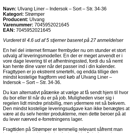
Navn:
Ulvang Liner – Indersok – Sort – Str. 34-36
Kategori:
Strømper
Producent:
Ulvang
Varenummer:
7045952021645
EAN:
7045952021645
Vurderet til
4.6
ud af 5 stjerner baseret på
27
anmeldelser
En hel del internet firmaer frembyder nu om stunder et stort
udvalg af leveringsmodeller. En der er meget anvendt er i
vore dage levering til et afhentningssted, fordi du så nemt
kan hente dine varer når det passer ind i din kalender.
Fragttypen er jo ekstremt smertefri, og endda tillige den
mindst kostelige fragtform ved køb af Ulvang Liner –
Indersok – Sort – Str. 34-36.
Du kan alternativt påtænke at vælge at få sendt hjem til hvor
du bor eller til når du er på job. Muligheden viser sig i
regelen lidt mindre prisbillig, men ydermere ret så bekvem.
Den mindst kostelige leveringsudgave kan ikke benægtes at
være at du selv henter produkterne, men dette beroer på at
du lever nærved e-forretningens lager.
Fragttiden på Strømper er temmelig relevant såfremt man