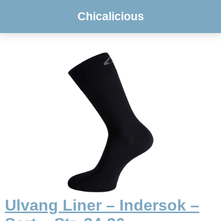
Chicalicious
Ulvang Liner – Indersok –