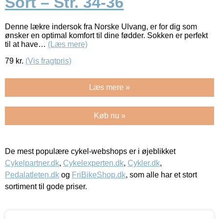
Sort – Str. 34-36
Denne lækre indersok fra Norske Ulvang, er for dig som
ønsker en optimal komfort til dine fødder. Sokken er perfekt
til at have…
(Læs mere)
79
kr.
(Vis fragtpris)
Læs mere »
Køb nu »
De mest populære cykel-webshops er i øjeblikket
Cykelpartner.dk
,
Cykelexperten.dk
,
Cykler.dk
,
Pedalatleten.dk
og
FriBikeShop.dk
, som alle har et stort
sortiment til gode priser.