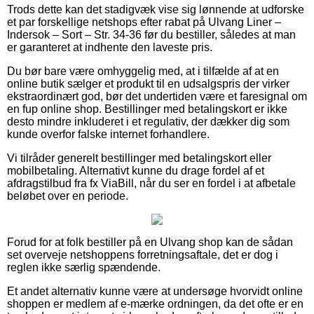
Trods dette kan det stadigvæk vise sig lønnende at udforske
et par forskellige netshops efter rabat på Ulvang Liner –
Indersok – Sort – Str. 34-36 før du bestiller, således at man
er garanteret at indhente den laveste pris.
Du bør bare være omhyggelig med, at i tilfælde af at en
online butik sælger et produkt til en udsalgspris der virker
ekstraordinært god, bør det undertiden være et faresignal om
en fup online shop. Bestillinger med betalingskort er ikke
desto mindre inkluderet i et regulativ, der dækker dig som
kunde overfor falske internet forhandlere.
Vi tilråder generelt bestillinger med betalingskort eller
mobilbetaling. Alternativt kunne du drage fordel af et
afdragstilbud fra fx ViaBill, når du ser en fordel i at afbetale
beløbet over en periode.
Forud for at folk bestiller på en Ulvang shop kan de sådan
set overveje netshoppens forretningsaftale, det er dog i
reglen ikke særlig spændende.
Et andet alternativ kunne være at undersøge hvorvidt online
shoppen er medlem af e-mærke ordningen, da det ofte er en