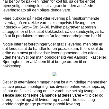
har behov for pakken inden for kort tid, så derfor er det
øjensynligt meningsfuldt at vi gransker den anslåede
leveringsdato på den pågældende vare.
Flere butikker på nettet yder levering på næstkommende
hverdag på en række varer, eksempelvis Ulvang Liner –
Indersok – Sort – Str. 34-36, hvilket påkræver at ordren
aflægges før et besluttet klokkeslæt, så de sandsynligvis kan
nå at få produkterne ordnet før lagermedarbejderne har fri.
Nogle internet forretninger yder gratis levering, men ofte er
det forudsat at du handler for en præcis sum. Ellers skal du
gribe den mest prisbevidste leveringsmetode, der oftest –
uden hensyn til om man opholder sig ved Aalborg, Ikast eller
Bjerringbro – er at få dem til at bringe ordren til en
pakkeshop.
Det er jo efterhånden meget nemt for almindelige mennesker
at lave prissammenligning hos diverse online webshops, og
så har de fleste Ulvang online varehuse set sig tvunget til at
sænke salgspriserne på mange af deres varer – til piger og
drenge, samt også til kvinder og mænd – kolossalt, og
endda nogle gange præstere portofri levering.