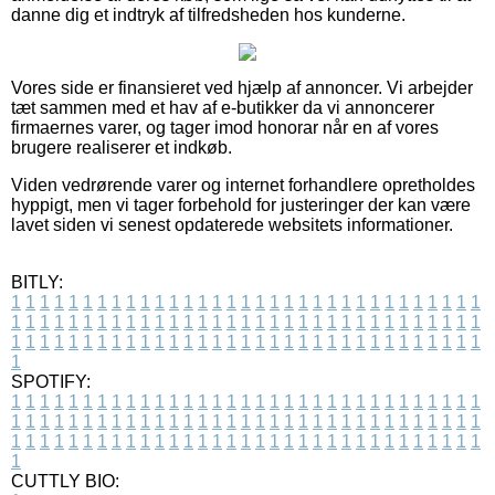
danne dig et indtryk af tilfredsheden hos kunderne.
Vores side er finansieret ved hjælp af annoncer. Vi arbejder
tæt sammen med et hav af e-butikker da vi annoncerer
firmaernes varer, og tager imod honorar når en af vores
brugere realiserer et indkøb.
Viden vedrørende varer og internet forhandlere opretholdes
hyppigt, men vi tager forbehold for justeringer der kan være
lavet siden vi senest opdaterede websitets informationer.
BITLY:
1
1
1
1
1
1
1
1
1
1
1
1
1
1
1
1
1
1
1
1
1
1
1
1
1
1
1
1
1
1
1
1
1
1
1
1
1
1
1
1
1
1
1
1
1
1
1
1
1
1
1
1
1
1
1
1
1
1
1
1
1
1
1
1
1
1
1
1
1
1
1
1
1
1
1
1
1
1
1
1
1
1
1
1
1
1
1
1
1
1
1
1
1
1
1
1
1
1
1
1
SPOTIFY:
1
1
1
1
1
1
1
1
1
1
1
1
1
1
1
1
1
1
1
1
1
1
1
1
1
1
1
1
1
1
1
1
1
1
1
1
1
1
1
1
1
1
1
1
1
1
1
1
1
1
1
1
1
1
1
1
1
1
1
1
1
1
1
1
1
1
1
1
1
1
1
1
1
1
1
1
1
1
1
1
1
1
1
1
1
1
1
1
1
1
1
1
1
1
1
1
1
1
1
1
CUTTLY BIO: