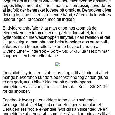
tryghed om at internet virksomheden efterlever de opstillede
regler, tillige med at online firmaet rutinemæssigt revurderes
af fagfolk der behersker lovene på området. Derudover giver
det dig lejlighed til en hjælpende hånd, såfremt du forvoldes
udfordringer i processen med dit indkøb.
Endvidere anbefaler vi at man er opmærksom på de
elementære bestemmelser der gælder for købet, fx den
byttepolitik online webshoppen tilbyder. I den relation er det
tillige vigtigt, at man når som helst beholder ens ordremail,
således man fremadrettet vil kunne bevise handlen af
Ulvang Liner – Indersok – Sort – Str. 34-36, uanset om man
shopper til en herre eller dame.
Trustpilot tilbyder flere stabile løsninger til at finde ud af ret
mange nuværende kunders observationer og af den grund
er det godt, at du bliver klogere på webshoppens
anmeldelser af Ulvang Liner – Indersok – Sort – Str. 34-36
før du shopper.
Facebook byder på endvidere forholdsvis strålende
løsninger til at få et kig ind i e-forretningens popularitet.
Desuden ses nogle e-handler hvor du kan tilkendegive en
anmeldelse af deres køb, som lige så vel kan udnyttes til at