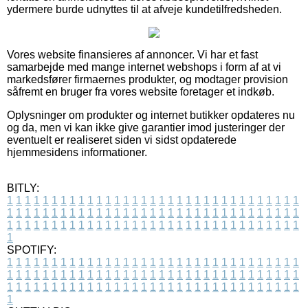
ydermere burde udnyttes til at afveje kundetilfredsheden.
Vores website finansieres af annoncer. Vi har et fast
samarbejde med mange internet webshops i form af at vi
markedsfører firmaernes produkter, og modtager provision
såfremt en bruger fra vores website foretager et indkøb.
Oplysninger om produkter og internet butikker opdateres nu
og da, men vi kan ikke give garantier imod justeringer der
eventuelt er realiseret siden vi sidst opdaterede
hjemmesidens informationer.
BITLY:
1
1
1
1
1
1
1
1
1
1
1
1
1
1
1
1
1
1
1
1
1
1
1
1
1
1
1
1
1
1
1
1
1
1
1
1
1
1
1
1
1
1
1
1
1
1
1
1
1
1
1
1
1
1
1
1
1
1
1
1
1
1
1
1
1
1
1
1
1
1
1
1
1
1
1
1
1
1
1
1
1
1
1
1
1
1
1
1
1
1
1
1
1
1
1
1
1
1
1
1
SPOTIFY:
1
1
1
1
1
1
1
1
1
1
1
1
1
1
1
1
1
1
1
1
1
1
1
1
1
1
1
1
1
1
1
1
1
1
1
1
1
1
1
1
1
1
1
1
1
1
1
1
1
1
1
1
1
1
1
1
1
1
1
1
1
1
1
1
1
1
1
1
1
1
1
1
1
1
1
1
1
1
1
1
1
1
1
1
1
1
1
1
1
1
1
1
1
1
1
1
1
1
1
1