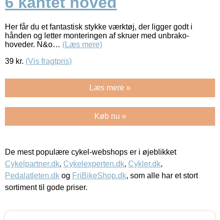
6 kantet hoved
Her får du et fantastisk stykke værktøj, der ligger godt i
hånden og letter monteringen af skruer med unbrako-
hoveder. N&o…
(Læs mere)
39
kr.
(Vis fragtpris)
Læs mere »
Køb nu »
De mest populære cykel-webshops er i øjeblikket
Cykelpartner.dk
,
Cykelexperten.dk
,
Cykler.dk
,
Pedalatleten.dk
og
FriBikeShop.dk
, som alle har et stort
sortiment til gode priser.