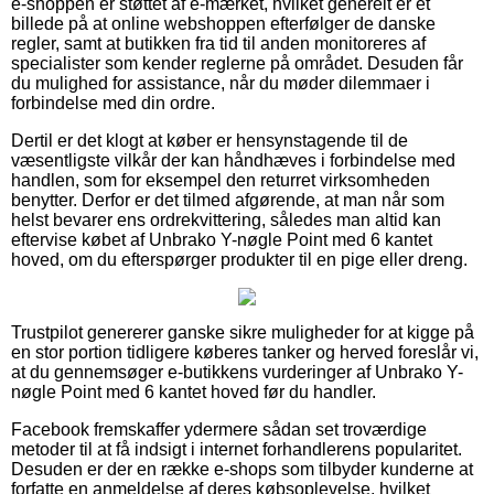
e-shoppen er støttet af e-mærket, hvilket generelt er et
billede på at online webshoppen efterfølger de danske
regler, samt at butikken fra tid til anden monitoreres af
specialister som kender reglerne på området. Desuden får
du mulighed for assistance, når du møder dilemmaer i
forbindelse med din ordre.
Dertil er det klogt at køber er hensynstagende til de
væsentligste vilkår der kan håndhæves i forbindelse med
handlen, som for eksempel den returret virksomheden
benytter. Derfor er det tilmed afgørende, at man når som
helst bevarer ens ordrekvittering, således man altid kan
eftervise købet af Unbrako Y-nøgle Point med 6 kantet
hoved, om du efterspørger produkter til en pige eller dreng.
Trustpilot genererer ganske sikre muligheder for at kigge på
en stor portion tidligere køberes tanker og herved foreslår vi,
at du gennemsøger e-butikkens vurderinger af Unbrako Y-
nøgle Point med 6 kantet hoved før du handler.
Facebook fremskaffer ydermere sådan set troværdige
metoder til at få indsigt i internet forhandlerens popularitet.
Desuden er der en række e-shops som tilbyder kunderne at
forfatte en anmeldelse af deres købsoplevelse, hvilket