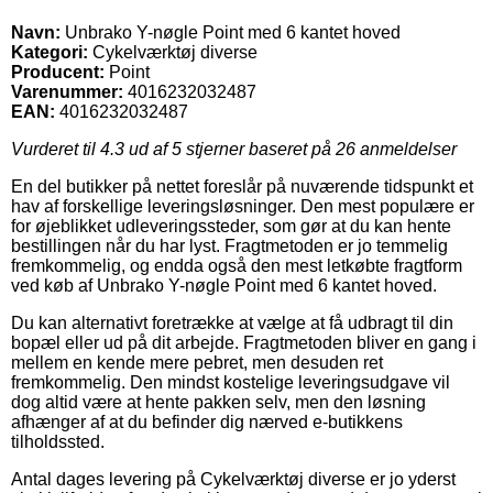
Navn:
Unbrako Y-nøgle Point med 6 kantet hoved
Kategori:
Cykelværktøj diverse
Producent:
Point
Varenummer:
4016232032487
EAN:
4016232032487
Vurderet til
4.3
ud af 5 stjerner baseret på
26
anmeldelser
En del butikker på nettet foreslår på nuværende tidspunkt et
hav af forskellige leveringsløsninger. Den mest populære er
for øjeblikket udleveringssteder, som gør at du kan hente
bestillingen når du har lyst. Fragtmetoden er jo temmelig
fremkommelig, og endda også den mest letkøbte fragtform
ved køb af Unbrako Y-nøgle Point med 6 kantet hoved.
Du kan alternativt foretrække at vælge at få udbragt til din
bopæl eller ud på dit arbejde. Fragtmetoden bliver en gang i
mellem en kende mere pebret, men desuden ret
fremkommelig. Den mindst kostelige leveringsudgave vil
dog altid være at hente pakken selv, men den løsning
afhænger af at du befinder dig nærved e-butikkens
tilholdssted.
Antal dages levering på Cykelværktøj diverse er jo yderst