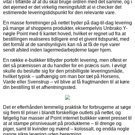
vital i tilfælde af at du skal bruge ordren med det samme, og i
det øjemed er det virkelig meningsfuldt at vi checker det
estimerede leveringstidspunkt for den relevante vare.
En masse forretninger på nettet byder på dag-til-dag levering
på mange af shoppens produkter, eksempelvis Unbrako Y-
nøgle Point med 6 kantet hoved, hvilket er regnet ud fra at
bestillingen realiseres tidligere end et givent tidspunkt, med
det formål at de sandsynligvis kan nå at få de nye varer
sendt afsted inden lagermedarbejderne tager hjem.
En række e-butikker tilbyder portofri levering, men oftest er
det så præmissen at du handler for en præcis sum. I øvrigt
skulle du beslutte sig for den prisbilligste leveringsmåde,
hvilket typisk – uafhængig om man bor tæt på Horsens,
Varde eller Svenstrup – vil blive at få fragtmanden til at køre
din bestilling til et afhentningssted.
Det er efterhånden temmelig praktisk for forbrugerne at søge
sig frem til priser i blandt forskellige outlets på nettet, og
følgelig har masser af Point internet butikker været presset til
at at stampe prisniveauet på produkterne – til drenge og
piger, samt til kvinder og mænd – kolossalt, og endda nogle
gange sikre levering uden beregning.