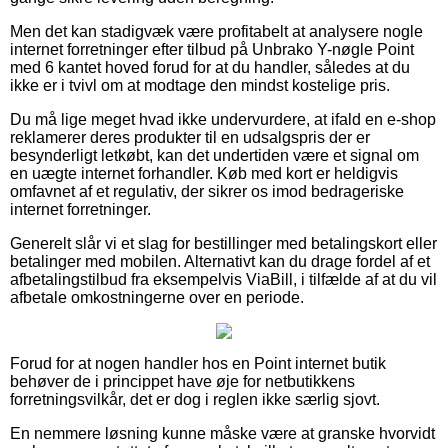
Men det kan stadigvæk være profitabelt at analysere nogle
internet forretninger efter tilbud på Unbrako Y-nøgle Point
med 6 kantet hoved forud for at du handler, således at du
ikke er i tvivl om at modtage den mindst kostelige pris.
Du må lige meget hvad ikke undervurdere, at ifald en e-shop
reklamerer deres produkter til en udsalgspris der er
besynderligt letkøbt, kan det undertiden være et signal om
en uægte internet forhandler. Køb med kort er heldigvis
omfavnet af et regulativ, der sikrer os imod bedrageriske
internet forretninger.
Generelt slår vi et slag for bestillinger med betalingskort eller
betalinger med mobilen. Alternativt kan du drage fordel af et
afbetalingstilbud fra eksempelvis ViaBill, i tilfælde af at du vil
afbetale omkostningerne over en periode.
Forud for at nogen handler hos en Point internet butik
behøver de i princippet have øje for netbutikkens
forretningsvilkår, det er dog i reglen ikke særlig sjovt.
En nemmere løsning kunne måske være at granske hvorvidt