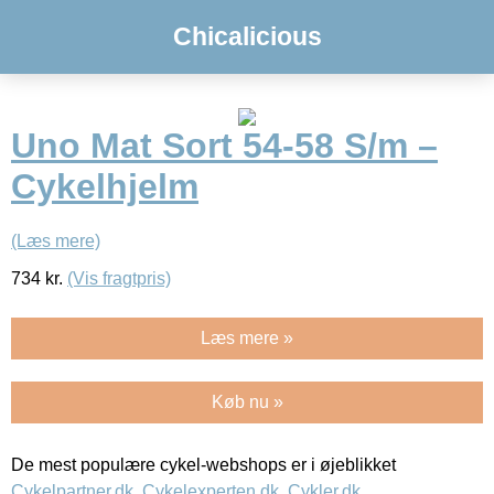
Chicalicious
Uno Mat Sort 54-58 S/m –
Cykelhjelm
(Læs mere)
734
kr.
(Vis fragtpris)
Læs mere »
Køb nu »
De mest populære cykel-webshops er i øjeblikket
Cykelpartner.dk
,
Cykelexperten.dk
,
Cykler.dk
,