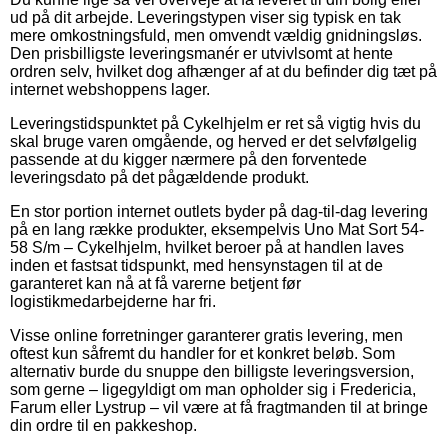
ud på dit arbejde. Leveringstypen viser sig typisk en tak
mere omkostningsfuld, men omvendt vældig gnidningsløs.
Den prisbilligste leveringsmanér er utvivlsomt at hente
ordren selv, hvilket dog afhænger af at du befinder dig tæt på
internet webshoppens lager.
Leveringstidspunktet på Cykelhjelm er ret så vigtig hvis du
skal bruge varen omgående, og herved er det selvfølgelig
passende at du kigger nærmere på den forventede
leveringsdato på det pågældende produkt.
En stor portion internet outlets byder på dag-til-dag levering
på en lang række produkter, eksempelvis Uno Mat Sort 54-
58 S/m – Cykelhjelm, hvilket beroer på at handlen laves
inden et fastsat tidspunkt, med hensynstagen til at de
garanteret kan nå at få varerne betjent før
logistikmedarbejderne har fri.
Visse online forretninger garanterer gratis levering, men
oftest kun såfremt du handler for et konkret beløb. Som
alternativ burde du snuppe den billigste leveringsversion,
som gerne – ligegyldigt om man opholder sig i Fredericia,
Farum eller Lystrup – vil være at få fragtmanden til at bringe
din ordre til en pakkeshop.