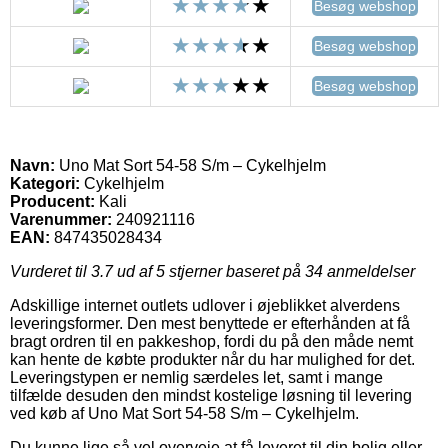
Besøg webshop
Besøg webshop
Besøg webshop
Navn:
Uno Mat Sort 54-58 S/m – Cykelhjelm
Kategori:
Cykelhjelm
Producent:
Kali
Varenummer:
240921116
EAN:
847435028434
Vurderet til
3.7
ud af 5 stjerner baseret på
34
anmeldelser
Adskillige internet outlets udlover i øjeblikket alverdens
leveringsformer. Den mest benyttede er efterhånden at få
bragt ordren til en pakkeshop, fordi du på den måde nemt
kan hente de købte produkter når du har mulighed for det.
Leveringstypen er nemlig særdeles let, samt i mange
tilfælde desuden den mindst kostelige løsning til levering
ved køb af Uno Mat Sort 54-58 S/m – Cykelhjelm.
Du kunne lige så vel overveje at få leveret til din bolig eller