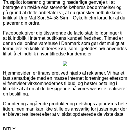
Trustpilot forærer dig temmelig hæderlige genveje til at
betragte en række eksisterende køberes bedømmelser og
på grund af dette anbefaler vi, at du gransker netbutikkens
kritik af Uno Mat Sort 54-58 S/m – Cykelhjelm forud for at du
placerer din ordre.
Facebook giver dig tilsvarende de facto stabile løsninger til
at få indblik i internet butikkens kundetilfredshed. Tilmed er
der en del online varehuse i Danmark som gør det muligt at
formulere en kritik af deres køb, som ligeledes bør anvendes
til at få et indblik i hvor tilfredse kunderne er.
Hjemmesiden er finansieret ved hjælp af reklamer. Vi har et
fast samarbejde med en masse internet forretninger eftersom
vi fremviser virksomhedernes tilbud, og høster betaling i
tilfælde af at en af de besøgende på vores website realiserer
en bestilling.
Orientering angående produkter og netshops ajourføres hele
tiden, men man kan ikke stille os ansvarlig for justeringer der
er blevet realiseret efter at vi sidst opdaterede de viste data.
BITLY: