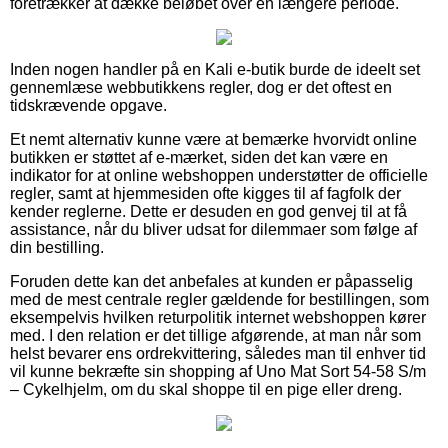
foretrækker at dække beløbet over en længere periode.
Inden nogen handler på en Kali e-butik burde de ideelt set
gennemlæse webbutikkens regler, dog er det oftest en
tidskrævende opgave.
Et nemt alternativ kunne være at bemærke hvorvidt online
butikken er støttet af e-mærket, siden det kan være en
indikator for at online webshoppen understøtter de officielle
regler, samt at hjemmesiden ofte kigges til af fagfolk der
kender reglerne. Dette er desuden en god genvej til at få
assistance, når du bliver udsat for dilemmaer som følge af
din bestilling.
Foruden dette kan det anbefales at kunden er påpasselig
med de mest centrale regler gældende for bestillingen, som
eksempelvis hvilken returpolitik internet webshoppen kører
med. I den relation er det tillige afgørende, at man når som
helst bevarer ens ordrekvittering, således man til enhver tid
vil kunne bekræfte sin shopping af Uno Mat Sort 54-58 S/m
– Cykelhjelm, om du skal shoppe til en pige eller dreng.