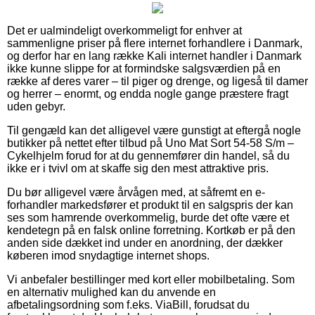
Det er ualmindeligt overkommeligt for enhver at
sammenligne priser på flere internet forhandlere i Danmark,
og derfor har en lang række Kali internet handler i Danmark
ikke kunne slippe for at formindske salgsværdien på en
række af deres varer – til piger og drenge, og ligeså til damer
og herrer – enormt, og endda nogle gange præstere fragt
uden gebyr.
Til gengæld kan det alligevel være gunstigt at eftergå nogle
butikker på nettet efter tilbud på Uno Mat Sort 54-58 S/m –
Cykelhjelm forud for at du gennemfører din handel, så du
ikke er i tvivl om at skaffe sig den mest attraktive pris.
Du bør alligevel være årvågen med, at såfremt en e-
forhandler markedsfører et produkt til en salgspris der kan
ses som hamrende overkommelig, burde det ofte være et
kendetegn på en falsk online forretning. Kortkøb er på den
anden side dækket ind under en anordning, der dækker
køberen imod snydagtige internet shops.
Vi anbefaler bestillinger med kort eller mobilbetaling. Som
en alternativ mulighed kan du anvende en
afbetalingsordning som f.eks. ViaBill, forudsat du