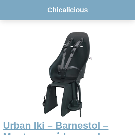
Chicalicious
Urban Iki – Barnestol –