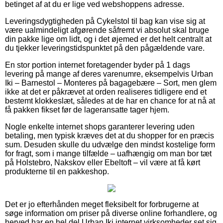
betinget af at du er lige ved webshoppens adresse.
Leveringsdygtigheden på Cykelstol til bag kan vise sig at
være ualmindeligt afgørende såfremt vi absolut skal bruge
din pakke lige om lidt, og i det øjemed er det helt centralt at
du tjekker leveringstidspunktet på den pågældende vare.
En stor portion internet foretagender byder på 1 dags
levering på mange af deres varenumre, eksempelvis Urban
Iki – Barnestol – Monteres på bagagebære – Sort, men glem
ikke at det er påkrævet at orden realiseres tidligere end et
bestemt klokkeslæt, således at de har en chance for at nå at
få pakken fikset før de lageransatte tager hjem.
Nogle enkelte internet shops garanterer levering uden
betaling, men typisk kræves det at du shopper for en præcis
sum. Desuden skulle du udvælge den mindst kostelige form
for fragt, som i mange tilfælde – uafhængig om man bor tæt
på Holstebro, Nakskov eller Ebeltoft – vil være at få kørt
produkterne til en pakkeshop.
Det er jo efterhånden meget fleksibelt for forbrugerne at
søge information om priser på diverse online forhandlere, og
herved har en hel del Urban Iki internet virksomheder set sig