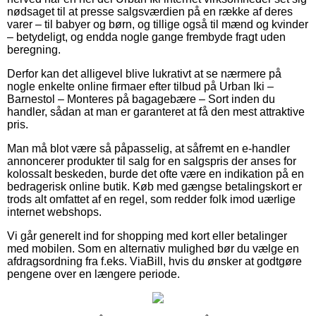
nødsaget til at presse salgsværdien på en række af deres
varer – til babyer og børn, og tillige også til mænd og kvinder
– betydeligt, og endda nogle gange frembyde fragt uden
beregning.
Derfor kan det alligevel blive lukrativt at se nærmere på
nogle enkelte online firmaer efter tilbud på Urban Iki –
Barnestol – Monteres på bagagebære – Sort inden du
handler, sådan at man er garanteret at få den mest attraktive
pris.
Man må blot være så påpasselig, at såfremt en e-handler
annoncerer produkter til salg for en salgspris der anses for
kolossalt beskeden, burde det ofte være en indikation på en
bedragerisk online butik. Køb med gængse betalingskort er
trods alt omfattet af en regel, som redder folk imod uærlige
internet webshops.
Vi går generelt ind for shopping med kort eller betalinger
med mobilen. Som en alternativ mulighed bør du vælge en
afdragsordning fra f.eks. ViaBill, hvis du ønsker at godtgøre
pengene over en længere periode.