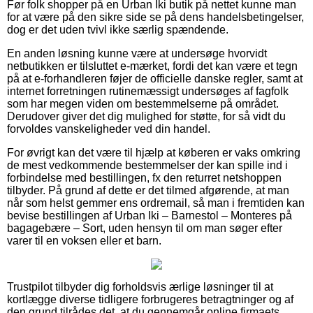
Før folk shopper på en Urban Iki butik på nettet kunne man
for at være på den sikre side se på dens handelsbetingelser,
dog er det uden tvivl ikke særlig spændende.
En anden løsning kunne være at undersøge hvorvidt
netbutikken er tilsluttet e-mærket, fordi det kan være et tegn
på at e-forhandleren føjer de officielle danske regler, samt at
internet forretningen rutinemæssigt undersøges af fagfolk
som har megen viden om bestemmelserne på området.
Derudover giver det dig mulighed for støtte, for så vidt du
forvoldes vanskeligheder ved din handel.
For øvrigt kan det være til hjælp at køberen er vaks omkring
de mest vedkommende bestemmelser der kan spille ind i
forbindelse med bestillingen, fx den returret netshoppen
tilbyder. På grund af dette er det tilmed afgørende, at man
når som helst gemmer ens ordremail, så man i fremtiden kan
bevise bestillingen af Urban Iki – Barnestol – Monteres på
bagagebære – Sort, uden hensyn til om man søger efter
varer til en voksen eller et barn.
Trustpilot tilbyder dig forholdsvis ærlige løsninger til at
kortlægge diverse tidligere forbrugeres betragtninger og af
den grund tilrådes det, at du gennemgår online firmaets