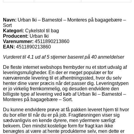
Navn:
Urban Iki – Barnestol – Monteres på bagagebære –
Sort
Kategori:
Cykelstol til bag
Producent:
Urban Iki
Varenummer:
4511890213860
EAN:
4511890213860
Vurderet til
4.1
ud af 5 stjerner baseret på
40
anmeldelser
De fleste internet webshops frembyder nu et stort udvalg af
leveringsmuligheder. En der er meget populær er for
nærværende levering til et afhentningssted, hvor du selv
henter dine varer præcis når det passer dig. Leveringstypen
er jo virkelig fremkommelig, og desuden endvidere den
billigste type af levering ved køb af Urban Iki – Barnestol –
Monteres på bagagebære – Sort.
Du kunne endvidere prøve at få pakken leveret hjem til hvor
du bor eller til når du er på job. Fragtløsningen viser sig
sædvanligvis en kende dyrere, men ydermere særligt
bekvem. Den mindst kostelige form for fragt kan ikke
benægtes at være at hente produkterne selv, men dette er