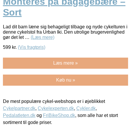
Monteres på bagagebære –
Sort
Lad dit barn læne sig behageligt tilbage og nyde cykelturen i
denne cykelstol fra Urban Iki. Den utrolige brugervenlighed
gør det let …
(Læs mere)
599
kr.
(Vis fragtpris)
Læs mere »
Køb nu »
De mest populære cykel-webshops er i øjeblikket
Cykelpartner.dk
,
Cykelexperten.dk
,
Cykler.dk
,
Pedalatleten.dk
og
FriBikeShop.dk
, som alle har et stort
sortiment til gode priser.