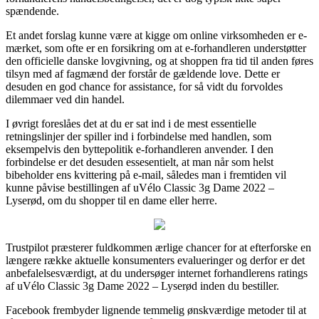
spændende.
Et andet forslag kunne være at kigge om online virksomheden er e-
mærket, som ofte er en forsikring om at e-forhandleren understøtter
den officielle danske lovgivning, og at shoppen fra tid til anden føres
tilsyn med af fagmænd der forstår de gældende love. Dette er
desuden en god chance for assistance, for så vidt du forvoldes
dilemmaer ved din handel.
I øvrigt foreslåes det at du er sat ind i de mest essentielle
retningslinjer der spiller ind i forbindelse med handlen, som
eksempelvis den byttepolitik e-forhandleren anvender. I den
forbindelse er det desuden essesentielt, at man når som helst
bibeholder ens kvittering på e-mail, således man i fremtiden vil
kunne påvise bestillingen af uVélo Classic 3g Dame 2022 –
Lyserød, om du shopper til en dame eller herre.
Trustpilot præsterer fuldkommen ærlige chancer for at efterforske en
længere række aktuelle konsumenters evalueringer og derfor er det
anbefalelsesværdigt, at du undersøger internet forhandlerens ratings
af uVélo Classic 3g Dame 2022 – Lyserød inden du bestiller.
Facebook frembyder lignende temmelig ønskværdige metoder til at