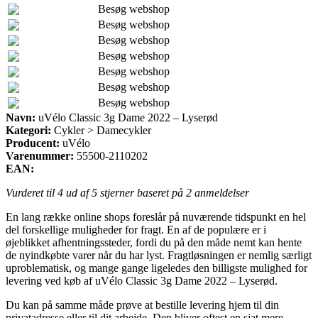
Besøg webshop
Besøg webshop
Besøg webshop
Besøg webshop
Besøg webshop
Besøg webshop
Besøg webshop
Navn:
uVélo Classic 3g Dame 2022 – Lyserød
Kategori:
Cykler > Damecykler
Producent:
uVélo
Varenummer:
55500-2110202
EAN:
Vurderet til
4
ud af 5 stjerner baseret på
2
anmeldelser
En lang række online shops foreslår på nuværende tidspunkt en hel
del forskellige muligheder for fragt. En af de populære er i
øjeblikket afhentningssteder, fordi du på den måde nemt kan hente
de nyindkøbte varer når du har lyst. Fragtløsningen er nemlig særligt
uproblematisk, og mange gange ligeledes den billigste mulighed for
levering ved køb af uVélo Classic 3g Dame 2022 – Lyserød.
Du kan på samme måde prøve at bestille levering hjem til din
privatadresse eller til dit arbejde. Den bliver oftest en sjat mere