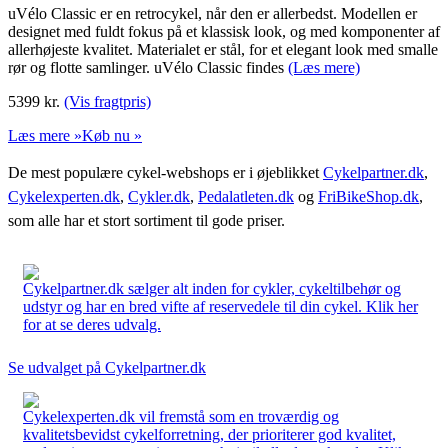
uVélo Classic er en retrocykel, når den er allerbedst. Modellen er
designet med fuldt fokus på et klassisk look, og med komponenter af
allerhøjeste kvalitet. Materialet er stål, for et elegant look med smalle
rør og flotte samlinger. uVélo Classic findes
(Læs mere)
5399
kr.
(Vis fragtpris)
Læs mere »
Køb nu »
De mest populære cykel-webshops er i øjeblikket
Cykelpartner.dk
,
Cykelexperten.dk
,
Cykler.dk
,
Pedalatleten.dk
og
FriBikeShop.dk
,
som alle har et stort sortiment til gode priser.
Cykelpartner.dk sælger alt inden for cykler, cykeltilbehør og
udstyr og har en bred vifte af reservedele til din cykel. Klik her
for at se deres udvalg.
Se udvalget på Cykelpartner.dk
Cykelexperten.dk vil fremstå som en troværdig og
kvalitetsbevidst cykelforretning, der prioriterer god kvalitet,