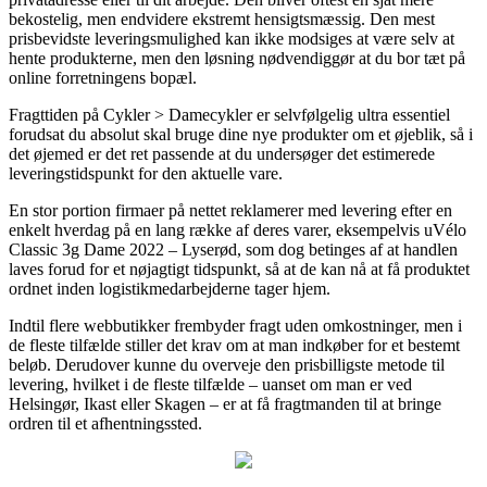
bekostelig, men endvidere ekstremt hensigtsmæssig. Den mest
prisbevidste leveringsmulighed kan ikke modsiges at være selv at
hente produkterne, men den løsning nødvendiggør at du bor tæt på
online forretningens bopæl.
Fragttiden på Cykler > Damecykler er selvfølgelig ultra essentiel
forudsat du absolut skal bruge dine nye produkter om et øjeblik, så i
det øjemed er det ret passende at du undersøger det estimerede
leveringstidspunkt for den aktuelle vare.
En stor portion firmaer på nettet reklamerer med levering efter en
enkelt hverdag på en lang række af deres varer, eksempelvis uVélo
Classic 3g Dame 2022 – Lyserød, som dog betinges af at handlen
laves forud for et nøjagtigt tidspunkt, så at de kan nå at få produktet
ordnet inden logistikmedarbejderne tager hjem.
Indtil flere webbutikker frembyder fragt uden omkostninger, men i
de fleste tilfælde stiller det krav om at man indkøber for et bestemt
beløb. Derudover kunne du overveje den prisbilligste metode til
levering, hvilket i de fleste tilfælde – uanset om man er ved
Helsingør, Ikast eller Skagen – er at få fragtmanden til at bringe
ordren til et afhentningssted.