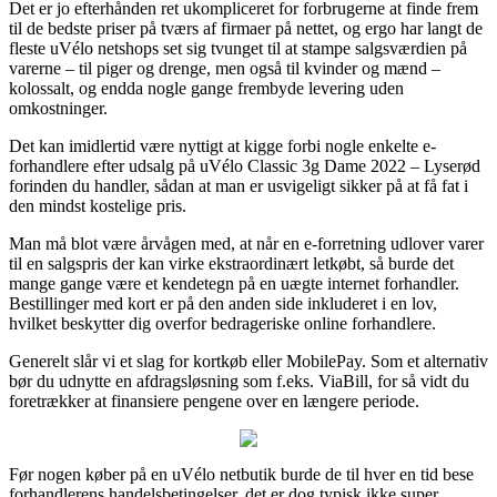
Det er jo efterhånden ret ukompliceret for forbrugerne at finde frem
til de bedste priser på tværs af firmaer på nettet, og ergo har langt de
fleste uVélo netshops set sig tvunget til at stampe salgsværdien på
varerne – til piger og drenge, men også til kvinder og mænd –
kolossalt, og endda nogle gange frembyde levering uden
omkostninger.
Det kan imidlertid være nyttigt at kigge forbi nogle enkelte e-
forhandlere efter udsalg på uVélo Classic 3g Dame 2022 – Lyserød
forinden du handler, sådan at man er usvigeligt sikker på at få fat i
den mindst kostelige pris.
Man må blot være årvågen med, at når en e-forretning udlover varer
til en salgspris der kan virke ekstraordinært letkøbt, så burde det
mange gange være et kendetegn på en uægte internet forhandler.
Bestillinger med kort er på den anden side inkluderet i en lov,
hvilket beskytter dig overfor bedrageriske online forhandlere.
Generelt slår vi et slag for kortkøb eller MobilePay. Som et alternativ
bør du udnytte en afdragsløsning som f.eks. ViaBill, for så vidt du
foretrækker at finansiere pengene over en længere periode.
Før nogen køber på en uVélo netbutik burde de til hver en tid bese
forhandlerens handelsbetingelser, det er dog typisk ikke super