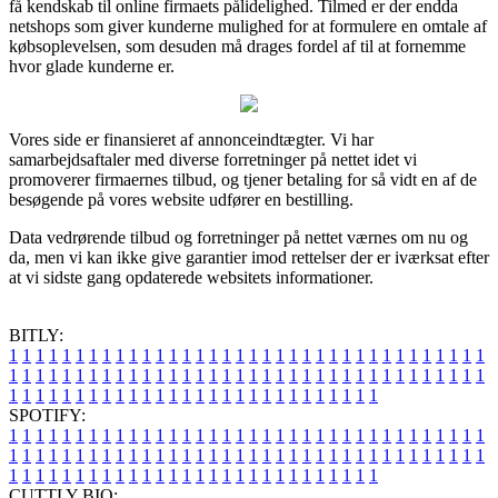
få kendskab til online firmaets pålidelighed. Tilmed er der endda
netshops som giver kunderne mulighed for at formulere en omtale af
købsoplevelsen, som desuden må drages fordel af til at fornemme
hvor glade kunderne er.
Vores side er finansieret af annonceindtægter. Vi har
samarbejdsaftaler med diverse forretninger på nettet idet vi
promoverer firmaernes tilbud, og tjener betaling for så vidt en af de
besøgende på vores website udfører en bestilling.
Data vedrørende tilbud og forretninger på nettet værnes om nu og
da, men vi kan ikke give garantier imod rettelser der er iværksat efter
at vi sidste gang opdaterede websitets informationer.
BITLY:
1
1
1
1
1
1
1
1
1
1
1
1
1
1
1
1
1
1
1
1
1
1
1
1
1
1
1
1
1
1
1
1
1
1
1
1
1
1
1
1
1
1
1
1
1
1
1
1
1
1
1
1
1
1
1
1
1
1
1
1
1
1
1
1
1
1
1
1
1
1
1
1
1
1
1
1
1
1
1
1
1
1
1
1
1
1
1
1
1
1
1
1
1
1
1
1
1
1
1
1
SPOTIFY:
1
1
1
1
1
1
1
1
1
1
1
1
1
1
1
1
1
1
1
1
1
1
1
1
1
1
1
1
1
1
1
1
1
1
1
1
1
1
1
1
1
1
1
1
1
1
1
1
1
1
1
1
1
1
1
1
1
1
1
1
1
1
1
1
1
1
1
1
1
1
1
1
1
1
1
1
1
1
1
1
1
1
1
1
1
1
1
1
1
1
1
1
1
1
1
1
1
1
1
1
CUTTLY BIO: