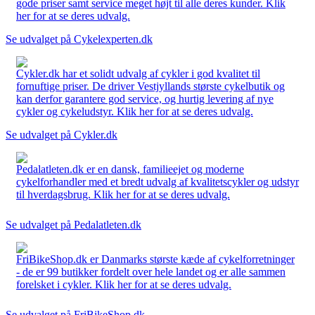
gode priser samt service meget højt til alle deres kunder. Klik
her for at se deres udvalg.
Se udvalget på Cykelexperten.dk
Cykler.dk har et solidt udvalg af cykler i god kvalitet til
fornuftige priser. De driver Vestjyllands største cykelbutik og
kan derfor garantere god service, og hurtig levering af nye
cykler og cykeludstyr. Klik her for at se deres udvalg.
Se udvalget på Cykler.dk
Pedalatleten.dk er en dansk, familieejet og moderne
cykelforhandler med et bredt udvalg af kvalitetscykler og udstyr
til hverdagsbrug. Klik her for at se deres udvalg.
Se udvalget på Pedalatleten.dk
FriBikeShop.dk er Danmarks største kæde af cykelforretninger
- de er 99 butikker fordelt over hele landet og er alle sammen
forelsket i cykler. Klik her for at se deres udvalg.
Se udvalget på FriBikeShop.dk