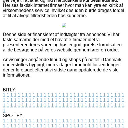
genveje til at få et kig ind i netbutikkens kundetilfredshed.
Her ses faktisk internet firmaer hvor man kan ytre en kritik af
virksomhedens service, hvilket desuden burde drages fordel
af til at afveje tilfredsheden hos kunderne.
Denne side er finansieret af indtægter fra annoncer. Vi har
faste samarbejder med et hav af e-firmaer idet vi
præsenterer deres varer, og høster godtgørelse forudsat en
af de besøgende på vores website gennemfører en ordre.
Anvisninger angående tilbud og shops på nettet i Danmark
understøttes hyppigt, men vi tager forbehold for ændringer
der er foretaget efter at vi sidste gang opdaterede de viste
informationer.
BITLY:
1
1
1
1
1
1
1
1
1
1
1
1
1
1
1
1
1
1
1
1
1
1
1
1
1
1
1
1
1
1
1
1
1
1
1
1
1
1
1
1
1
1
1
1
1
1
1
1
1
1
1
1
1
1
1
1
1
1
1
1
1
1
1
1
1
1
1
1
1
1
1
1
1
1
1
1
1
1
1
1
1
1
1
1
1
1
1
1
1
1
1
1
1
1
1
1
1
1
1
1
SPOTIFY:
1
1
1
1
1
1
1
1
1
1
1
1
1
1
1
1
1
1
1
1
1
1
1
1
1
1
1
1
1
1
1
1
1
1
1
1
1
1
1
1
1
1
1
1
1
1
1
1
1
1
1
1
1
1
1
1
1
1
1
1
1
1
1
1
1
1