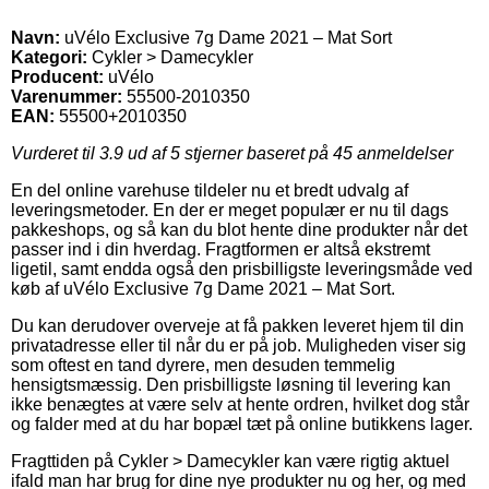
Navn:
uVélo Exclusive 7g Dame 2021 – Mat Sort
Kategori:
Cykler > Damecykler
Producent:
uVélo
Varenummer:
55500-2010350
EAN:
55500+2010350
Vurderet til
3.9
ud af 5 stjerner baseret på
45
anmeldelser
En del online varehuse tildeler nu et bredt udvalg af
leveringsmetoder. En der er meget populær er nu til dags
pakkeshops, og så kan du blot hente dine produkter når det
passer ind i din hverdag. Fragtformen er altså ekstremt
ligetil, samt endda også den prisbilligste leveringsmåde ved
køb af uVélo Exclusive 7g Dame 2021 – Mat Sort.
Du kan derudover overveje at få pakken leveret hjem til din
privatadresse eller til når du er på job. Muligheden viser sig
som oftest en tand dyrere, men desuden temmelig
hensigtsmæssig. Den prisbilligste løsning til levering kan
ikke benægtes at være selv at hente ordren, hvilket dog står
og falder med at du har bopæl tæt på online butikkens lager.
Fragttiden på Cykler > Damecykler kan være rigtig aktuel
ifald man har brug for dine nye produkter nu og her, og med