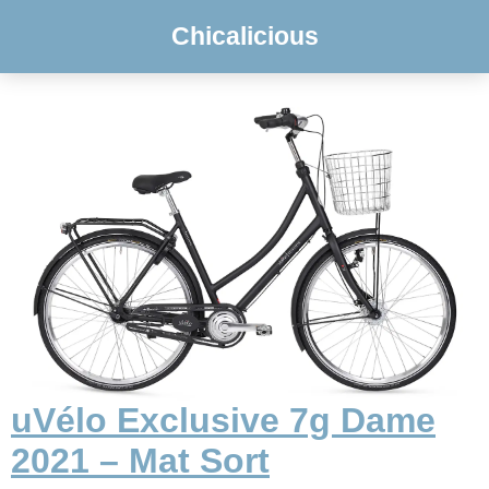
Chicalicious
uVélo Exclusive 7g Dame
2021 – Mat Sort