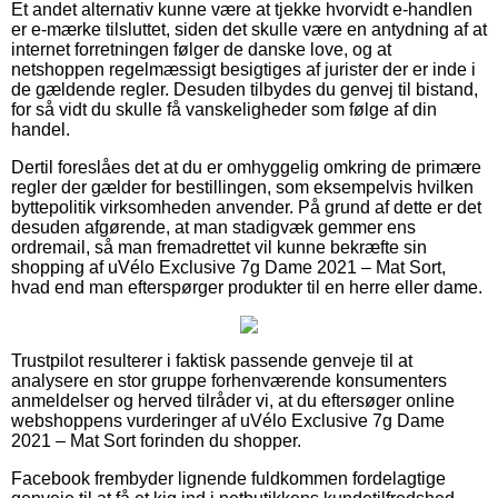
Et andet alternativ kunne være at tjekke hvorvidt e-handlen
er e-mærke tilsluttet, siden det skulle være en antydning af at
internet forretningen følger de danske love, og at
netshoppen regelmæssigt besigtiges af jurister der er inde i
de gældende regler. Desuden tilbydes du genvej til bistand,
for så vidt du skulle få vanskeligheder som følge af din
handel.
Dertil foreslåes det at du er omhyggelig omkring de primære
regler der gælder for bestillingen, som eksempelvis hvilken
byttepolitik virksomheden anvender. På grund af dette er det
desuden afgørende, at man stadigvæk gemmer ens
ordremail, så man fremadrettet vil kunne bekræfte sin
shopping af uVélo Exclusive 7g Dame 2021 – Mat Sort,
hvad end man efterspørger produkter til en herre eller dame.
Trustpilot resulterer i faktisk passende genveje til at
analysere en stor gruppe forhenværende konsumenters
anmeldelser og herved tilråder vi, at du eftersøger online
webshoppens vurderinger af uVélo Exclusive 7g Dame
2021 – Mat Sort forinden du shopper.
Facebook frembyder lignende fuldkommen fordelagtige