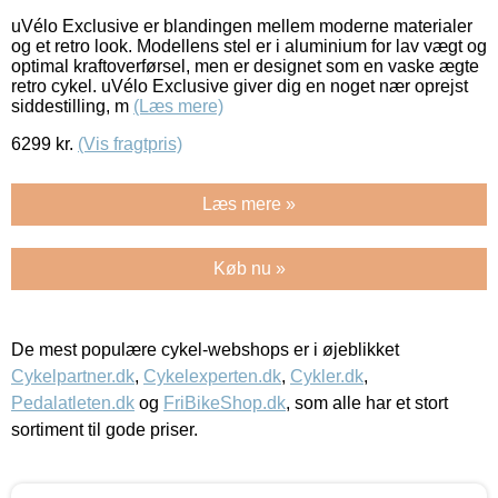
uVélo Exclusive er blandingen mellem moderne materialer
og et retro look. Modellens stel er i aluminium for lav vægt og
optimal kraftoverførsel, men er designet som en vaske ægte
retro cykel. uVélo Exclusive giver dig en noget nær oprejst
siddestilling, m
(Læs mere)
6299
kr.
(Vis fragtpris)
Læs mere »
Køb nu »
De mest populære cykel-webshops er i øjeblikket
Cykelpartner.dk
,
Cykelexperten.dk
,
Cykler.dk
,
Pedalatleten.dk
og
FriBikeShop.dk
, som alle har et stort
sortiment til gode priser.