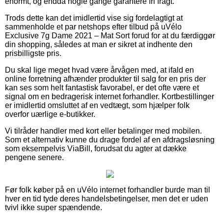
enormt, og endda nogle gange garantere fri fragt.
Trods dette kan det imidlertid vise sig fordelagtigt at
sammenholde et par netshops efter tilbud på uVélo
Exclusive 7g Dame 2021 – Mat Sort forud for at du færdiggør
din shopping, således at man er sikret at indhente den
prisbilligste pris.
Du skal lige meget hvad være årvågen med, at ifald en
online forretning afhænder produkter til salg for en pris der
kan ses som helt fantastisk favorabel, er det ofte være et
signal om en bedragerisk internet forhandler. Kortbestillinger
er imidlertid omsluttet af en vedtægt, som hjælper folk
overfor uærlige e-butikker.
Vi tilråder handler med kort eller betalinger med mobilen.
Som et alternativ kunne du drage fordel af en afdragsløsning
som eksempelvis ViaBill, forudsat du agter at dække
pengene senere.
Før folk køber på en uVélo internet forhandler burde man til
hver en tid tyde deres handelsbetingelser, men det er uden
tvivl ikke super spændende.