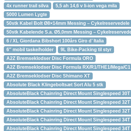
4x runner trail silva
5,5 ah 14,6 v li-ion vega mila
5000 Lumen Lygte
50stk Kabel Bolt Ø8×14mm Messing – Cykelreservedele
50stk Kabelende S.a. Ø5,0mm Messing – Cykelreservede
6 / XL Giordana Bibshort 100års Giro d’ Italia
6″ mobil taske/holder
9L Bike-Packing til styr
A2Z Bremseklodser Disc Formula ORO
A2Z Bremseklodser Disc Formula RX/R1/THE1/Mega/C1
A2Z Bremseklodser Disc Shimano XT
Absolute Black Klingeboltsæt Sort Alu 5 stk
AbsoluteBlack Chainring Direct Mount Singlespeed 30
AbsoluteBlack Chainring Direct Mount Singlespeed 32T
AbsoluteBlack Chainring Direct Mount Singlespeed 32
AbsoluteBlack Chainring Direct Mount Singlespeed 34T
AbsoluteBlack Chainring Direct Mount Singlespeed 34