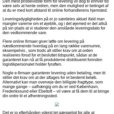
Den mest prisbevidste form for levering vil dog til enhver tid
være selv at hente ordren, men den mulighed er betinget af
at du er med kort afstand til online forhandlerens hjemsted.
Leveringsdygtigheden på er jo særdeles aktuel ifald man
mangler varerne om et øjeblik, og i det øjemed er det altså
på sin plads at vi studerer den anslåede leveringsdato for
den vedkommende vare.
Flere online firmaer giver løfte om levering på
næstkommende hverdag på en lang række varenumre,
eksempelvis , som trods alt stiller krav om at orden
realiseres forud for et besluttet tidspunkt, sådan at de
garanteret kan nå at få produkterne distribueret forinden
logistikpersonalet holder fyraften.
Nogle e-firmaer garanterer levering uden betaling, men tit
stiller det krav om at der aftages for et bestemt beløb.
Alternativt kan man overveje den billigste fragttype, som
mange gange – uafhængig om du er ved København,
Frederikssund eller Ebeltoft – vil være at få dem til at bringe
din ordre til et afhentningssted.
Det er jo efterhånden yderst let gængeligt for alle at