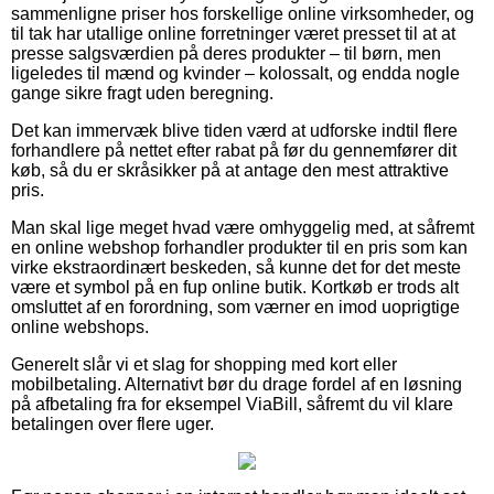
sammenligne priser hos forskellige online virksomheder, og
til tak har utallige online forretninger været presset til at at
presse salgsværdien på deres produkter – til børn, men
ligeledes til mænd og kvinder – kolossalt, og endda nogle
gange sikre fragt uden beregning.
Det kan immervæk blive tiden værd at udforske indtil flere
forhandlere på nettet efter rabat på før du gennemfører dit
køb, så du er skråsikker på at antage den mest attraktive
pris.
Man skal lige meget hvad være omhyggelig med, at såfremt
en online webshop forhandler produkter til en pris som kan
virke ekstraordinært beskeden, så kunne det for det meste
være et symbol på en fup online butik. Kortkøb er trods alt
omsluttet af en forordning, som værner en imod uoprigtige
online webshops.
Generelt slår vi et slag for shopping med kort eller
mobilbetaling. Alternativt bør du drage fordel af en løsning
på afbetaling fra for eksempel ViaBill, såfremt du vil klare
betalingen over flere uger.