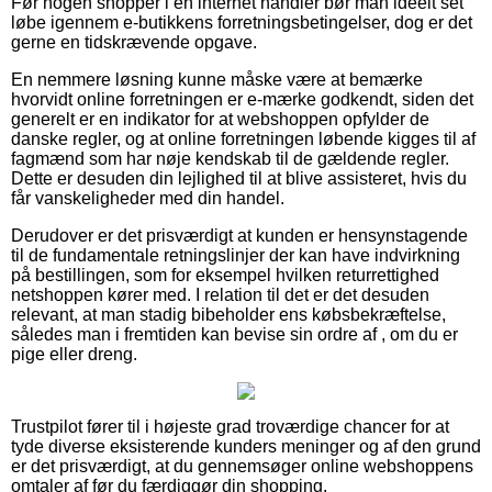
Før nogen shopper i en internet handler bør man ideelt set
løbe igennem e-butikkens forretningsbetingelser, dog er det
gerne en tidskrævende opgave.
En nemmere løsning kunne måske være at bemærke
hvorvidt online forretningen er e-mærke godkendt, siden det
generelt er en indikator for at webshoppen opfylder de
danske regler, og at online forretningen løbende kigges til af
fagmænd som har nøje kendskab til de gældende regler.
Dette er desuden din lejlighed til at blive assisteret, hvis du
får vanskeligheder med din handel.
Derudover er det prisværdigt at kunden er hensynstagende
til de fundamentale retningslinjer der kan have indvirkning
på bestillingen, som for eksempel hvilken returrettighed
netshoppen kører med. I relation til det er det desuden
relevant, at man stadig bibeholder ens købsbekræftelse,
således man i fremtiden kan bevise sin ordre af , om du er
pige eller dreng.
Trustpilot fører til i højeste grad troværdige chancer for at
tyde diverse eksisterende kunders meninger og af den grund
er det prisværdigt, at du gennemsøger online webshoppens
omtaler af før du færdiggør din shopping.