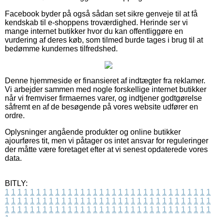
Facebook byder på også sådan set sikre genveje til at få
kendskab til e-shoppens troværdighed. Herinde ser vi
mange internet butikker hvor du kan offentliggøre en
vurdering af deres køb, som tilmed burde tages i brug til at
bedømme kundernes tilfredshed.
Denne hjemmeside er finansieret af indtægter fra reklamer.
Vi arbejder sammen med nogle forskellige internet butikker
når vi fremviser firmaernes varer, og indtjener godtgørelse
såfremt en af de besøgende på vores website udfører en
ordre.
Oplysninger angående produkter og online butikker
ajourføres tit, men vi påtager os intet ansvar for reguleringer
der måtte være foretaget efter at vi senest opdaterede vores
data.
BITLY:
1
1
1
1
1
1
1
1
1
1
1
1
1
1
1
1
1
1
1
1
1
1
1
1
1
1
1
1
1
1
1
1
1
1
1
1
1
1
1
1
1
1
1
1
1
1
1
1
1
1
1
1
1
1
1
1
1
1
1
1
1
1
1
1
1
1
1
1
1
1
1
1
1
1
1
1
1
1
1
1
1
1
1
1
1
1
1
1
1
1
1
1
1
1
1
1
1
1
1