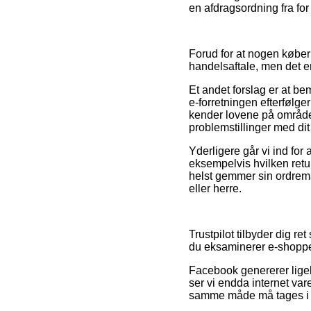
en afdragsordning fra for 
Forud for at nogen køber 
handelsaftale, men det er
Et andet forslag er at be
e-forretningen efterfølg
kender lovene på området.
problemstillinger med dit
Yderligere går vi ind fo
eksempelvis hvilken retur
helst gemmer sin ordremai
eller herre.
Trustpilot tilbyder dig re
du eksaminerer e-shoppe
Facebook genererer ligeled
ser vi endda internet va
samme måde må tages i bru