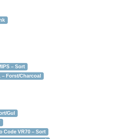
nk
IPS – Sort
 – Forst/Charcoal
ort/Gul
T
o Code VR70 – Sort