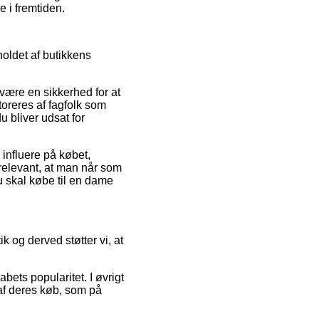
e i fremtiden.
holdet af butikkens
 være en sikkerhed for at
oreres af fagfolk som
u bliver udsat for
influere på købet,
 relevant, at man når som
u skal købe til en dame
ik og derved støtter vi, at
bets popularitet. I øvrigt
af deres køb, som på