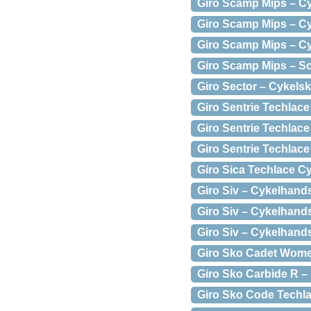
Giro Scamp Mips – Cyk
Giro Scamp Mips – Cyk
Giro Scamp Mips – Cyk
Giro Scamp Mips – So
Giro Sector – Cykelsk
Giro Sentrie Techlace
Giro Sentrie Techlace
Giro Sentrie Techlac
Giro Sica Techlace C
Giro Siv – Cykelhand
Giro Siv – Cykelhand
Giro Siv – Cykelhand
Giro Sko Cadet Wome
Giro Sko Carbide R – 
Giro Sko Code Techla