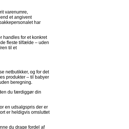
rit varenumre,
 end et angivent
n pakkepersonalet har
 handles for et konkret
de fleste tilfælde – uden
en til et
se netbutikker, og for det
res produkter – til babyer
 uden beregning.
inden du færdiggør din
for en udsalgspris der er
rt er heldigvis omsluttet
nne du drage fordel af