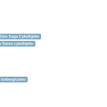
Giro Saga Cykelhjelm
o Saros cykelhjelm
 iceberg/camo