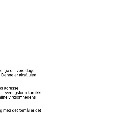
elige er i vore dage
. Denne er altså ultra
des adresse.
te leveringsform kan ikke
online virksomhedens
og med det formål er det