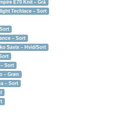
mpire E70 Knit – Grå
light Techlace – Sort
Sort
ance – Sort
ko Savix – Hvid/Sort
Sort
– Sort
o – Grøn
a – Sort
l
t