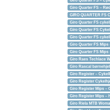
Giro Quarter FS – Cyk
Giro Quarter FS – Rø
GIRO QUARTER FS 
Giro Quarter FS cykel
Giro Quarter FS Cyke
Giro Quarter FS cykel
Giro Quarter FS Mips 
Giro Quarter FS Mips 
Giro Raes Techlace 
Giro Rascal børnehje
Giro Register – Cykelh
Giro Register Cykelhj
Giro Register Mips – 
Giro Register Mips – 
Giro Riela MTB Woman