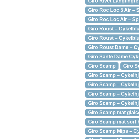
Giro Rivet Langfingr
Giro Roc Loc 5 Air – 
Giro Roc Loc Air – Sp
Giro Roust – Cykelbl
Giro Roust – Cykelbl
Giro Roust Dame – Cy
Giro Sante Dame Cyk
Giro Scamp
Giro S
Giro Scamp – Cykelhj
Giro Scamp – Cykelhje
Giro Scamp – Cykelhje
Giro Scamp – Cykelhje
Giro Scamp mat glaic
Giro Scamp mat sort 
Giro Scamp Mips – Cyk