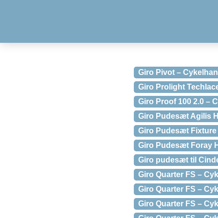
Giro Pivot – Cykelhand
Giro Prolight Techlac
Giro Proof 100 2.0 – C
Giro Pudesæt Agilis 
Giro Pudesæt Fixture
Giro Pudesæt Foray 
Giro pudesæt til Cin
Giro Quarter FS – Cyk
Giro Quarter FS – Cyk
Giro Quarter FS – Cyk